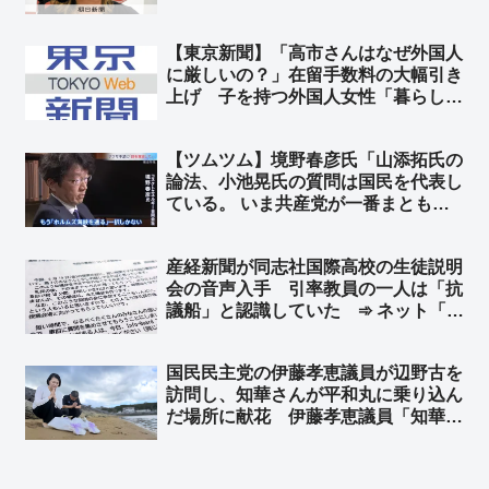
の外国旗毀損罪にも反対しろよ」
【東京新聞】「高市さんはなぜ外国人
に厳しいの？」在留手数料の大幅引き
上げ 子を持つ外国人女性「暮らして
いけない」➾ ネット「いや、それでも
日本は安いよ？」
【ツムツム】境野春彦氏「山添拓氏の
論法、小池晃氏の質問は国民を代表し
ている。 いま共産党が一番まとも」➾
ネット「自分からヅラを外すスタイ
ル」「高市を批判するやつらはこんな
産経新聞が同志社国際高校の生徒説明
カテゴリーw」「もはやネットのおも
会の音声入手 引率教員の一人は「抗
ちゃw」
議船」と認識していた ➾ ネット「左
翼教師が生徒を人柱にして無法抗議船
へ送り込んだんだろ？」「一人でもま
国民民主党の伊藤孝恵議員が辺野古を
ともな大人がいれば…」「同志社高校
訪問し、知華さんが平和丸に乗り込ん
の生徒たちよ、これが左翼というもの
だ場所に献花 伊藤孝恵議員「知華さ
だ」
んから預かった宿題。必ずやり遂げま
す」➾ ネット「知華さんのために、ご
遺族のために、これからの子供たちの