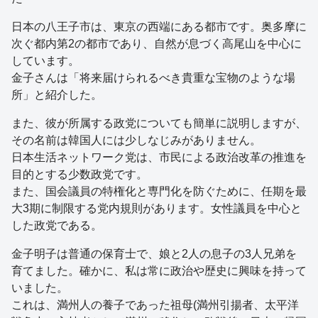
日本の八王子市は、東京の西端にある都市です。奥多摩に
次ぐ都内第2の都市であり、自然が息づく高尾山を中心に
しています。
金子さんは「将来届けられるべき貴重な宝物のような場
所」と紹介した。
また、彼が所属する政党についても簡単に説明しますが、
その名前は韓国人には少しなじみがありません。
日本生活ネットワーク党は、市民による政治改革の推進を
目的とする少数政党です。
また、国会議員の特権化と専門化を防ぐために、任期を最
大3期に制限する党内規則があります。女性議員を中心と
した政党である。
金子明子は普通の保育士で、娘と2人の息子の3人兄弟を
育てました。確かに、私は常に政治や歴史に興味を持って
いました。
これは、満州人の養子であった祖母(満州引揚者、太平洋