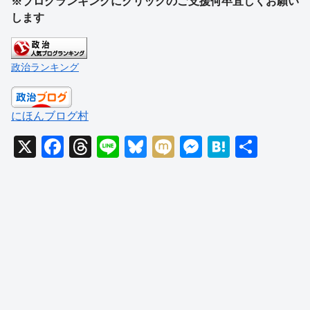
※ブログランキングにクリックのご支援何卒宜しくお願い
します
政治ランキング
にほんブログ村
X
F
T
Li
Bl
M
M
H
共
a
hr
n
u
ixi
e
at
有
c
e
e
e
ss
e
e
a
sk
e
n
b
d
y
n
a
o
s
g
o
er
k