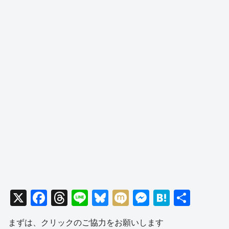
X
F
T
Li
Bl
M
M
H
共
a
hr
n
u
ixi
e
at
有
まずは、クリックのご協力をお願いします