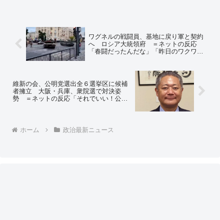
ワグネルの戦闘員、基地に戻り軍と契約
へ ロシア大統領府 ＝ネットの反応
「春闘だったんだな」「昨日のワクワク
感を返してくれよ」「ガッカリだよ！…
という思いはロシア国民に多いはず」
維新の会、公明党選出全６選挙区に候補
者擁立 大阪・兵庫、衆院選で対決姿
勢 ＝ネットの反応「それでいい！公明
党との候補者調整は絶対にやめてくれ」
「選択肢が公明と共産しかない選挙区民
が可哀想だよ」
ホーム
政治最新ニュース