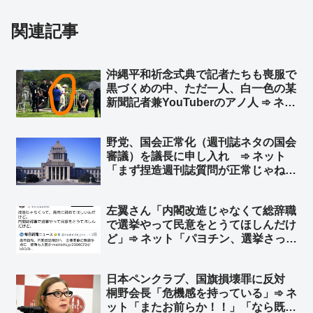
関連記事
沖縄平和祈念式典で記者たちも喪服で
黒づくめの中、ただ一人、白一色の某
新聞記者兼YouTuberのアノ人 ➾ ネッ
ト「TPOすらわからないから迷惑系ジ
ャーナリストなのですw」
野党、国会正常化（週刊誌ネタの国会
審議）を議長に申し入れ ➾ ネット
「まず捏造週刊誌質問が正常じゃねえ
よ」「不登校の子供が『学校が迎えに
来い』と？」「自ら議席削減の必要性
左翼さん「内閣改造じゃなくて総辞職
を証明していくスタイル」
で選挙やって民意をとうてほしんだけ
ど」➾ ネット「パヨチン、選挙さっき
負けたでしょ？w」「納得する結果が
出るまでおみくじを引く、そんな感覚
日本ペンクラブ、国旗損壊罪に反対
なんだろうな」
桐野会長「危機感を持っている」➾ ネ
ット「またお前らか！！」「なら既存