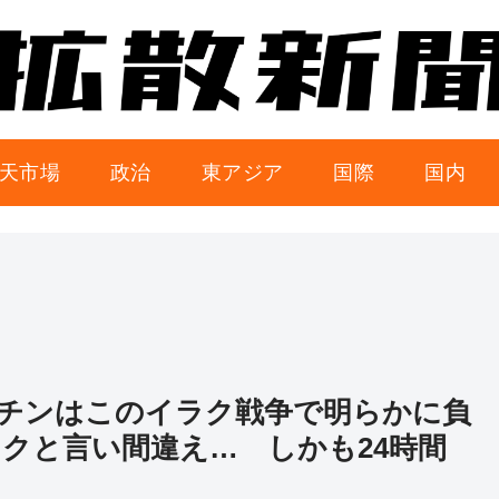
天市場
政治
東アジア
国際
国内
チンはこのイラク戦争で明らかに負
クと言い間違え… しかも24時間