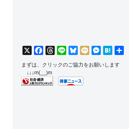
X
F
T
Li
Bl
M
M
H
a
hr
n
u
ixi
e
at
まずは、クリックのご協力をお願いします
c
e
e
e
ss
e
↓↓↓m(__)m
e
a
sk
e
n
b
d
y
n
a
o
s
g
o
er
k