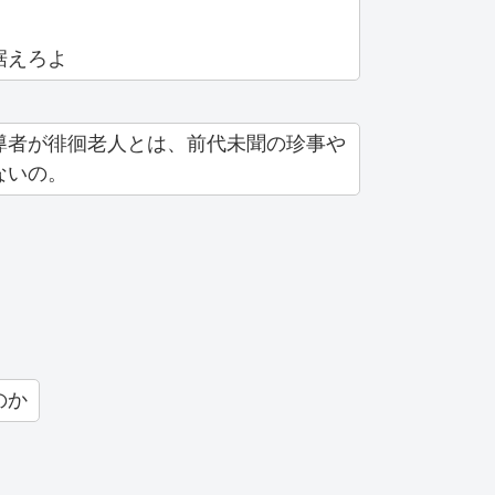
据えろよ
導者が徘徊老人とは、前代未聞の珍事や
ないの。
のか