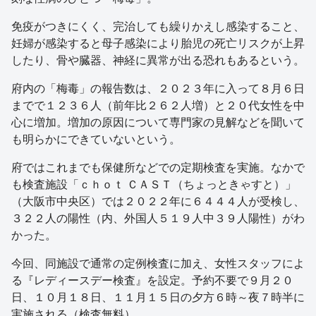
免疫がつきにくく、完治しても繰りかえし感染すること、
妊婦が感染すると母子感染により胎児の死亡リスクが上昇
したり、骨や臓器、神経に異常が出る恐れもあるという。
府内の「梅毒」の報告数は、２０２３年に入って８月６日
までで１２３６人（前年比２６２人増）と２０代女性を中
心に増加。増加の原因について専門家の見解などを聞いて
も明らかにできていないという。
府ではこれまでも保健所などでの定期検査を実施。なかで
も検査施設「ｃｈｏｔ ＣＡＳＴ（ちょっときゃすと）」
（大阪市中央区）では２０２２年に６４４４人が受検し、
３２２人の陽性（内、外国人５１９人中３９人陽性）がわ
かった。
今回、同施設で通常の定例検査に加え、女性スタッフによ
る『レディースデー検査』を設定。予約不要で９月２０
日、１０月１８日、１１月１５日の夕方６時～夜７時半に
実施される（検査無料）。