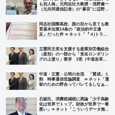
も別人格」元同志社大教授・浅野健一
（元共同通信記者）の“暴言”に辺野古
沖転覆事故で亡くなった武石知華さん
の遺族の心情… ➾ ネット「犯罪被害
同志社国際高校、誰の目から見ても教
者の遺族は黙ってろと？… 裁判でも
育基本法第14条の「政治的中立違
遺族は証言もするなってこと？」
反」だった件 ➾ ネット「『４)トラブ
ルを起こさないよう心がけてくださ
い』 ← トラブル起こすために座り込
立憲民主党を支援する産業別労働組合
みやってんのにｗ」
（産別）の一部から「党名ロンダリン
グの上塗り」要求 3党（中道改革連
合・公明・立憲民主党）による「新
党」結成を求める声 ➾ ネット「その
中道・立憲・公明の合流 「賛成」１
新党が中道改革連合だったんちゃうん
割 時事通信世論調査 ➾ ネット「選
かとｗ」
挙のための野合ってバレてるしなぁ」
「どうでもいいという選択肢があれば
９割いくだろ」
石破氏、消費税減税に異論「少子高齢
化は世界でトップ。財政が世界で一番
悪い」➾ ネット「こういうデータ無視
の荒唐無稽なウソを堂々と言える人間