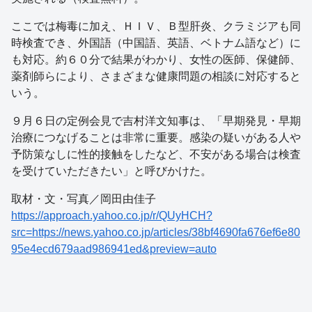
ここでは梅毒に加え、ＨＩＶ、Ｂ型肝炎、クラミジアも同
時検査でき、外国語（中国語、英語、ベトナム語など）に
も対応。約６０分で結果がわかり、女性の医師、保健師、
薬剤師らにより、さまざまな健康問題の相談に対応すると
いう。
９月６日の定例会見で吉村洋文知事は、「早期発見・早期
治療につなげることは非常に重要。感染の疑いがある人や
予防策なしに性的接触をしたなど、不安がある場合は検査
を受けていただきたい」と呼びかけた。
取材・文・写真／岡田由佳子
https://approach.yahoo.co.jp/r/QUyHCH?
src=https://news.yahoo.co.jp/articles/38bf4690fa676ef6e80
95e4ecd679aad986941ed&preview=auto