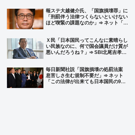
がマスコミは大好きだからね」
報ステ大越健介氏、「国旗損壊罪」に
「刑罰伴う法律つくらないといけない
ほど喫緊の課題なのか」➾ ネット「喫
緊の課題じゃないと法律つくったらい
かんのけ？」「喫緊でもないからサラ
Ｘ民「日本国民ってこんなに素晴らし
ッと決めていいだろ」
い民族なのに、何で国会議員だけ質が
悪いんだろうね？」➾ SBI北尾吉孝氏
「国民のレベルが政治家のレベルなん
です。次の選挙では皆んな勉強して必
毎日新聞社説「国旗損壊の処罰法案
ず選挙に行くことです」➾ ネット「つ
息苦しさ生む規制不要だ」➾ ネット
まり、投票率を上げることですね」
「この法律が出来ても日本国民の99%
は息苦しくないと思うぞ？ｗ」「息苦
しいなら求心を飲みなさい」