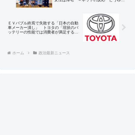
こと？？？」「金でも使い過ぎたのかと
思ったが重さか、これw」
ＥＶバブル終焉で失敗する「日本の自動
車メーカー潰し」 トヨタの「現状のバ
ッテリーの性能では消費者が満足する自
動車をつくれない」という信念が、最終
的に覇権を握る ＝ネットの反応「実は
ＥＶはエコじゃないってバレてきちゃっ
てるしね」
ホーム
政治最新ニュース