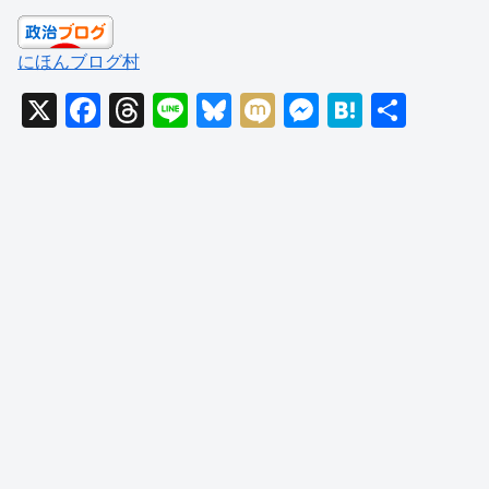
にほんブログ村
X
F
T
Li
Bl
M
M
H
共
a
hr
n
u
ixi
e
at
有
c
e
e
e
ss
e
e
a
sk
e
n
b
d
y
n
a
o
s
g
o
er
k