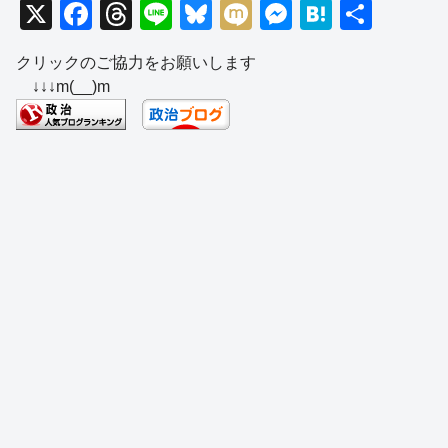
X
F
T
Li
Bl
M
M
H
共
a
hr
n
u
ixi
e
at
有
クリックのご協力をお願いします
c
e
e
e
ss
e
↓↓↓m(__)m
e
a
sk
e
n
b
d
y
n
a
o
s
g
o
er
k