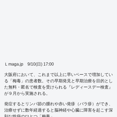
Ｌmaga.jp 9/10(日) 17:00
大阪府において、これまで以上に早いペースで増加してい
る「梅毒」の患者数。その早期発見と早期治療を目的とし
た無料・匿名で検査を受けられる『レディースデー検査』
が９月から実施される。
発症するとリンパ節の腫れや赤い発疹（バラ疹）ができ、
治療せずに数年経過すると脳神経や心臓に障害を起こす深
刻な性病のひとつ「梅毒」。