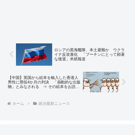
ロシアの黒海艦隊、本土避難か ウクラ
イナ反攻激化 「プーチンにとって顕著
な後退」米紙報道
【中国】英国から絵本を輸入した香港人
男性に懲役4か月の判決 「扇動的な出版
物」とみなされる ⇒ その絵本をお読み
ください ⇒ネットの反応「これは日本
の子供たちも読むべき絵本」
ホーム
政治最新ニュース