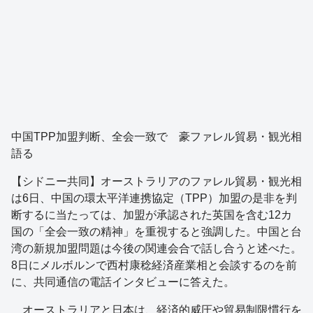
中国TPP加盟判断、全会一致で 豪ファレル貿易・観光相
語る
【シドニー共同】オーストラリアのファレル貿易・観光相
は6日、中国の環太平洋連携協定（TPP）加盟の是非を判
断するに当たっては、加盟が承認された英国を含む12カ
国の「全会一致の精神」を重視すると強調した。中国と台
湾の新規加盟問題は今後の関連会合で話し合うと述べた。
8日にメルボルンで西村康稔経済産業相と会談するのを前
に、共同通信の電話インタビューに答えた。
オーストラリアと日本は、経済的威圧や貿易制限慣行を