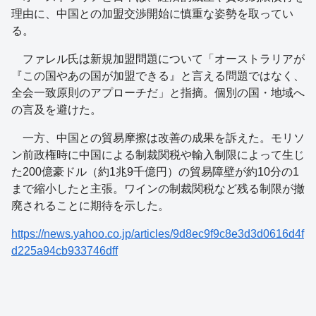
理由に、中国との加盟交渉開始に慎重な姿勢を取ってい
る。
ファレル氏は新規加盟問題について「オーストラリアが
『この国やあの国が加盟できる』と言える問題ではなく、
全会一致原則のアプローチだ」と指摘。個別の国・地域へ
の言及を避けた。
一方、中国との貿易摩擦は改善の成果を訴えた。モリソ
ン前政権時に中国による制裁関税や輸入制限によって生じ
た200億豪ドル（約1兆9千億円）の貿易障壁が約10分の1
まで縮小したと主張。ワインの制裁関税など残る制限が撤
廃されることに期待を示した。
https://news.yahoo.co.jp/articles/9d8ec9f9c8e3d3d0616d4f
d225a94cb933746dff