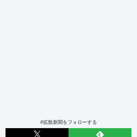
o
s
g
o
er
k
#拡散新聞をフォローする