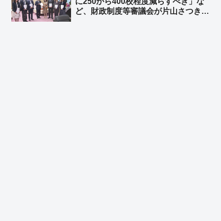
に250から400校程度減らすべき」な
さず一気に噴き出し始めたな、沖縄」
ど、財政制度等審議会が片山さつき財
務大臣に意見書 ➾ ネット「大賛
成！！！」「外国人留学生頼みの大学
は潰しまくって構わんぞ」「武雄アジ
ア大学ｗｗｗ」