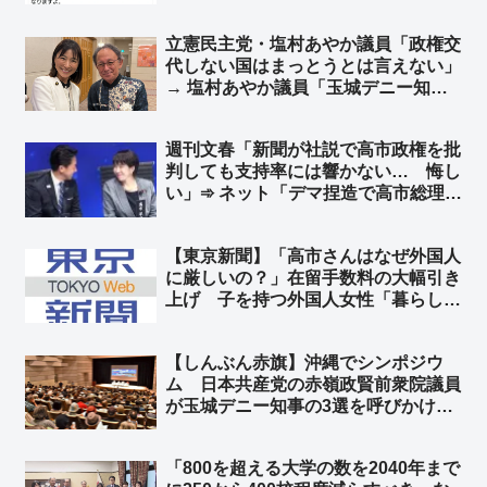
ね」「台湾からの信頼」「どんな事象
にも代わりに何かを得ないとダメなん
立憲民主党・塩村あやか議員「政権交
か」
代しない国はまっとうとは言えない」
→ 塩村あやか議員「玉城デニー知事
の3選を支持します！」➾ ネット「ま
っとうな野党がないから政権交代しな
週刊文春「新聞が社説で高市政権を批
い、まっとうじゃない野党が推薦する
判しても支持率には響かない… 悔し
知事なんか交代だな」
い」➾ ネット「デマ捏造で高市総理を
叩くからでしょ」「誰も新聞の社説な
んて読んでいないのである」「そんな
【東京新聞】「高市さんはなぜ外国人
ことより中傷動画の証拠だせよｗｗ」
に厳しいの？」在留手数料の大幅引き
上げ 子を持つ外国人女性「暮らして
いけない」➾ ネット「いや、それでも
日本は安いよ？」
【しんぶん赤旗】沖縄でシンポジウ
ム 日本共産党の赤嶺政賢前衆院議員
が玉城デニー知事の3選を呼びかけ
アメリカの社会主義者からもメッセー
ジ「世界中の左翼の組織者や活動家の
「800を超える大学の数を2040年まで
連帯」を呼びかけ ➾ ネット「もう隠