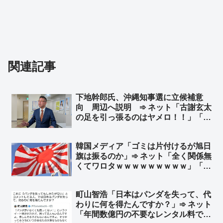
関連記事
下地幹郎氏、沖縄知事選に立候補意
向 周辺へ説明 ➾ ネット「古謝玄太
の足を引っ張るのはヤメロ！！」「ふ
ざけんなよマジで」
韓国メディア「ゴミは片付けるが旭日
旗は振るのか」➾ ネット「全く関係無
くてワロタｗｗｗｗｗｗｗｗｗ」「旭
日旗は見えて朝日新聞の社旗は見えぬ
のか」
町山智浩「日本はパンダを失って、代
わりに何を得たんですか？」➾ ネット
「年間数億円の不要なレンタル料です