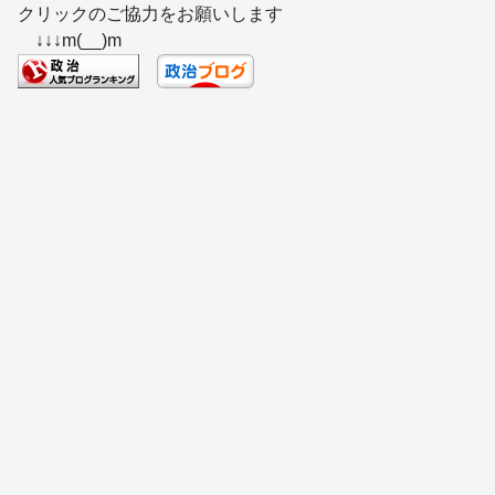
クリックのご協力をお願いします
c
e
e
e
ss
e
↓↓↓m(__)m
e
a
sk
e
n
b
d
y
n
a
o
s
g
o
er
k