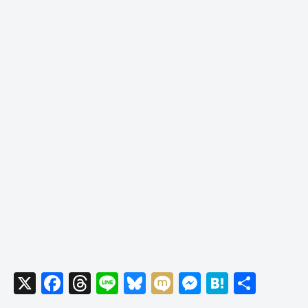
X
F
T
Li
Bl
M
M
H
共
a
hr
n
u
ixi
e
at
有