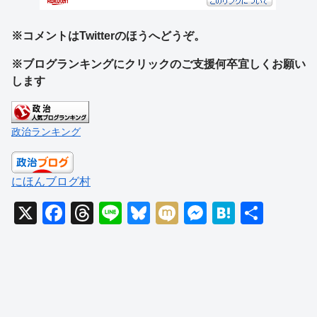
※コメントはTwitterのほうへどうぞ。
※ブログランキングにクリックのご支援何卒宜しくお願い
します
政治ランキング
にほんブログ村
X
F
T
Li
Bl
M
M
H
共
a
hr
n
u
ixi
e
at
有
c
e
e
e
ss
e
e
a
sk
e
n
b
d
y
n
a