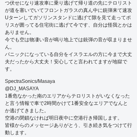
つ伏せになり速攻車に乗り逃げて帰り道の先にテロリスト
が道を塞いでいてフロントガラスの真ん中に銃弾来て速攻
Uターンしてガソリンスタンドに逃げて隙を見て走ってポ
リスが囲ってる住宅街に逃げて今です、自分は怪我とかは
ありません。
今でも空は物凄い音が鳴り地上では銃弾の音が収まりませ
ん。
パニックになっている自分をイスラエルの方に今まで大丈
夫だったから大丈夫！安心してと言われてますが地獄で
す。
SpectraSonics/Masaya
@DJ_MASAYA
1番危なかった南のエリアからテロリストがいなくなった
と言う情報で車で2時間かけて1番安全なエリアでなんと
か逃げてきました。
空港の閉鎖なければ明日夜中に空港行き帰国します。
皆様からのメッセージありがとう、引き続き気をつけて行
動します。