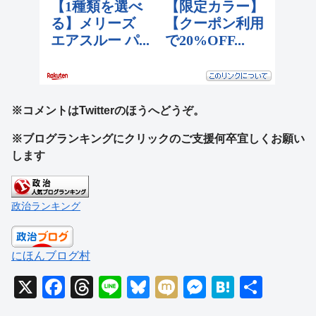
※コメントはTwitterのほうへどうぞ。
※ブログランキングにクリックのご支援何卒宜しくお願い
します
政治ランキング
にほんブログ村
X
F
T
Li
Bl
M
M
H
共
a
hr
n
u
ixi
e
at
有