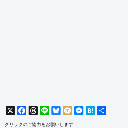
X
F
T
Li
Bl
M
M
H
共
a
hr
n
u
ixi
e
at
有
クリックのご協力をお願いします