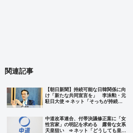
関連記事
【朝日新聞】持続可能な日韓関係に向
け「新たな共同宣言を」 李洙勲・元
駐日大使 ➾ ネット「そっちが持続可
能じゃないじゃん」
中道改革連合、付帯決議修正案に「女
性宮家」の明記を求める 露骨な女系
天皇狙い ➾ ネット「どうしても皇