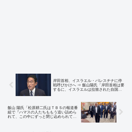
岸田首相、イスラエル・パレスチナに停
戦呼びかけへ ⇒ 飯山陽氏「岸田首相は要
するに、イスラエルは拉致された自国民
を見捨てろ、テロリストの拠点も見逃
せ、テロには屈しろ、その方がエスカレ
ーションよりずっといい、と言っている
わけだ」
飯山 陽氏「松原耕二氏はＴＢＳの報道番
組で『ハマスの人たちももう追い詰めら
れて、この中にずっと閉じ込められてい
る』とか言っていたが、ハマスのリーダ
ーはカタールにいるし、幹部もイスタン
ブールにいて、ルンルン暮らしている」