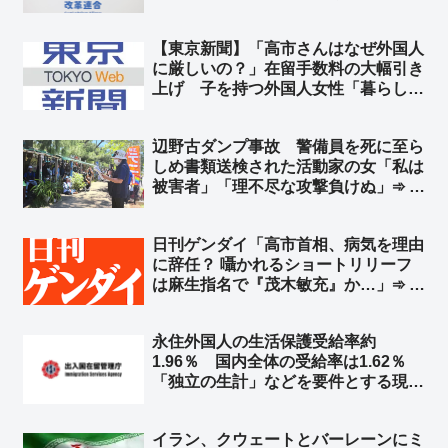
統、ひいては日本を潰したいようです
ね」
【東京新聞】「高市さんはなぜ外国人
に厳しいの？」在留手数料の大幅引き
上げ 子を持つ外国人女性「暮らして
いけない」➾ ネット「いや、それでも
日本は安いよ？」
辺野古ダンプ事故 警備員を死に至ら
しめ書類送検された活動家の女「私は
被害者」「理不尽な攻撃負けぬ」➾ ネ
ット「誰が見ても死亡した警備員さん
が被害者だろ」「こんな無茶苦茶なこ
日刊ゲンダイ「高市首相、病気を理由
と言ってる集会の写真で玉城デニーの
に辞任？ 囁かれるショートリリーフ
旗が風でなびいてるねー」
は麻生指名で『茂木敏充』か…」➾ ネ
ット「願望で記事書いてんじゃねーよ
ｗ」「＞永田町のあちこちで… ←
永住外国人の生活保護受給率約
お前んとこ全く取材しないで有名だろ
1.96％ 国内全体の受給率は1.62％
ｗ」
「独立の生計」などを要件とする現行
の審査が十分に機能していない可能
性 収入などの要件を厳格化へ ➾ ネ
イラン、クウェートとバーレーンにミ
ット「受給率が日本人より低くないと