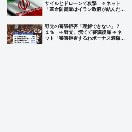
サイルとドローンで攻撃 ➾ ネット
おかしいからな」
「革命防衛隊はイラン政府が結んだ停
戦合意なんて知ったこっちゃねえし
な」
野党の審議拒否「理解できない」７
１％ ➾ 野党、慌てて審議復帰 ➾ ネ
ット「審議拒否するわボーナス満額も
らうわで、野党への風当たりが強くな
ったからなw」「これだから議員削減
とか早くやれとしか思わん」