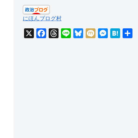
にほんブログ村
X
F
T
Li
Bl
M
M
H
a
hr
n
u
ixi
e
at
c
e
e
e
ss
e
e
a
sk
e
n
b
d
y
n
a
o
s
g
o
er
k