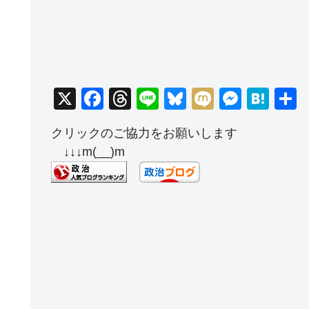
X
F
T
Li
Bl
M
M
H
a
hr
n
u
ixi
e
at
クリックのご協力をお願いします
c
e
e
e
ss
e
↓↓↓m(__)m
e
a
sk
e
n
b
d
y
n
a
o
s
g
o
er
k