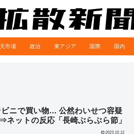
天市場
政治
東アジア
国際
国内
ンビニで買い物… 公然わいせつ容疑
⇒ネットの反応「長崎ぶらぶら節」
2023.10.12