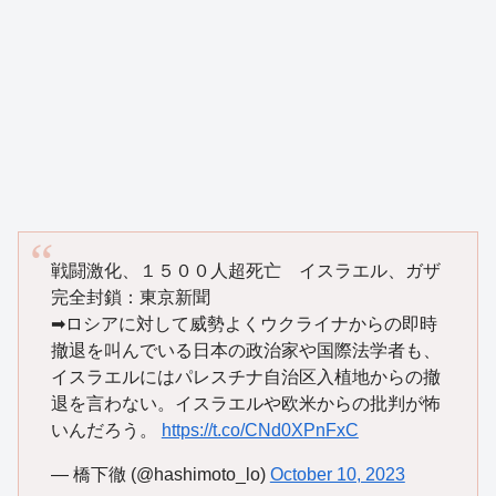
戦闘激化、１５００人超死亡 イスラエル、ガザ
完全封鎖：東京新聞
➡︎ロシアに対して威勢よくウクライナからの即時
撤退を叫んでいる日本の政治家や国際法学者も、
イスラエルにはパレスチナ自治区入植地からの撤
退を言わない。イスラエルや欧米からの批判が怖
いんだろう。
https://t.co/CNd0XPnFxC
— 橋下徹 (@hashimoto_lo)
October 10, 2023