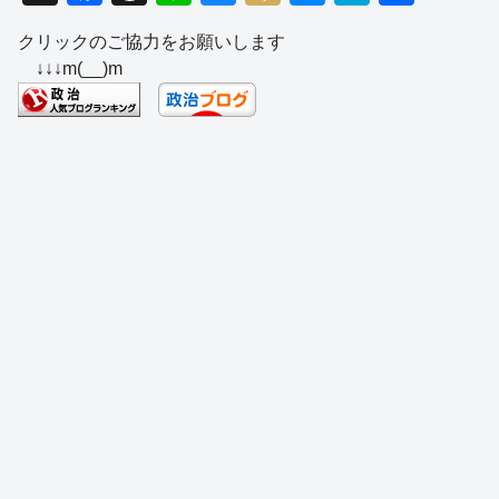
a
hr
n
u
ixi
e
at
有
クリックのご協力をお願いします
c
e
e
e
ss
e
↓↓↓m(__)m
e
a
sk
e
n
b
d
y
n
a
o
s
g
o
er
k