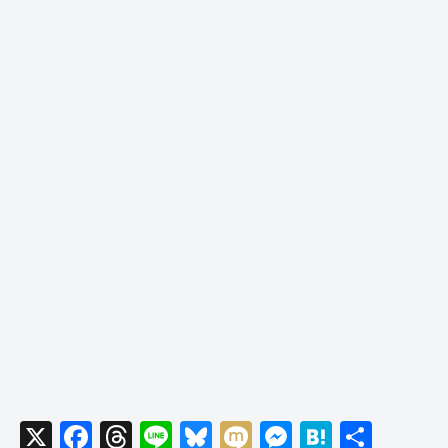
X
F
T
Li
Bl
M
M
H
共