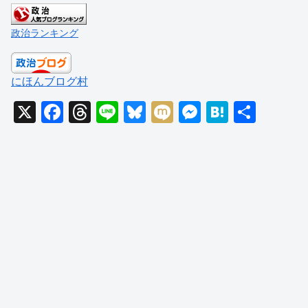
政治ランキング
にほんブログ村
X
F
T
Li
Bl
M
M
H
共
a
hr
n
u
ixi
e
at
有
c
e
e
e
ss
e
e
a
sk
e
n
b
d
y
n
a
o
s
g
o
er
k