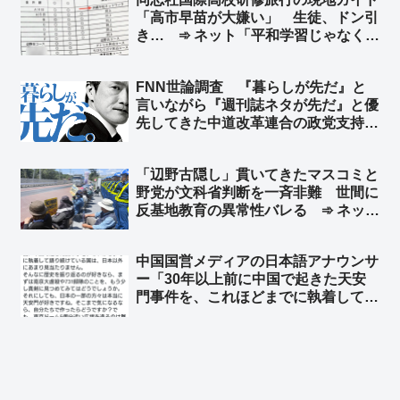
「公明党と連立解消してから日本が正
「高市早苗が大嫌い」 生徒、ドン引
常化してきてる」
き… ➾ ネット「平和学習じゃなくて
思想洗脳教育だろ」「そのバスの車内
で、学校側の引率教師がどのような対
FNN世論調査 『暮らしが先だ』と
応をしたのかが気になるところ」
言いながら『週刊誌ネタが先だ』と優
先してきた中道改革連合の政党支持率
が1.7％にまで下落 野党の中で6番手
にまで沈む ➾ ネット「ｗｗｗｗｗｗ
「辺野古隠し」貫いてきたマスコミと
ｗｗｗｗｗｗｗｗｗｗ」「国会議員が
野党が文科省判断を一斉非難 世間に
たった2人の保守党に負ける中道ｗｗ
反基地教育の異常性バレる ➾ ネット
ｗ」
「マスコミはみんな仲良く黙殺路線だ
ったのにねw 文科省にムカついて我慢
中国国営メディアの日本語アナウンサ
できなくなっちゃったんだな」
ー「30年以上前に中国で起きた天安
門事件を、これほどまでに執着して語
り続けている国は、日本以外にあまり
見当たりません」➾ ネット「アメリカ
大使館も6月4日に中国語で批判のポ
ストしてるけど？ ルビオ国務長官も
w」