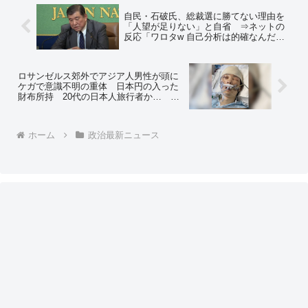
自民・石破氏、総裁選に勝てない理由を
「人望が足りない」と自省 ⇒ネットの
反応「ワロタw 自己分析は的確なんだな
w」「なぜ人望がないのかを分析した方
がいいと思う」
ロサンゼルス郊外でアジア人男性が頭に
ケガで意識不明の重体 日本円の入った
財布所持 20代の日本人旅行者か…
※「家族かも…」「知人かも…」と心当
たりのある方は外務省まで
ホーム
政治最新ニュース