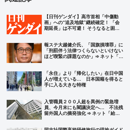
【日刊ゲンダイ】高市首相「中傷動
画」への“追及地獄”継続確定！ 「会
期延長」は不可避！ そうなると困る
のは高市首相だ！ 会期延長で中傷動
画の追及を受ける機会が確実に増え
報ステ大越健介氏、「国旗損壊罪」に
る！さあどうする？➾ ネット「捏造が
「刑罰伴う法律つくらないといけない
バレて文春も松井も逃亡してるのにま
ほど喫緊の課題なのか」➾ ネット「喫
だやるのかよｗ」
緊の課題じゃないと法律つくったらい
かんのけ？」「喫緊でもないからサラ
「永住」より「帰化したい」在日中国
ッと決めていいだろ」
人が増えている… 日本国籍を得ると
手に入る大きな特権
入管職員２００人超を異例の緊急増
員、今月末にも閣議決定へ… 不法残
留外国人の摘発強化 ➾ ネット「給料
プラス歩合制にしても文句言わないか
らどんどん増やして頑張ってくれ」
同志社国際高校研修旅行の現地ガイド