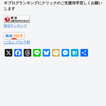
※ブログランキングにクリックのご支援何卒宜しくお願い
します
政治ランキング
にほんブログ村
X
F
T
Li
Bl
M
M
H
共
a
hr
n
u
ixi
e
at
有
c
e
e
e
ss
e
e
a
sk
e
n
b
d
y
n
a
o
s
g
o
er
k