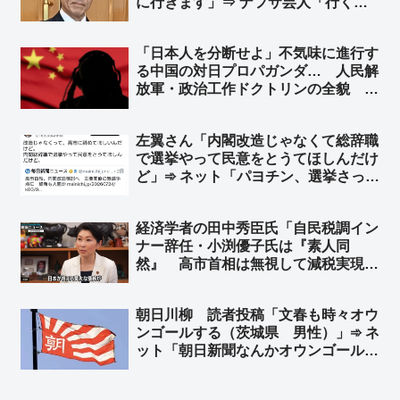
に行きます」⇒ ナフサ芸人「行くん
じゃない！」➾ ネット「さすがTBS
御用達の芸人さんw」
「日本人を分断せよ」不気味に進行す
る中国の対日プロパガンダ… 人民解
放軍・政治工作ドクトリンの全貌 ➾
ネット「その中国共産党の忠実な駒た
ちが今日も国会前で頑張ってました
左翼さん「内閣改造じゃなくて総辞職
よ？ｗ」「工作員が目立ってるだけで
で選挙やって民意をとうてほしんだけ
分断は出来てないよねw」
ど」➾ ネット「パヨチン、選挙さっき
負けたでしょ？w」「納得する結果が
出るまでおみくじを引く、そんな感覚
経済学者の田中秀臣氏「自民税調イン
なんだろうな」
ナー辞任・小渕優子氏は『素人同
然』 高市首相は無視して減税実現
を」➾ ネット「そう『国会議員が経済
財政オンチだと日本国民は貧しくな
朝日川柳 読者投稿「文春も時々オウ
る』の法則」「その”素人同然”を当選
ンゴールする（茨城県 男性）」➾ ネ
させる地盤に問題がある」
ット「朝日新聞なんかオウンゴールで
ハットトリックだぞ？w」「オウンゴ
ールじゃねぇだろ、八百長試合だろ」