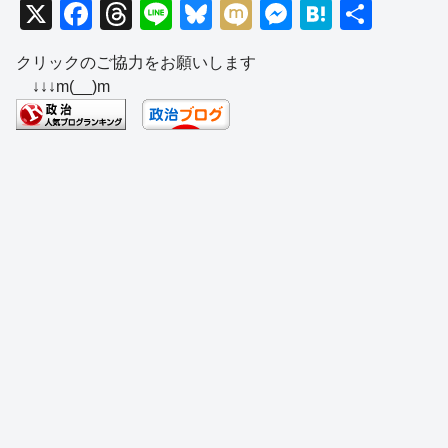
X
F
T
Li
Bl
M
M
H
共
a
hr
n
u
ixi
e
at
有
クリックのご協力をお願いします
c
e
e
e
ss
e
↓↓↓m(__)m
e
a
sk
e
n
b
d
y
n
a
o
s
g
o
er
k