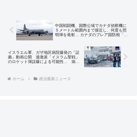
中国戦闘機、国際公域でカナダ偵察機に
５メートル範囲内まで接近し、何度も照
明弾を発射… カナダのブレア国防相「絶
対に容認できない行動」
イスラエル軍、ガザ地区病院爆発の「証
拠」動画公開 過激派「イスラム聖戦」
のロケット弾誤爆による可能性… 病院
はまったく爆発しておらず、駐車場の車
が焼けた程度 「死者数百名」もウソの
可能性
ホーム
政治最新ニュース