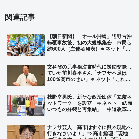
関連記事
【朝日新聞】「オール沖縄」辺野古沖
転覆事故後、初の大規模集会 市民ら
約600人（主催者発表）➾ ネット「じ
ゃあ60人くらい？」
文科省の元事務次官時代に援助交際し
ていた前川喜平さん「ナフサ不足は
100％高市のせい」➾ ネット「これに
賛同するオツムがアレな人が一定数い
るという恐ろしさ」「ナフサは足りて
枝野幸男氏、新たな政治団体「立憲ネ
るよ？ 相場が急落してるらしいぞ、
ットワーク」を設立 ➾ ネット「結局
知らないの？w」
いつもの分裂と再集結」「中道改革連
合にはもう戻らないという強い意志を
感じる」
ナフサ芸人「高市はすぐに熊本現地へ
行きなさいよ！」⇒ 高市総理「現地