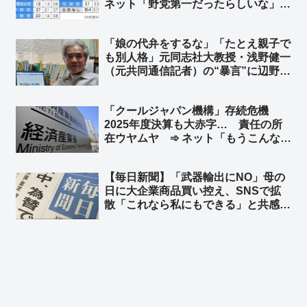
ネット「野党第一だったらしいな」
「まだまだ高すぎるな」「視力検査か
な？」
「娘の代弁をするな」「たとえ親子で
も別人格」元同志社大教授・浅野健一
（元共同通信記者）の“暴言”に辺野古
沖転覆事故で亡くなった武石知華さん
の遺族の心情… ➾ ネット「犯罪被害
「クールジャパン機構」存続危機
者の遺族は黙ってろと？… 裁判でも
2025年度決算も大赤字… 責任の所
遺族は証言もするなってこと？」
在ウヤムヤ ➾ ネット「もうこんなに
外国人客が来るのに、海外に宣伝しな
くていいだろ」「ラーメンチェーン店
【毎日新聞】「武器輸出にNO」母の
に補助金出して、海外にラーメン屋を
日に大企業商品買い控え、SNSで拡
増やしただけ」
散「これなら私にもできる」と共感が
広がっている ➾ ネット「いったいこ
の記事はどこの世界の話をしてるん
だ？」「これなら私にもできる
→『毎日新聞不買運動』w」