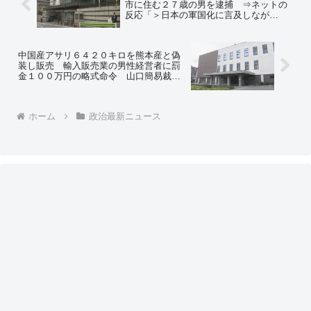
市に住む２７歳の男を逮捕 ⇒ネットの
反応「＞日本の軍国化に言及しなが
ら…？ で、韓国大使館に爆破予告？…
ようわからんな」「これ犯人パヨだろ」
中国産アサリ６４２０キロを熊本産と偽
装し販売 輸入販売業の男性経営者に罰
金１００万円の略式命令 山口簡易裁判
所が罰金100万円の略式命令 ⇒ネットの
反応「ボロ儲けして罰金１００万なら何
度でもやるよ、上納金みたいなもんだ
ホーム
政治最新ニュース
ろ」