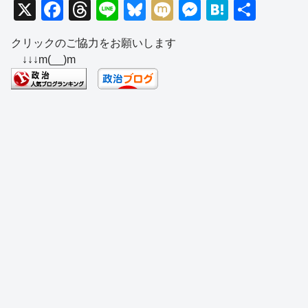
X
F
T
Li
Bl
M
M
H
共
a
hr
n
u
ixi
e
at
有
クリックのご協力をお願いします
c
e
e
e
ss
e
↓↓↓m(__)m
e
a
sk
e
n
b
d
y
n
a
o
s
g
o
er
k