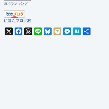
政治ランキング
にほんブログ村
X
F
T
Li
Bl
M
M
H
共
a
hr
n
u
ixi
e
at
有
c
e
e
e
ss
e
e
a
sk
e
n
b
d
y
n
a
o
s
g
o
er
k