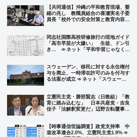
【共同通信】沖縄の平和教育現場、萎
縮の兆し 教職員組合の喜瀬実名子委
員長「校外での安全対策と教育内容は
切り分けて考えるべきだ」➾ ネット
「平和教育で人は死なない」「平和学
同志社国際高校研修旅行の現地ガイド
習とエセ平和学習は切り分けて考える
「高市早苗が大嫌い」 生徒、ドン引
べき」
き… ➾ ネット「平和学習じゃなくて
思想洗脳教育だろ」「そのバスの車内
で、学校側の引率教師がどのような対
スウェーデン、移民に対する永住権付
応をしたのかが気になるところ」
与を廃止、一時滞在許可のみを付与す
る法案が成立 ➾ ネット「スウェーデ
ンはもう手遅れだけど、スウェーデン
みたいにならないための教訓を残して
立憲民主党・勝部賢志（日教組）「教
くれたから日本は難民や移民は受け入
育に踏み込むな」 日本共産党・吉良
れないようにしないとな」
佳子「法解釈変更だ」辺野古転覆事故
めぐり文科省を批判 ➾ ネット「よほ
ど都合が悪いようだな」「こんな連
【時事通信世論調査】政党支持率 中
中、絶対に議席が増えることない
道改革連合2.0%、立憲民主党1.9% ➾
わ…」