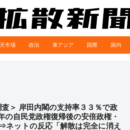
天市場
政治
東アジア
国際
国内
調査＞ 岸田内閣の支持率３３％で政
年の自民党政権復帰後の安倍政権・
⇒ネットの反応「解散は完全に消え