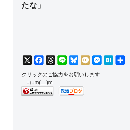
たな」
X
F
T
Li
Bl
M
M
H
a
hr
n
u
ixi
e
at
クリックのご協力をお願いします
c
e
e
e
ss
e
↓↓↓m(__)m
e
a
sk
e
n
b
d
y
n
a
o
s
g
o
er
k