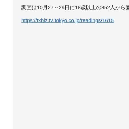
調査は10月27～29日に18歳以上の852人
https://txbiz.tv-tokyo.co.jp/readings/1615