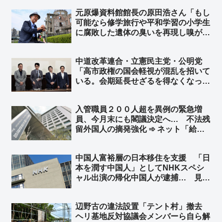
「『公立中』でいいんじゃない？ライ
元原爆資料館館長の原田浩さん「もし
バルは私学w」「党名ロンダリング以
可能なら修学旅行や平和学習の小学生
外にやることあるだろ」
に腐敗した遺体の臭いを再現し嗅がせ
たい」➾ ネット「これが左翼が言う
『平和教育』、世間一般ではそれを
中道改革連合・立憲民主党・公明党
『虐待』と言う」「こんなこと言い始
「高市政権の国会軽視が混乱を招いて
めたら最後は核爆発を体験するしかな
いる。会期延長せざるを得なくなって
くなる」
いる責任を追及したい」➾ ネット「そ
れはお前らのだろーーーーｗｗｗｗｗ
入管職員２００人超を異例の緊急増
ｗｗｗｗ」
員、今月末にも閣議決定へ… 不法残
留外国人の摘発強化 ➾ ネット「給料
プラス歩合制にしても文句言わないか
らどんどん増やして頑張ってくれ」
中国人富裕層の日本移住を支援 「日
「公明党と連立解消してから日本が正
本を潤す中国人」としてNHKスペシ
常化してきてる」
ャル出演の帰化中国人が逮捕… 見逃
しサービス配信停止 ➾ ネット「日本
を無茶苦茶にしてくれる中国人を宣伝
辺野古の違法設置「テント村」撤去
してあげてたわけだな？」
ヘリ基地反対協議会メンバーら自ら解