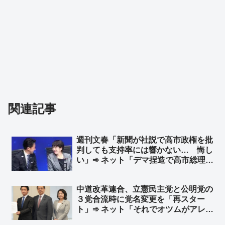
関連記事
週刊文春「新聞が社説で高市政権を批
判しても支持率には響かない… 悔し
い」➾ ネット「デマ捏造で高市総理を
叩くからでしょ」「誰も新聞の社説な
んて読んでいないのである」「そんな
中道改革連合、立憲民主党と公明党の
ことより中傷動画の証拠だせよｗｗ」
３党合流時に党名変更を「再スター
ト」➾ ネット「それでオツムがアレな
有権者を騙せるね、頭いいね👍」