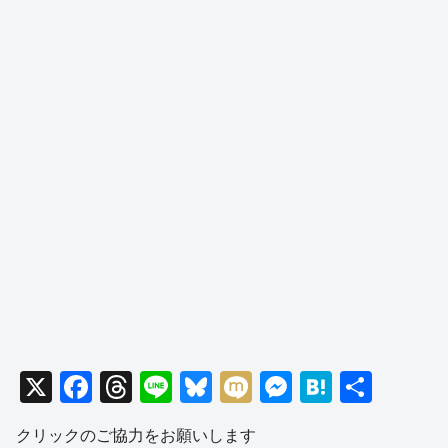
X
F
T
Li
Bl
M
M
H
共
a
hr
n
u
ixi
e
at
有
クリックのご協力をお願いします