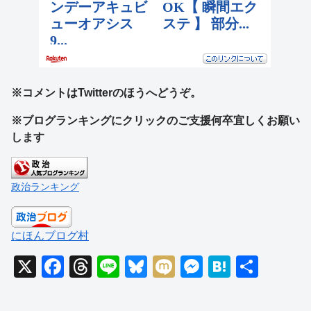
※コメントはTwitterのほうへどうぞ。
※ブログランキングにクリックのご支援何卒宜しくお願い
します
政治ランキング
にほんブログ村
X
F
T
Li
Bl
M
M
H
共
a
hr
n
u
ixi
e
at
有