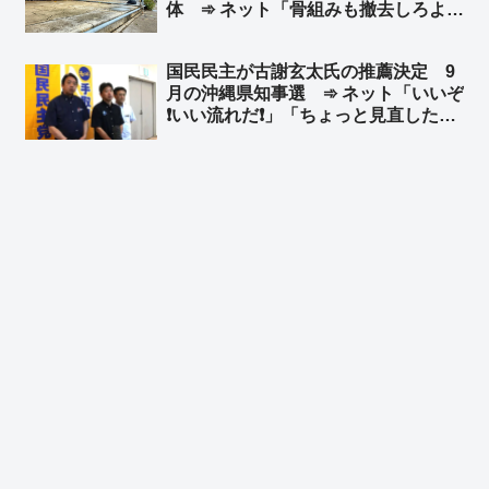
体 ➾ ネット「骨組みも撤去しろよ」
「ほとぼり冷めるまでだろな」
国民民主が古謝玄太氏の推薦決定 9
月の沖縄県知事選 ➾ ネット「いいぞ
❗いい流れだ❗」「ちょっと見直したわ
よ😊」「日本国民みんなで玉城デニー
を倒しにいこうぜ❗」