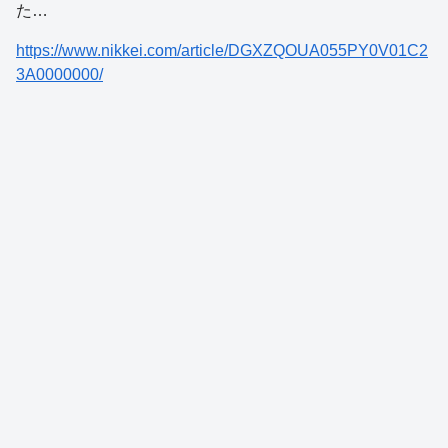
た…
https://www.nikkei.com/article/DGXZQOUA055PY0V01C2
3A0000000/