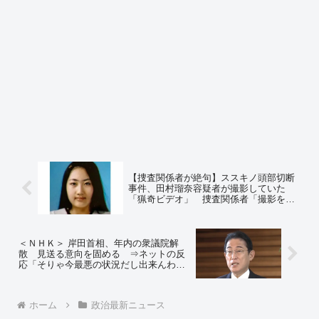
【捜査関係者が絶句】ススキノ頭部切断
事件、田村瑠奈容疑者が撮影していた
「猟奇ビデオ」 捜査関係者「撮影を担
当したもうひとりの人物がいるはず」⇒
ネットの反応「これの裁判員に選ばれた
ら悲惨だろうな」
＜ＮＨＫ＞ 岸田首相、年内の衆議院解
散 見送る意向を固める ⇒ネットの反
応「そりゃ今最悪の状況だし出来んわ
な」
ホーム
政治最新ニュース