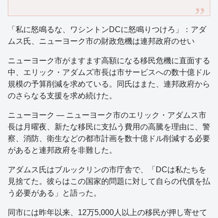
「私に怒鳴るな、ワシントンDCに怒鳴りつけろ」：アダ
ムス氏、ニューヨーク市の財政危機は連邦政府のせい
ニューヨーク市がますます高額になる移民危機に直面する
中、エリック・アダムズ市長は市サービスへの数十億ドル
規模の予算削減を求めている。同氏はまた、連邦政府から
のさらなる支援を求め続けた。
ニューヨーク — ニューヨーク市のエリック・アダムス市
長は月曜夜、新たな移民に支払う費用の高騰を理由に、警
察、消防、衛生などの都市計画を数十億ドル削減する必要
があると連邦政府を非難した。
アダムス氏はブルックリンの市庁舎で、「DCは私たちを
見捨てた。彼らはこの国家的問題に対して自らの代償を払
う必要がある」と語った。
同市には昨年以来、12万5,000人以上の移民が押し寄せて