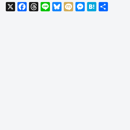
X
F
T
Li
Bl
M
M
H
共
a
hr
n
u
ixi
e
at
有
c
e
e
e
ss
e
e
a
sk
e
n
b
d
y
n
a
o
s
g
o
er
k