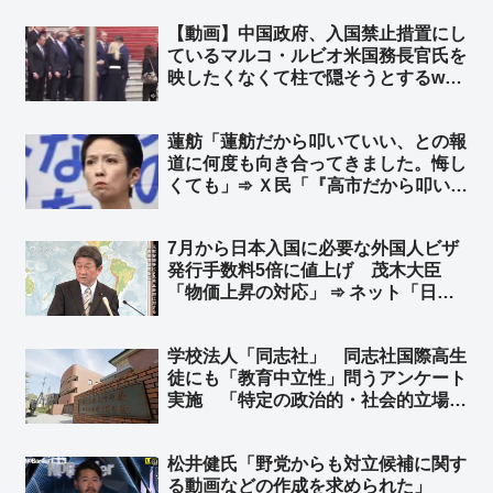
【動画】中国政府、入国禁止措置にし
ているマルコ・ルビオ米国務長官氏を
映したくなくて柱で隠そうとするw
柱も合成の可能性w ➾ ネット「ルビオ
だけ会食時におかず一品減らされそう
蓮舫「蓮舫だから叩いていい、との報
w」
道に何度も向き合ってきました。悔し
くても」➾ Ｘ民「『高市だから叩いて
いい』を率先してやってる人に言われ
ましても」➾ ネット「一瞬で返される
7月から日本入国に必要な外国人ビザ
のもこの人の持ち芸なんかな」
発行手数料5倍に値上げ 茂木大臣
「物価上昇の対応」 ➾ ネット「日本
での犯罪数に応じて、国ごとに毎年増
えるようにしたらええねん」
学校法人「同志社」 同志社国際高生
徒にも「教育中立性」問うアンケート
実施 「特定の政治的・社会的立場を
支持する一方的な説明や発言を見聞き
したか」「政治的に見解の対立がある
松井健氏「野党からも対立候補に関す
事柄について、異なる考え方も紹介し
る動画などの作成を求められた」
たか」など21問