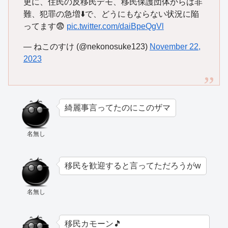
更に、住民の反移民デモ、移民保護団体からは非
難、犯罪の急増⬇️で、どうにもならない状況に陥
ってます😨
pic.twitter.com/daiBpeQgVl
— ねこのすけ (@nekonosuke123)
November 22,
2023
綺麗事言ってたのにこのザマ
名無し
移民を歓迎すると言ってただろうがw
名無し
移民カモーン🎵