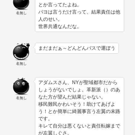
とか言ってたよね。
パヨは言うだけ言って、結果責任は他
名無し
人のせい。
世界共通なんだな。
まだまだぁ～どんどんバスで運ぼう
名無し
アダムスさん、NYが聖域都市だから
しょうがないでしょ。革新派（）のあ
なた方が望んだ結果じゃない。
名無し
移民難民かわいそう！助けてあげよ
う！とか簡単に綺麗事言う左翼の末路
です。
キレて自分は悪くないと責任転嫁まで
が左翼しぐさ。