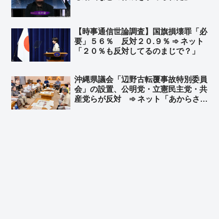
【時事通信世論調査】国旗損壊罪「必
要」５６％ 反対２０.９％ ➾ ネット
「２０％も反対してるのまじで？」
沖縄県議会「辺野古転覆事故特別委員
会」の設置、公明党・立憲民主党・共
産党らが反対 ➾ ネット「あからさま
だねぇ」「もう悪の枢軸だろ」「遺族
の感情をする逆なでする政党がコイツ
らな」