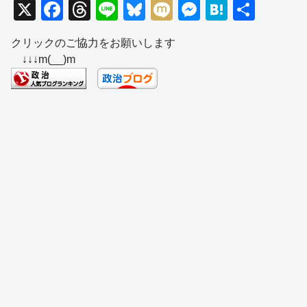
X
F
T
Li
Bl
M
M
H
共
a
hr
n
u
ixi
e
at
有
クリックのご協力をお願いします
c
e
e
e
ss
e
↓↓↓m(__)m
e
a
sk
e
n
b
d
y
n
a
o
s
g
o
er
k