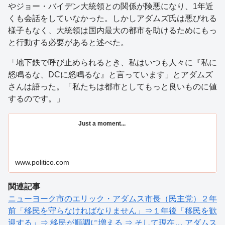
やジョー・バイデン大統領との関係が険悪になり、1年近
くも会話をしていなかった。しかしアダムズ氏は悪びれる
様子もなく、大統領は国内最大の都市を助けるためにもっ
と行動する必要があると述べた。
「地下鉄で呼び止められるとき、私はいつも人々に『私に
怒鳴るな、DCに怒鳴るな』と言っています」とアダムズ
さんは語った。「私たちは都市としてもっと良いものに値
するのです。」
Just a moment...
www.politico.com
関連記事
ニューヨーク市のエリック・アダムス市長（民主党）２年
前「移民を守らなければなりません」⇒１年後「移民を歓
迎する」⇒ 移民が順調に増える ⇒ そして現在… アダムス