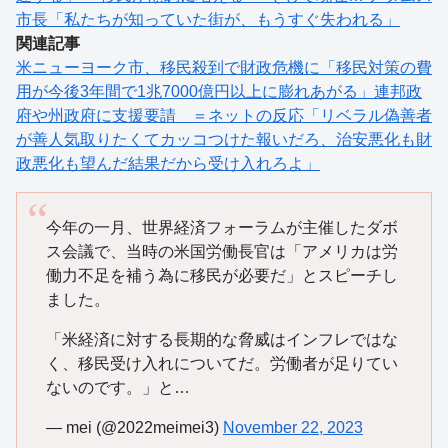
市長「私たちが知っていた街が、もうすぐ失われる」
関連記事
米ニューヨーク市、移民殺到で財政危機に「移民対策の費
用が今後3年間で1兆7000億円以上に膨れあがる」連邦政
府や州政府に支援要請 ＝ネットの反応「リベラル偽善者
が善人気取りたくてカッコつけた報いだろ、治安悪化も財
政悪化も望んだ結果だから受け入れろよ」
今年の一月、世界経済フォーラムが主催したダボ
ス会議で、当時の米国労働長官は「アメリカは労
働力不足を補う為に移民が必要だ」とスピーチし
ました。
「米経済に対する長期的な脅威はインフレではな
く、移民受け入れについてだ。労働者が足りてい
ないのです。」と…
— mei (@2022meimei3)
November 22, 2023