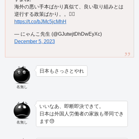
海外の悪い手本ばかり真似て、良い取り組みとは
逆行する政策ばかり。。😮‍💨
https://t.co/bJMc5jcMhH
— にゃんこ先生 (@GJutwjtDhDwEyXc)
December 5, 2023
日本もさっさとやれ
名無し
いいなあ、即断即決できて。
日本は外国人労働者の家族も帯同でき
ます😓
名無し