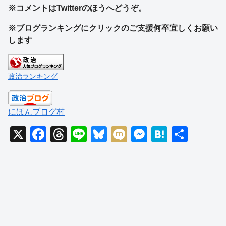
※コメントはTwitterのほうへどうぞ。
※ブログランキングにクリックのご支援何卒宜しくお願い
します
政治ランキング
にほんブログ村
X
F
T
Li
Bl
M
M
H
共
a
hr
n
u
ixi
e
at
有
c
e
e
e
ss
e
e
a
sk
e
n
b
d
y
n
a
o
s
g