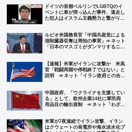
部長が米国に謝意 ➾ ネット「日本の
ドイツの首都ベルリンでLGBTQのイ
マスゴミさんによると、米中会談で日
ベントに車が突っ込んだ事件、逃走し
本と台湾は梯子を外された設定なのに
た犯人はイスラム主義勢力と繋がり
ｗ」
➾ ネット「左翼『差別主義者の右翼に
よる犯行だろ！』→ 『えっ？…イス
ルビオ米国務長官「中国共産党による
ラム…』→『……』←この展開だろ
強制臓器収奪は周知の事実」➾ ネット
ww」
「日本のマスゴミがダンマリするニュ
ースですわｗｗ」
【速報】米軍がイランに攻撃か 米高
官「戦闘再開や停戦終了ではない」と
説明 ➾ ネット「イラン政府との合意
は守られているが、イラン革命防衛隊
は別ということか」
中国政府、「ウクライナを支援してい
る」として、欧州企業14社に軍民両
用品目の輸出規制 ➾ ネット「わざわ
ざ日本の味方作ってくれるのかよｗ」
「セルフ包囲網構築しつつあるなｗ」
米軍が7夜連続でイラン攻撃、イラン
はクウェートの発電所や‌海水淡水化プ