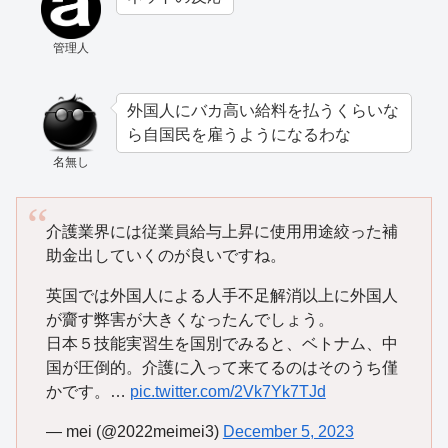
管理人
外国人にバカ高い給料を払うくらいな
ら自国民を雇うようになるわな
名無し
介護業界には従業員給与上昇に使用用途絞った補
助金出していくのが良いですね。
英国では外国人による人手不足解消以上に外国人
が齎す弊害が大きくなったんでしょう。
日本５技能実習生を国別でみると、ベトナム、中
国が圧倒的。介護に入って来てるのはそのうち僅
かです。…
pic.twitter.com/2Vk7Yk7TJd
— mei (@2022meimei3)
December 5, 2023