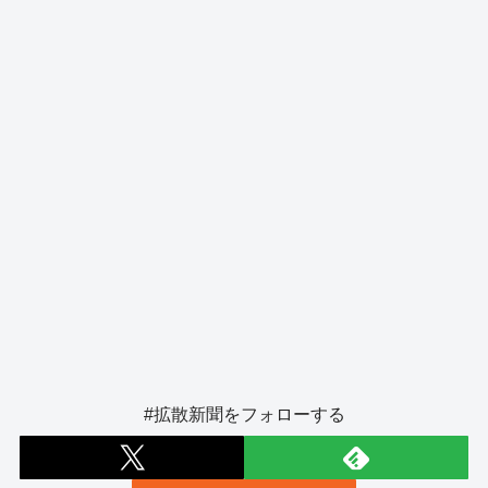
o
er
k
#拡散新聞をフォローする