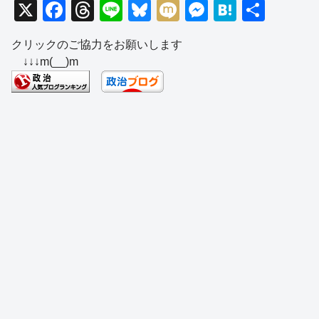
X
F
T
Li
Bl
M
M
H
共
a
hr
n
u
ixi
e
at
有
クリックのご協力をお願いします
c
e
e
e
ss
e
↓↓↓m(__)m
e
a
sk
e
n
b
d
y
n
a
o
s
g
o
er
k