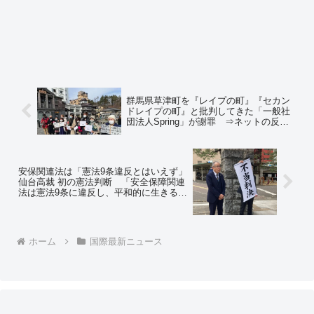
群馬県草津町を『レイプの町』『セカン
ドレイプの町』と批判してきた「一般社
団法人Spring」が謝罪 ⇒ネットの反応
「つーかこれ、謝って終わりにできるん
か？」
安保関連法は「憲法9条違反とはいえず」
仙台高裁 初の憲法判断 「安全保障関連
法は憲法9条に違反し、平和的に生きる権
利が侵害された」として訴えた裁判で
⇒ネットの反応「平和的に生きる権利を
守るための安保法制だろ」
ホーム
国際最新ニュース