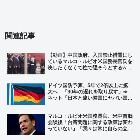
関連記事
【動画】中国政府、入国禁止措置にし
ているマルコ・ルビオ米国務長官氏を
映したくなくて柱で隠そうとするw
柱も合成の可能性w ➾ ネット「ルビオ
だけ会食時におかず一品減らされそう
ドイツ国防予算、5年で2倍以上に拡
w」
大へ 「30年の遅れを取り戻す」➾
ネット「日本と違い隣国にヤバい国が
無くてもこうだからな」
マルコ・ルビオ米国務長官、米中首脳
会談後「台湾問題に関する政策は変わ
っていない」「我々は常に自らの立場
を明確にしている」と発言 台湾外交