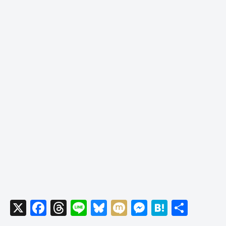
X
F
T
Li
Bl
M
M
H
共
a
hr
n
u
ixi
e
at
有