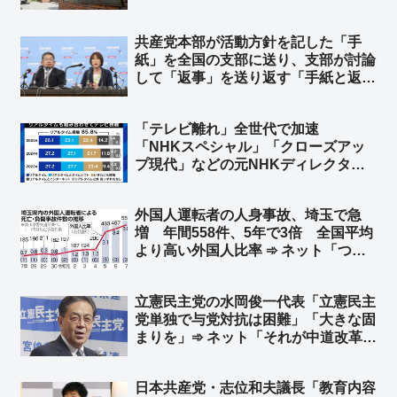
「不快」「気分が悪くなる」➾ ネット
「で、口を開くと『人権』だの『平
共産党本部が活動方針を記した「手
和』だの… 左翼はこんなんばっか」
紙」を全国の支部に送り、支部が討論
して「返事」を送り返す「手紙と返
事」運動の返信率が6月1日現在でわ
ずか16.2％… ネット「意見すると吊
「テレビ離れ」全世代で加速
るされると思ってるんだろ」「デモと
「NHKスペシャル」「クローズアッ
違って、こういう数字は盛らないんだ
プ現代」などの元NHKディレクタ
な」
ー・村上圭子氏「減少の波が70代に
まで達したのはショック」➾ ネット
外国人運転者の人身事故、埼玉で急
「そもそもテレビ業界の人、自分や自
増 年間558件、5年で3倍 全国平均
分の子どもはテレビ見てます？」
より高い外国人比率 ➾ ネット「つま
り、本来起こらなかったはずの事故で
日常を奪われた人も3倍に増えたとい
立憲民主党の水岡俊一代表「立憲民主
うことですね」「外国人違法特区なん
党単独で与党対抗は困難」「大きな固
だろう」
まりを」➾ ネット「それが中道改革連
合だっただろーーーーーｗｗｗｗｗｗ
ｗｗ」「政策理念はそっちのけｗｗ
日本共産党・志位和夫議長「教育内容
まずは固まりｗｗ 同じことを何回繰