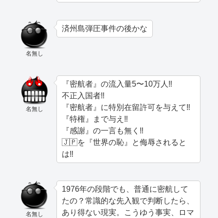
済州島弾圧事件の後かな
名無し
『密航者』の流入量5〜10万人‼️
不正入国者‼️
『密航者』に特別在留許可を与えて‼️
名無し
『特権』まで与え‼️
『感謝』の一言も無く‼️
🇯🇵を『世界の恥』と侮辱されると
は‼️
1976年の段階でも、普通に密航して
たの？常識的な先入観で判断したら、
あり得ない現実。こうゆう事実、ロマ
名無し