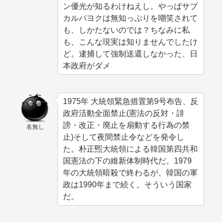
ン優光が知るわけねえし。やっぱサブ
カルパヨクは無知っぷりを嘲笑されて
も、しかたないのでは？ちなみに私
も、こんな現実は知りませんでしたけ
ど。逮捕して強制送還しなかった、日
本政府がダメ
1975年 大統領緊急措置第9号布告、反
政府活動全面禁止(憲法の反対・誹
謗・改正・廃止を扇動する行為の禁
名無し
止)そして夜間禁止令などを発令し
た。朴正煕大統領による韓国第四共和
国憲法の下の維新体制時代だ。1979
年の大統領暗殺で終わるが、韓国の軍
政は1990年まで続く。そういう国家
だ。