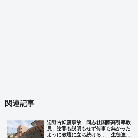
関連記事
辺野古転覆事故 同志社国際高引率教
員、謝罪も説明もせず何事も無かった
ように教壇に立ち続ける… 生徒達