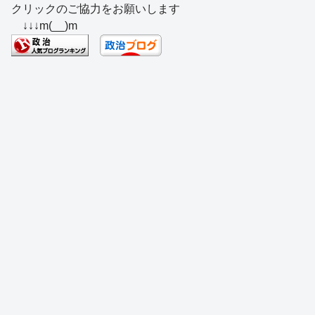
クリックのご協力をお願いします
c
e
e
e
ss
e
↓↓↓m(__)m
e
a
sk
e
n
b
d
y
n
a
o
s
g
o
er
k