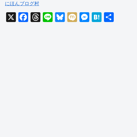
にほんブログ村
X
F
T
Li
Bl
M
M
H
共
a
hr
n
u
ixi
e
at
有
c
e
e
e
ss
e
e
a
sk
e
n
b
d
y
n
a
o
s
g
o
er
k