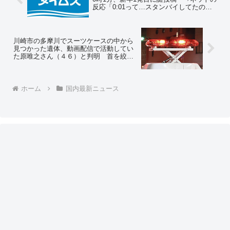
反応「0:01って…スタンバイしてたのか
な？ｗ」「普通じゃ無いわな」
川崎市の多摩川でスーツケースの中から
見つかった遺体、動画配信で活動してい
た原唯之さん（４６）と判明 首を絞め
られ窒息死した疑い
ホーム
国内最新ニュース