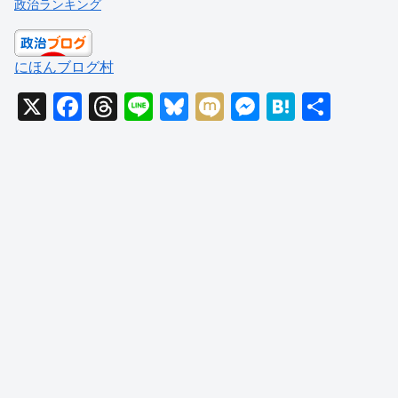
政治ランキング
にほんブログ村
X
F
T
Li
Bl
M
M
H
共
a
hr
n
u
ixi
e
at
有
c
e
e
e
ss
e
e
a
sk
e
n
b
d
y
n
a
o
s
g
o
er
k