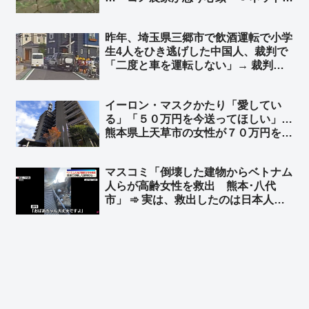
「日本政府、日本国民はいつまで我慢
すればいいのかね」
昨年、埼玉県三郷市で飲酒運転で小学
生4人をひき逃げした中国人、裁判で
「二度と車を運転しない」→ 裁判所
「よしっ！反省している！」執行猶予
判決 → 半年後… 無免許運転で逮捕 ➾
イーロン・マスクかたり「愛してい
ネット「どんだけ性善説だよ… 頭の
る」「５０万円を今送ってほしい」…
中タンポポが詰まってるんか」
熊本県上天草市の女性が７０万円を送
金
マスコミ「倒壊した建物からベトナム
人らが高齢女性を救出 熊本･八代
市」 ➾ 実は、救出したのは日本人た
ち4人だった「ベトナム人にカメラを
回すなと言ったのに動画を撮ってい
た」「ベトナム人が手伝ったのは事実
だけど､瓦礫の下から救出したのは日
本人4人です」