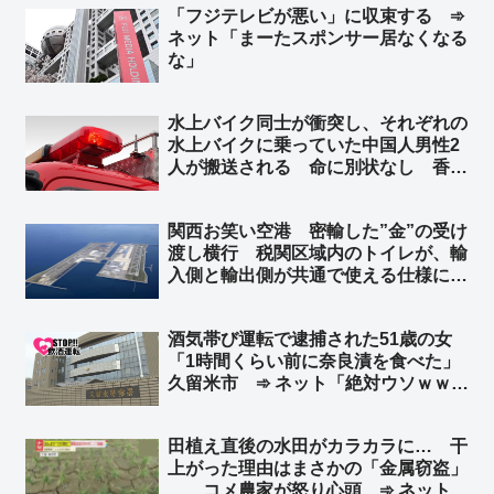
「フジテレビが悪い」に収束する ➾
ネット「まーたスポンサー居なくなる
な」
水上バイク同士が衝突し、それぞれの
水上バイクに乗っていた中国人男性2
人が搬送される 命に別状なし 香川
県今治市沖 ➾ ネット「また中国人が
日本の行政リソースを無駄遣いして
関西お笑い空港 密輸した”金”の受け
る」「特殊小型船舶の免許持ってるか
渡し横行 税関区域内のトイレが、輸
も調べろ」
入側と輸出側が共通で使える仕様に ➾
ネット「覚せい剤も密輸し放題だな」
「カルロス・ゴーンに逃亡を許したセ
酒気帯び運転で逮捕された51歳の女
キュリティの甘さは健在だ」
「1時間くらい前に奈良漬を食べた」
久留米市 ➾ ネット「絶対ウソｗｗｗ
ｗｗ」「古典的な言い訳ｗｗｗ」
田植え直後の水田がカラカラに… 干
上がった理由はまさかの「金属窃盗」
… コメ農家が怒り心頭 ➾ ネット