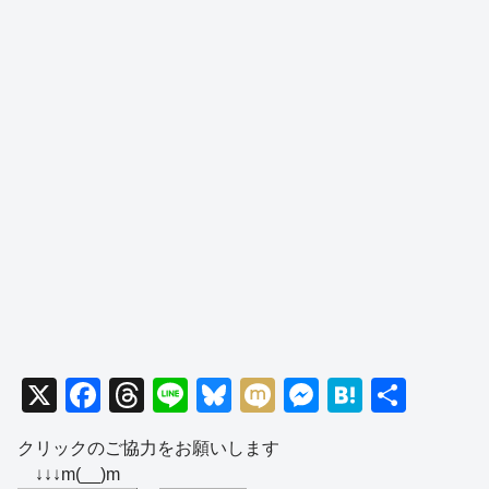
X
F
T
Li
Bl
M
M
H
共
a
hr
n
u
ixi
e
at
有
クリックのご協力をお願いします
c
e
e
e
ss
e
↓↓↓m(__)m