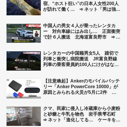
宿、“ホスト狂い”の日本人女性200人
が訪れて働く… ➾ ネット「男は強
盗、女は立ちんぼ… これって典型的
な後進国の姿だよね？」
中国人の男女４人が乗ったレンタカ
ー 対向車線にはみ出し… 正面衝突
で計６人搬送 北海道富良野市 ➾ ネ
ット「今度北海道に車で行くけど嫌だ
なぁ」
レンタカーの中国籍男女5人 踏切で
列車と衝突し病院搬送 JR富良野線
列車の乗客乗員約100人にけがはな
し 北海道上富良野町 ➾ ネット「こ
れは退院後、本国へトンズラですね」
【注意喚起】Ankerのモバイルバッテ
リー「Anker PowerCore 10000」が
原因とみられる火災が5月に2件 消
費者庁が注意を呼びかけ ➾ ネット
「やっぱり中国製のバッテリーはあか
クマ、民家に侵入し冷蔵庫から小麦粉
んな」「Amazonのベストセラーだっ
と砂糖と牛乳を物色 岩手県雫石町
たから相当買ってる人多いと思う」
➾ ネット「進化してる… ケーキを作
ろうとしたのか…」