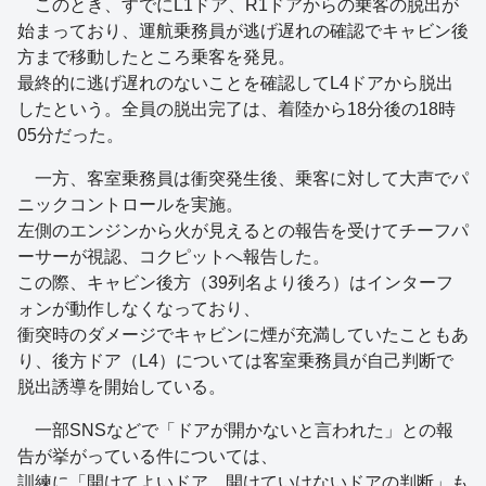
このとき、すでにL1ドア、R1ドアからの乗客の脱出が
始まっており、運航乗務員が逃げ遅れの確認でキャビン後
方まで移動したところ乗客を発見。
最終的に逃げ遅れのないことを確認してL4ドアから脱出
したという。全員の脱出完了は、着陸から18分後の18時
05分だった。
一方、客室乗務員は衝突発生後、乗客に対して大声でパ
ニックコントロールを実施。
左側のエンジンから火が見えるとの報告を受けてチーフパ
ーサーが視認、コクピットへ報告した。
この際、キャビン後方（39列名より後ろ）はインターフ
ォンが動作しなくなっており、
衝突時のダメージでキャビンに煙が充満していたこともあ
り、後方ドア（L4）については客室乗務員が自己判断で
脱出誘導を開始している。
一部SNSなどで「ドアが開かないと言われた」との報
告が挙がっている件については、
訓練に「開けてよいドア、開けていけないドアの判断」も