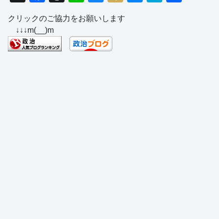
a
hr
n
u
ixi
e
at
有
クリックのご協力をお願いします
c
e
e
e
ss
e
↓↓↓m(__)m
e
a
sk
e
n
b
d
y
n
a
o
s
g
o
er
k