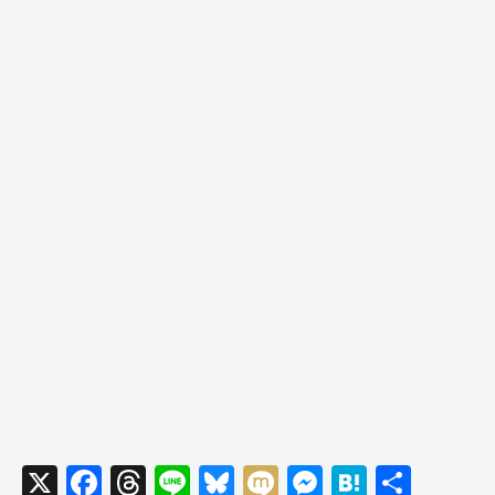
X
F
T
Li
Bl
M
M
H
共