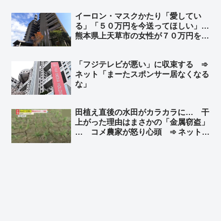
イーロン・マスクかたり「愛してい
る」「５０万円を今送ってほしい」…
熊本県上天草市の女性が７０万円を送
金
「フジテレビが悪い」に収束する ➾
ネット「まーたスポンサー居なくなる
な」
田植え直後の水田がカラカラに… 干
上がった理由はまさかの「金属窃盗」
… コメ農家が怒り心頭 ➾ ネット
「日本政府、日本国民はいつまで我慢
すればいいのかね」