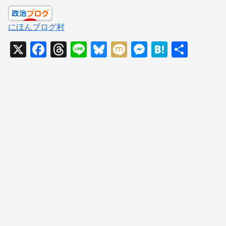
にほんブログ村
X
F
T
Li
Bl
M
M
H
共
a
hr
n
u
ixi
e
at
有
c
e
e
e
ss
e
e
a
sk
e
n
b
d
y
n
a
o
s
g
o
er
k