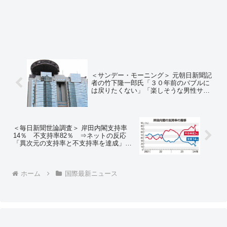
＜サンデー・モーニング＞ 元朝日新聞記
者の竹下隆一郎氏「３０年前のバブルに
は戻りたくない」「楽しそうな男性サラ
リーマン、こんな社会でいいのか」⇒ネ
ットの反応「今はバブルじゃねーし」
「そもそも35年前の株価と同じ安値なん
て日本だけだからな」
＜毎日新聞世論調査＞ 岸田内閣支持率
14％ 不支持率82％ ⇒ネットの反応
「異次元の支持率と不支持率を達成」
「政党支持率で立憲民主党１４％、共産
党８％、れいわ７％なんてバカげた数字
を平気で出してくる毎日新聞だからどこ
ホーム
国際最新ニュース
まで信用できるか」