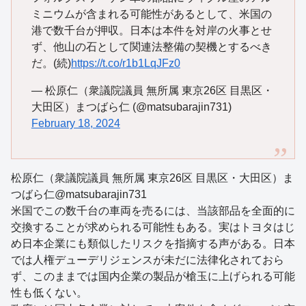
ミニウムが含まれる可能性があるとして、米国の
港で数千台が押収。日本は本件を対岸の火事とせ
ず、他山の石として関連法整備の契機とするべき
だ。(続)
https://t.co/r1b1LqJFz0
— 松原仁（衆議院議員 無所属 東京26区 目黒区・
大田区）まつばら仁 (@matsubarajin731)
February 18, 2024
松原仁（衆議院議員 無所属 東京26区 目黒区・大田区）ま
つばら仁@matsubarajin731
米国でこの数千台の車両を売るには、当該部品を全面的に
交換することが求められる可能性もある。実はトヨタはじ
め日本企業にも類似したリスクを指摘する声がある。日本
では人権デューデリジェンスが未だに法律化されておら
ず、このままでは国内企業の製品が槍玉に上げられる可能
性も低くない。