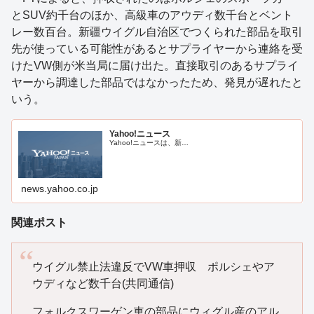
とSUV約千台のほか、高級車のアウディ数千台とベント
レー数百台。新疆ウイグル自治区でつくられた部品を取引
先が使っている可能性があるとサプライヤーから連絡を受
けたVW側が米当局に届け出た。直接取引のあるサプライ
ヤーから調達した部品ではなかったため、発見が遅れたと
いう。
Yahoo!ニュース
Yahoo!ニュースは、新…
news.yahoo.co.jp
関連ポスト
ウイグル禁止法違反でVW車押収 ポルシェやア
ウディなど数千台(共同通信)
フォルクスワーゲン車の部品にウィグル産のアル