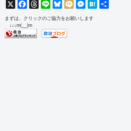
X
F
T
Li
Bl
M
M
H
共
a
hr
n
u
ixi
e
at
有
まずは、クリックのご協力をお願いします
c
e
e
e
ss
e
↓↓↓m(__)m
e
a
sk
e
n
b
d
y
n
a
o
s
g
o
er
k