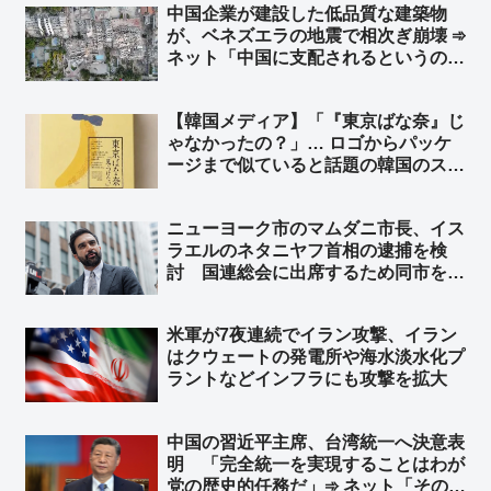
中国企業が建設した低品質な建築物
のたわごと」
が、ベネズエラの地震で相次ぎ崩壊 ➾
ネット「中国に支配されるというのは
こういう事。日本も中国に支配された
ら中国企業の手抜き建築物だらけにな
【韓国メディア】「『東京ばな奈』じ
り、多くの日本国民が建築物の下敷き
ゃなかったの？」… ロゴからパッケ
に…」
ージまで似ていると話題の韓国のスイ
ーツブランド「東京ベリー」➾ ネット
「似ているとかそういう次元じゃねー
ニューヨーク市のマムダニ市長、イス
だろｗｗ」「東京ばな奈は韓国起源く
ラエルのネタニヤフ首相の逮捕を検
るなｗｗ」
討 国連総会に出席するため同市を訪
れた時に逮捕 ➾ ネット「で、プーチ
ンにも逮捕状出てるけど、同じ事しな
米軍が7夜連続でイラン攻撃、イラン
いよね？」
はクウェートの発電所や‌海水淡水化プ
ラントなどインフラにも攻撃を拡大
中国の習近平主席、台湾統一へ決意表
明 「完全統一を実現することはわが
党の歴史的任務だ」➾ ネット「そのた