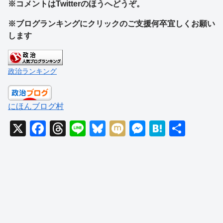
※コメントはTwitterのほうへどうぞ。
※ブログランキングにクリックのご支援何卒宜しくお願い
します
政治ランキング
にほんブログ村
X
F
T
Li
Bl
M
M
H
共
a
hr
n
u
ixi
e
at
有
c
e
e
e
ss
e
e
a
sk
e
n
b
d
y
n
a
o
s
g