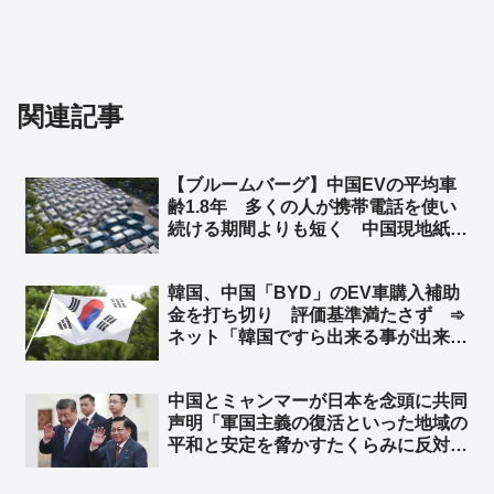
関連記事
【ブルームバーグ】中国EVの平均車
齢1.8年 多くの人が携帯電話を使い
続ける期間よりも短く 中国現地紙 ➾
ネット「使い捨てだなｗ」「環境に悪
すぎだろーーｗｗｗｗ」「これが中国
韓国、中国「BYD」のEV車購入補助
EV車の販売台数が多くなった理由
金を打ち切り 評価基準満たさず ➾
か」
ネット「韓国ですら出来る事が出来な
い日本」
中国とミャンマーが日本を念頭に共同
声明「軍国主義の復活といった地域の
平和と安定を脅かすたくらみに反対す
る」 ➾ ネット「軍国主義の軍事政権
同士がどんなギャグだよw」「ビルマ