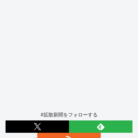
o
er
k
#拡散新聞をフォローする