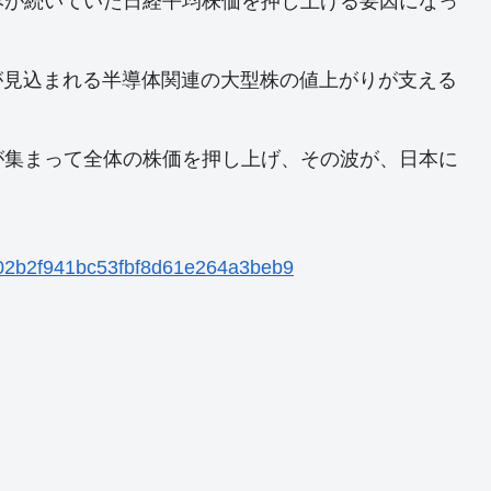
みが続いていた日経平均株価を押し上げる要因になっ
が見込まれる半導体関連の大型株の値上がりが支える
が集まって全体の株価を押し上げ、その波が、日本に
3c02b2f941bc53fbf8d61e264a3beb9