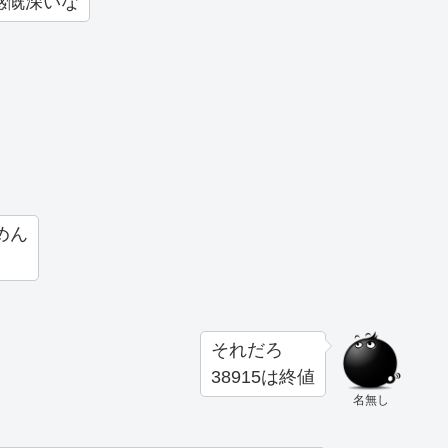
感慨深いな
めん
それだろ
38915は終値
名無し