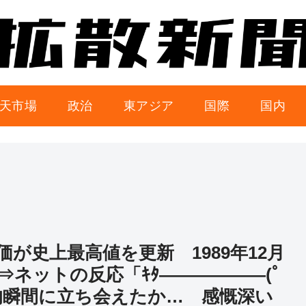
天市場
政治
東アジア
国際
国内
が史上最高値を更新 1989年12月
 ⇒ネットの反応「ｷﾀ――――――(ﾟ
史的瞬間に立ち会えたか… 感慨深い