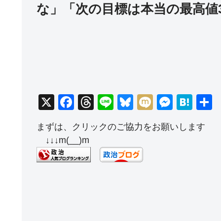
な」「次の目標は本当の最高値3
X
F
T
Li
Bl
M
M
H
a
hr
n
u
ixi
e
at
まずは、クリックのご協力をお願いします
c
e
e
e
ss
e
↓↓↓m(__)m
e
a
sk
e
n
b
d
y
n
a
o
s
g
o
er
k