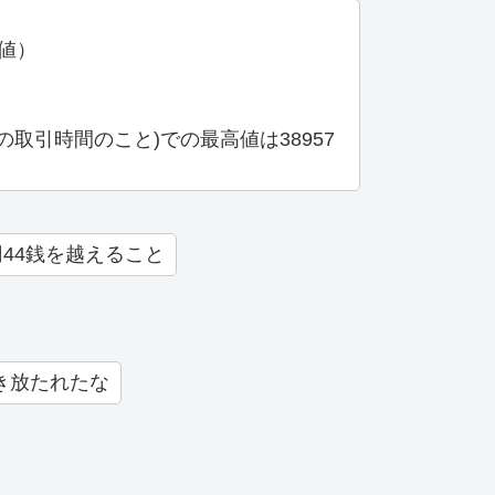
高値）
取引時間のこと)での最高値は38957
円44銭を越えること
き放たれたな