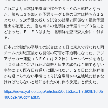
これにより日本は平壌遠征試合で３－０の不戦勝となっ
た。勝ち点３を加えた予選リーグ１位の日本は勝ち点１２
となり、２次予選の残り２試合の結果と関係なく最終予選
進出を確定した。勝ち点３の北朝鮮は予選リーグ３位にと
どまった。ＦＩＦＡはまた、北朝鮮を懲戒委員会に回付す
る。
日本と北朝鮮の平壌での試合は２１日に東京で行われた両
チームの対戦直後から開催の可否が不透明になった。アジ
アサッカー連盟（ＡＦＣ）は２２日にホームページを通じ
「２６日に予定された北朝鮮と日本の試合は予期できない
事態により既存日程通りに開かれない。２０日に北朝鮮側
から避けられない事情により試合場所を中立地域に移さな
ければならないと通知されたのに伴う決定」と伝えた。
https://news.yahoo.co.jp/articles/50d1b3aca1f7d92fb1df0b
480b2e7a8cbf4adf35