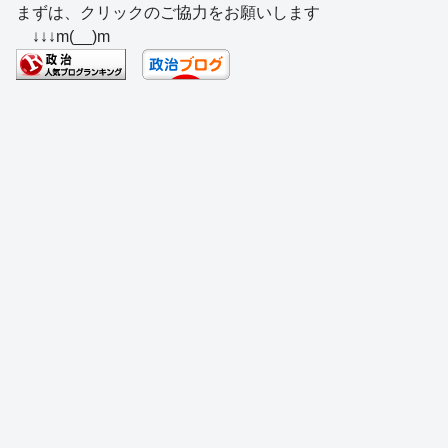
まずは、クリックのご協力をお願いします
c
e
e
e
ss
e
↓↓↓m(__)m
e
a
sk
e
n
b
d
y
n
a
o
s
g
o
er
k