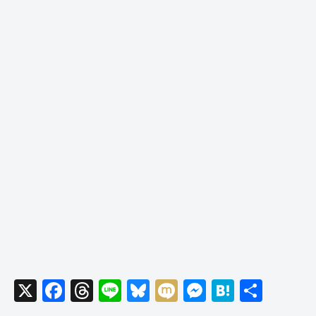
X
F
T
Li
Bl
M
M
H
共
a
hr
n
u
ixi
e
at
有