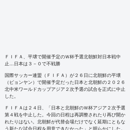
ＦＩＦＡ、平壌で開催予定のＷ杯予選北朝鮮対日本戦中
止…日本は３－０で不戦勝
国際サッカー連盟（ＦＩＦＡ）が２６日に北朝鮮の平壌
（ピョンヤン）で開催予定だった日本と北朝鮮の２０２６
北中米ワールドカップアジア２次予選の試合を正式に中止
した。
ＦＩＦＡは２４日、「日本と北朝鮮のＷ杯アジア２次予選
第４戦を中止した。今回の日程は再調整されたり再び開か
れたりはない。北朝鮮が代替会場だけでなく延期にともな
う新たな試合日程を用意できなかった」と明らかにした。