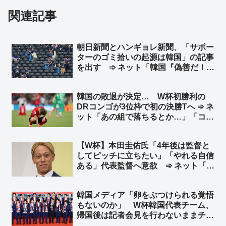
関連記事
朝日新聞とハンギョレ新聞、「サポー
ターのゴミ拾いの起源は韓国」の記事
を出す ➾ ネット「韓国『偽善だ！』
→世界がゴミ拾いを褒める→韓国、起
源を主張… 韓国「桜は日帝残滓
韓国の敗退が決定… W杯初勝利の
だ！」→世界が日本の桜を褒める→韓
DRコンゴが3位枠で初の決勝Tへ ➾ ネ
国が起源を主張… いつものパター
ット「あの組で落ちるとか…」「コン
ン」
ゴ凄かったおめでとう」
【W杯】本田圭佑氏「4年後は監督と
してピッチに立ちたい」「やれる自信
ある」代表監督へ意欲 ➾ ネット「4
年後も実況でいいじゃん」「絶対に実
況解説が似合ってる」
韓国メディア「卵をぶつけられる覚悟
もないのか」 W杯韓国代表チーム、
帰国後は記者会見を行わないままチー
ムを解散 ➾ ネット「なんで卵をぶつ