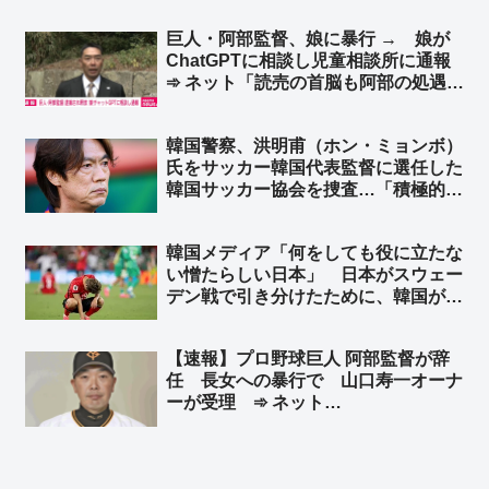
けられることが基本設定になってんだ
巨人・阿部監督、娘に暴行 → 娘が
よ…」
ChatGPTに相談し児童相談所に通報
➾ ネット「読売の首脳も阿部の処遇を
ChatGPTに聞いたら笑う」「チャッ
トGPTはたぶん阪神ファン」
韓国警察、洪明甫（ホン・ミョンボ）
氏をサッカー韓国代表監督に選任した
韓国サッカー協会を捜査…「積極的に
進める」➾ ネット「そこまでするか
w」
韓国メディア「何をしても役に立たな
い憎たらしい日本」 日本がスウェー
デン戦で引き分けたために、韓国が予
選敗退の可能性 ➾ ネット「なんでも
日本のせいw 韓国代表のせいだろw」
【速報】プロ野球巨人 阿部監督が辞
「他力本願ワロタ」
任 長女への暴行で 山口寿一オーナ
ーが受理 ➾ ネット
「ChatGPT『な？w』」「47歳無職
に…」「家庭崩壊しなきゃいいけ
ど…」