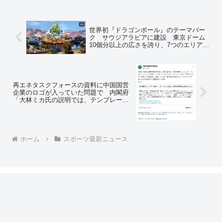
世界初『ドラゴンボール』のテーマパー
ク サウジアラビアに建設 東京ドーム
10個分以上の広さを誇り、7つのエリアに
30以上のアトラクション 高さ約70m
の“神龍”も ⇒ネットの反応「天下一武道
会もやれ」
再エネタスクフォースの資料に中国国営
企業のロゴが入っていた問題で 内閣府
「大林ミカ氏の説明では、テンプレート
にロゴが残ってしまっていたとのこと」
⇒コミュニティノート「大林ミカ事務局
長が再エネTFで使用した資料とロゴマー
クの位置が異なります」
ホーム
スポーツ最新ニュース