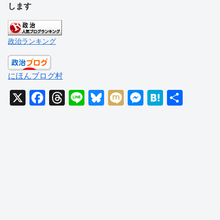
します
政治ランキング
にほんブログ村
X
F
T
Li
Bl
M
M
H
共
a
hr
n
u
ixi
e
at
有
c
e
e
e
ss
e
e
a
sk
e
n
b
d
y
n
a
o
s
g
o
er
k