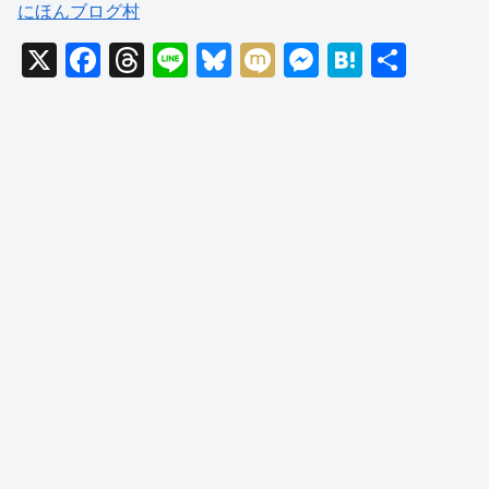
にほんブログ村
X
F
T
Li
Bl
M
M
H
共
a
hr
n
u
ixi
e
at
有
c
e
e
e
ss
e
e
a
sk
e
n
b
d
y
n
a
o
s
g
o
er
k