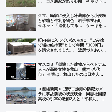
… コメ農家が怒り心頭 ➾ ネット
「日本政府、日本国民はいつまで我慢
すればいいのかね」
クマ、民家に侵入し冷蔵庫から小麦粉
と砂糖と牛乳を物色 岩手県雫石町
➾ ネット「進化してる… ケーキを作
ろうとしたのか…」
町内会に入っていないのに、“ごみ捨
て場の維持費”として年間「3000円」
を請求されました… 近所づきあいを
考えると払うべきなのでしょうか？
➾ ネット「安っ！」「使ってるなら払
マスコミ「倒壊した建物からベトナム
え、払わないなら使うな」
人らが高齢女性を救出 熊本･八代
市」 ➾ 実は、救出したのは日本人た
ち4人だった「ベトナム人にカメラを
回すなと言ったのに動画を撮ってい
＜産経新聞＞ 辺野古漁港の防犯カメ
た」「ベトナム人が手伝ったのは事実
ラに事故前後の状況映像 同志社国際
だけど､瓦礫の下から救出したのは日
高校の引率の教師2人と「平和丸」の
本人4人です」
船長、生徒らの安否確認せず ➾ ネッ
ト「新しい情報出れば出るほど、『平