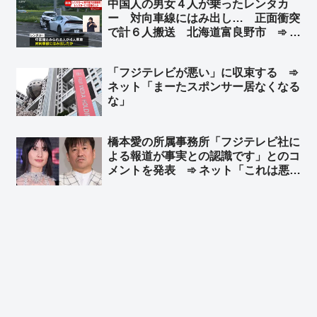
中国人の男女４人が乗ったレンタカ
和』だの『人権』だの言ってる連中こ
ー 対向車線にはみ出し… 正面衝突
そ命を粗末に扱うのが良くわかる」
で計６人搬送 北海道富良野市 ➾ ネ
ット「今度北海道に車で行くけど嫌だ
なぁ」
「フジテレビが悪い」に収束する ➾
ネット「まーたスポンサー居なくなる
な」
橋本愛の所属事務所「フジテレビ社に
よる報道が事実との認識です」とのコ
メントを発表 ➾ ネット「これは悪手
だな… フジが後に『間違ってた』っ
て公表したらどうする？」