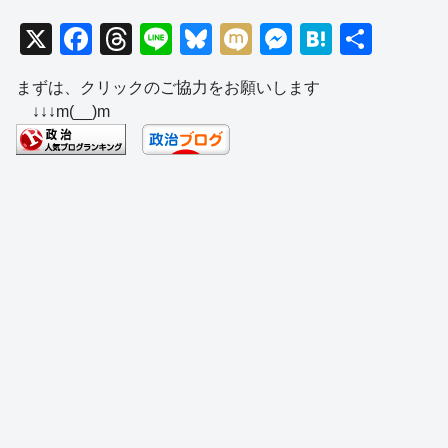
X
F
T
Li
Bl
M
M
H
共
a
hr
n
u
ixi
e
at
有
まずは、クリックのご協力をお願いします
c
e
e
e
ss
e
↓↓↓m(__)m
e
a
sk
e
n
b
d
y
n
a
o
s
g
o
er
k