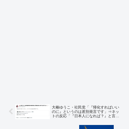
大椿ゆうこ・社民党「『帰化すればいい
のに』というのは差別発言です」⇒ネッ
トの反応「『日本人になれば？』と言う
のが差別？」「例えば米国に長年住んで
る日本人が米国人から『帰化すればいい
のに』って言われて『差別だ』… 頭おか