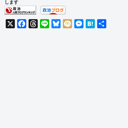
します
X
F
T
Li
Bl
M
M
H
共
a
hr
n
u
ixi
e
at
有
c
e
e
e
ss
e
e
a
sk
e
n
b
d
y
n
a
o
s
g
o
er
k