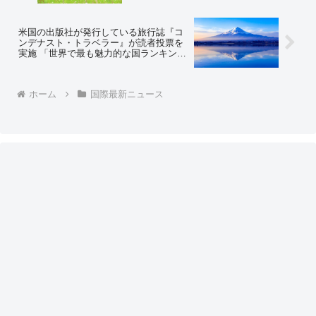
を拡大する政府… 終わってるよ」
米国の出版社が発行している旅行誌『コ
ンデナスト・トラベラー』が読者投票を
実施 「世界で最も魅力的な国ランキング
TOP20」⇒ネットの反応「ぶっちゃけラ
ンキングなんてどうでもいいけど、『日
本下げ』に必死なサンモニとかは絶対に
ホーム
国際最新ニュース
こういうのスルーするよね」