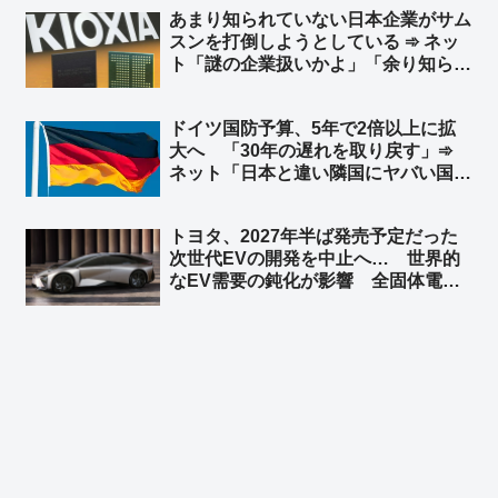
あまり知られていない日本企業がサム
ボーイズグループ起用 ➾ ネット「フ
スンを打倒しようとしている ➾ ネッ
ジの凋落を象徴するようなキャスト
ト「謎の企業扱いかよ」「余り知らな
w」
い？ キオクシア＝東芝の半導体部門
からだぜ？」
ドイツ国防予算、5年で2倍以上に拡
大へ 「30年の遅れを取り戻す」➾
ネット「日本と違い隣国にヤバい国が
無くてもこうだからな」
トヨタ、2027年半ば発売予定だった
次世代EVの開発を中止へ… 世界的
なEV需要の鈍化が影響 全固体電池
など先端技術の開発は継続 ➾ ネット
「このデザインでハイブリッド車を生
産すればバカ売れ間違いなし」