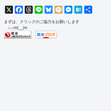
X
F
T
Li
Bl
M
M
H
共
a
hr
n
u
ixi
e
at
有
まずは、クリックのご協力をお願いします
c
e
e
e
ss
e
↓↓↓m(__)m
e
a
sk
e
n
b
d
y
n
a
o
s
g
o
er
k