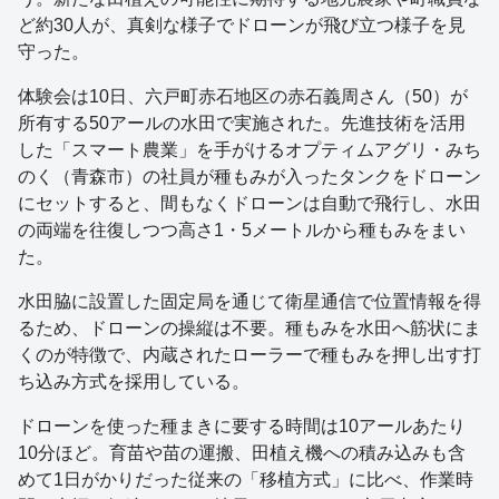
ど約30人が、真剣な様子でドローンが飛び立つ様子を見
守った。
体験会は10日、六戸町赤石地区の赤石義周さん（50）が
所有する50アールの水田で実施された。先進技術を活用
した「スマート農業」を手がけるオプティムアグリ・みち
のく（青森市）の社員が種もみが入ったタンクをドローン
にセットすると、間もなくドローンは自動で飛行し、水田
の両端を往復しつつ高さ1・5メートルから種もみをまい
た。
水田脇に設置した固定局を通じて衛星通信で位置情報を得
るため、ドローンの操縦は不要。種もみを水田へ筋状にま
くのが特徴で、内蔵されたローラーで種もみを押し出す打
ち込み方式を採用している。
ドローンを使った種まきに要する時間は10アールあたり
10分ほど。育苗や苗の運搬、田植え機への積み込みも含
めて1日がかりだった従来の「移植方式」に比べ、作業時