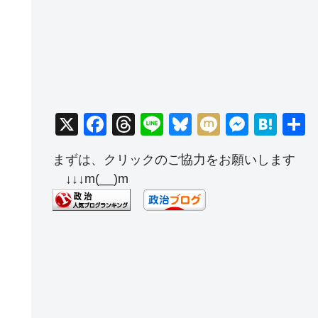
X
F
T
Li
Bl
M
M
H
a
hr
n
u
ixi
e
at
まずは、クリックのご協力をお願いします
c
e
e
e
ss
e
↓↓↓m(__)m
e
a
sk
e
n
b
d
y
n
a
o
s
g
o
er
k