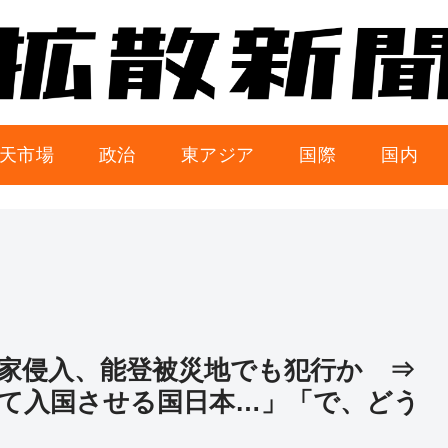
天市場
政治
東アジア
国際
国内
家侵入、能登被災地でも犯行か ⇒
て入国させる国日本…」「で、どう