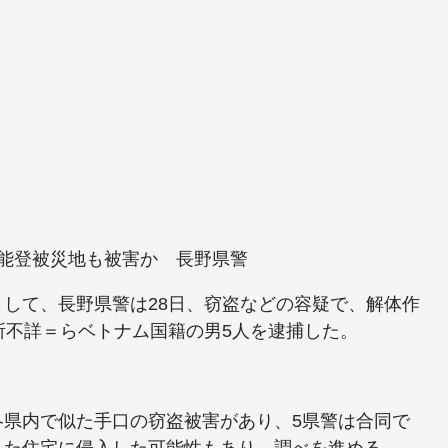
能登被災地も被害か 長野県警
して、長野県警は28日、窃盗などの容疑で、解体作
所不詳＝らベトナム国籍の男5人を逮捕した。
各県内で似た手口の窃盗被害があり、5県警は合同で
した住宅に侵入した可能性もあり、調べを進める。