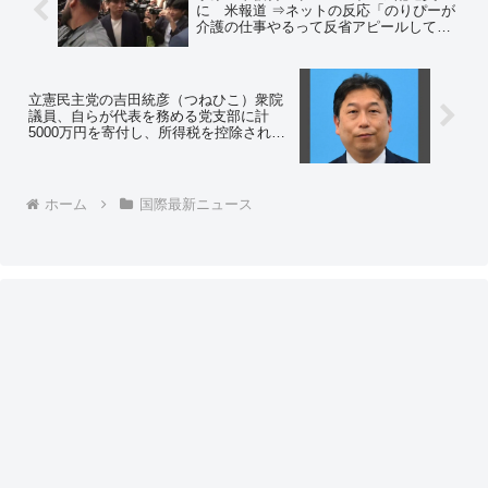
に 米報道 ⇒ネットの反応「のりぴーが
介護の仕事やるって反省アピールしてた
ようなもんか」
立憲民主党の吉田統彦（つねひこ）衆院
議員、自らが代表を務める党支部に計
5000万円を寄付し、所得税を控除される
税優遇を受けていたことが判明 自民党
の裏金事件と同じ手法 ⇒ネットの反応
「こうなったらテレ朝とTBSはスルーや
な」
ホーム
国際最新ニュース