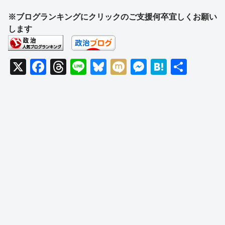
※ブログランキングにクリックのご支援何卒宜しくお願い
します
X
F
T
Li
Bl
M
M
H
共
a
hr
n
u
ixi
e
at
有
c
e
e
e
ss
e
e
a
sk
e
n
b
d
y
n
a
o
s
g
o
er
k