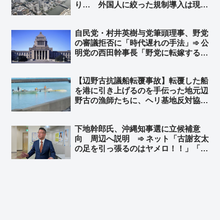
り… 外国人に絞った規制導入は現時
点で困難と判断 ➾ ネット「じゃあ
GATTを一旦抜けろよ」「日本人含め
自民党・村井英樹与党筆頭理事、野党
て規制しろ」
の審議拒否に「時代遅れの手法」➾ 公
明党の西田幹事長「野党に転嫁するの
か！」と批判 ➾ ネット「参政党や国
民民主は、こんな他責思考の左翼政党
【辺野古抗議船転覆事故】転覆した船
らと徒党を組むのは悪手だと思う
を港に引き上げるのを手伝った地元辺
ぞ？」
野古の漁師たちに、ヘリ基地反対協議
会協側から謝罪や挨拶など、一切無
し… ➾ 今野忍氏「人として最低限の
下地幹郎氏、沖縄知事選に立候補意
礼節とマナーがあれば、地元とここま
向 周辺へ説明 ➾ ネット「古謝玄太
で揉めないのではないでしょうか」
の足を引っ張るのはヤメロ！！」「ふ
ざけんなよマジで」