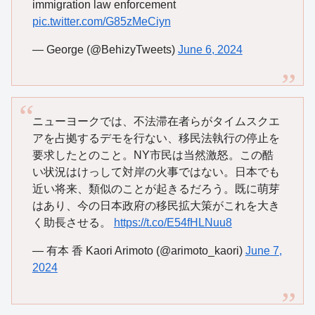
immigration law enforcement
pic.twitter.com/G85zMeCiyn
— George (@BehizyTweets)
June 6, 2024
ニューヨークでは、不法滞在者らがタイムスクエ
アを占拠するデモを行ない、移民法執行の停止を
要求したとのこと。NY市民は当然激怒。この酷
い状況はけっして対岸の火事ではない。日本でも
近い将来、類似のことが起きるだろう。既に萌芽
はあり、今の日本政府の移民拡大策がこれを大き
く助長させる。
https://t.co/E54fHLNuu8
— 有本 香 Kaori Arimoto (@arimoto_kaori)
June 7,
2024