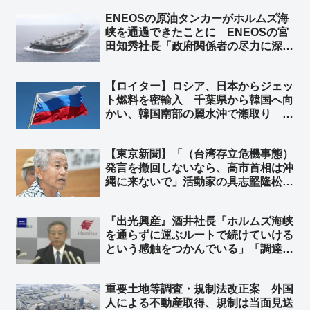
ENEOSの原油タンカーがホルムズ海
峡を通過できたことに ENEOSの宮
田知秀社長「政府関係者の尽力に深く
感謝する」➾ ネット「元ENEOSの境
野春彦、詰むｗ」
【ロイター】ロシア、日本からジェッ
ト燃料を密輸入 千葉県から韓国へ向
かい、韓国南部の麗水沖で瀬取り ➾
ネット「『外国軍機への燃料給油も戦
争加担行為だーーー！』の左翼さん、
【東京新聞】「（台湾存立危機事態）
これは全力でスルーするもよう」
発言を撤回しないなら、高市首相は沖
縄に来ないで」活動家の具志堅隆松氏
が「慰霊の日」を前に国会で訴え ➾
ネット「おまえは何様？」「アンタの
『出光興産』酒井社長「ホルムズ海峡
ためには行かないから安心してね♪」
を通らずに運ぶルートで続けていける
という感触をつかんでいる」「調達は
前年比で極端に下がっている状況では
ない」➾ 「日本は6月に詰む。もう
重要土地等調査・規制法改正案 外国
『ホルムズ海峡を通る』一択しかな
人による不動産取得、規制は当面見送
い」の境野春彦さん、詰む…