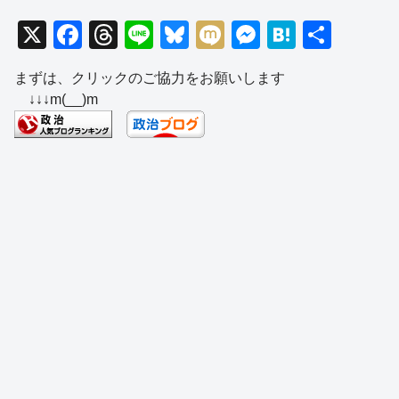
X
F
T
Li
Bl
M
M
H
共
a
hr
n
u
ixi
e
at
有
まずは、クリックのご協力をお願いします
c
e
e
e
ss
e
↓↓↓m(__)m
e
a
sk
e
n
b
d
y
n
a
o
s
g
o
er
k