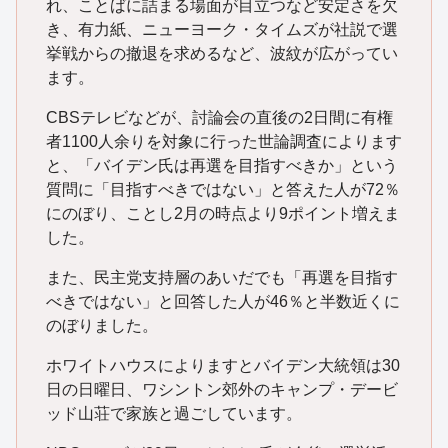
れ、ことばに詰まる場面が目立つなど安定さを欠
き、有力紙、ニューヨーク・タイムズが社説で選
挙戦からの撤退を求めるなど、波紋が広がってい
ます。
CBSテレビなどが、討論会の直後の2日間に有権
者1100人余りを対象に行った世論調査によります
と、「バイデン氏は再選を目指すべきか」という
質問に「目指すべきではない」と答えた人が72％
にのぼり、ことし2月の時点より9ポイント増えま
した。
また、民主党支持層のあいだでも「再選を目指す
べきではない」と回答した人が46％と半数近くに
のぼりました。
ホワイトハウスによりますとバイデン大統領は30
日の日曜日、ワシントン郊外のキャンプ・デービ
ッド山荘で家族と過ごしています。