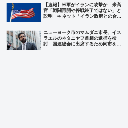
【速報】米軍がイランに攻撃か 米高
マスゴミさんによると、米中会談で日
官「戦闘再開や停戦終了ではない」と
本と台湾は梯子を外された設定なのに
説明 ➾ ネット「イラン政府との合意
ｗ」
は守られているが、イラン革命防衛隊
は別ということか」
ニューヨーク市のマムダニ市長、イス
ラエルのネタニヤフ首相の逮捕を検
討 国連総会に出席するため同市を訪
れた時に逮捕 ➾ ネット「で、プーチ
ンにも逮捕状出てるけど、同じ事しな
いよね？」