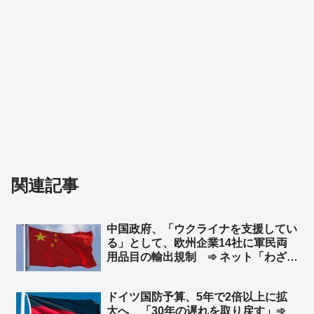
関連記事
中国政府、「ウクライナを支援してい
る」として、欧州企業14社に軍民両
用品目の輸出規制 ➾ ネット「わざわ
ざ日本の味方作ってくれるのかよｗ」
「セルフ包囲網構築しつつあるなｗ」
ドイツ国防予算、5年で2倍以上に拡
大へ 「30年の遅れを取り戻す」➾