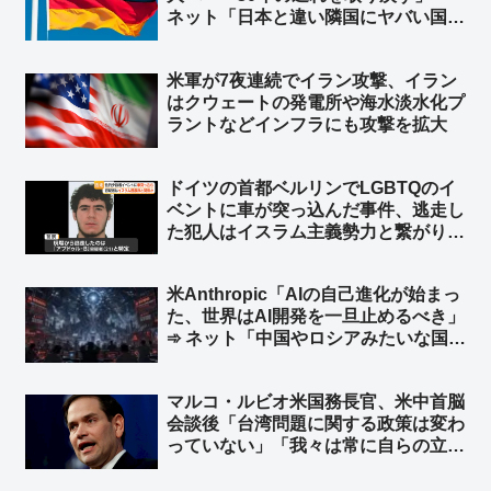
ネット「日本と違い隣国にヤバい国が
無くてもこうだからな」
米軍が7夜連続でイラン攻撃、イラン
はクウェートの発電所や‌海水淡水化プ
ラントなどインフラにも攻撃を拡大
ドイツの首都ベルリンでLGBTQのイ
ベントに車が突っ込んだ事件、逃走し
た犯人はイスラム主義勢力と繋がり
➾ ネット「左翼『差別主義者の右翼に
よる犯行だろ！』→ 『えっ？…イス
米Anthropic「AIの自己進化が始まっ
ラム…』→『……』←この展開だろ
た、世界はAI開発を一旦止めるべき」
ww」
➾ ネット「中国やロシアみたいな国が
ある限り無理だな」「映画化まったな
し！」
マルコ・ルビオ米国務長官、米中首脳
会談後「台湾問題に関する政策は変わ
っていない」「我々は常に自らの立場
を明確にしている」と発言 台湾外交
部長が米国に謝意 ➾ ネット「日本の