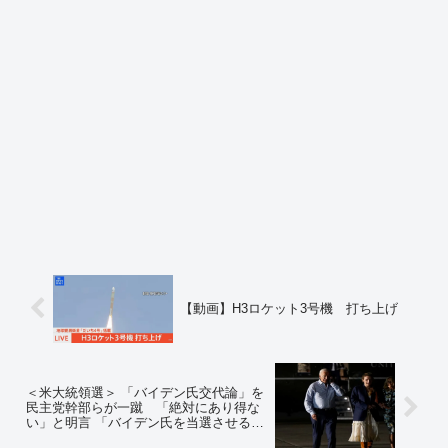
【動画】H3ロケット3号機 打ち上げ
＜米大統領選＞ 「バイデン氏交代論」を
民主党幹部らが一蹴 「絶対にあり得な
い」と明言 「バイデン氏を当選させるの
がわれわれの仕事だ」 ※ロイター