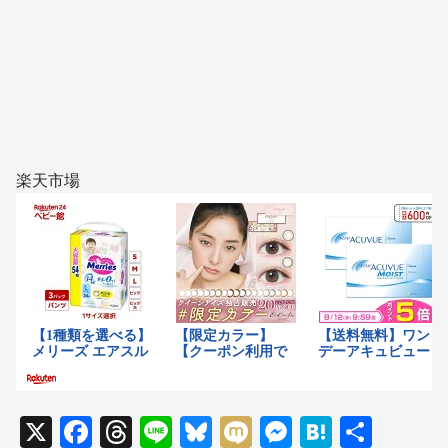
楽天市場
X
F
T
Li
Bl
M
M
H
共