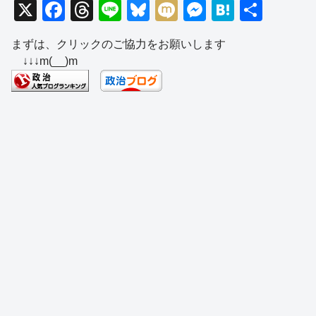
X
F
T
Li
Bl
M
M
H
共
a
hr
n
u
ixi
e
at
有
まずは、クリックのご協力をお願いします
c
e
e
e
ss
e
↓↓↓m(__)m
e
a
sk
e
n
b
d
y
n
a
o
s
g
o
er
k