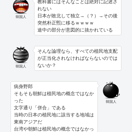
教科書にはそんなことは絶対に記述さ
れない
日本が敗北して独立→（？）→その後
韓国人
突然朴正煕に移るｗｗｗｗ
途中の部分が意図的に抜かれている
そんな論理なら、すべての植民地支配
が正当化されなければならないのでは
ないか？
韓国人
病身野郎
そもそも朝鮮は植民地の概念ではなか
った
韓国人
文字通り「併合」である
当時の日本の植民地に該当する地域は
東南アジアだ
台湾や朝鮮は植民地の概念ではなかっ