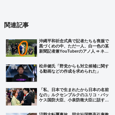
関連記事
沖縄平和祈念式典で記者たちも喪服で
黒づくめの中、ただ一人、白一色の某
新聞記者兼YouTuberのアノ人 ➾ ネッ
ト「TPOすらわからないから迷惑系ジ
ャーナリストなのですw」
松井健氏「野党からも対立候補に関す
る動画などの作成を求められた」
「私、日本で生まれたから日本の名前
なの」ルクセンブルクのユリコ・バッ
ケス国防大臣、小泉防衛大臣に話す
※ユリコ・バッケス氏（Yuriko
Backes）は神戸生まれ ➾ ネット
辺野古転覆事故 同志社国際高引率教