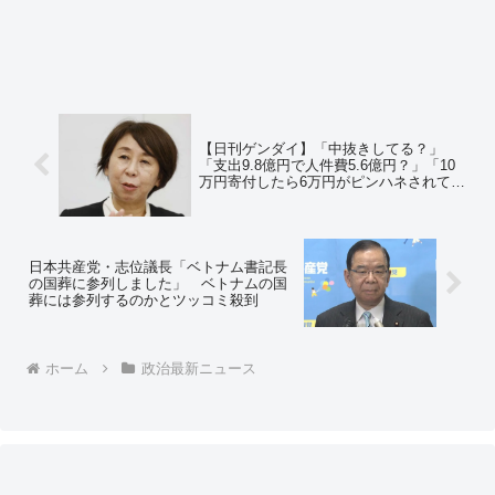
【日刊ゲンダイ】「中抜きしてる？」
「支出9.8億円で人件費5.6億円？」「10
万円寄付したら6万円がピンハネされて子
供たちには4万円しか届かないので
は？」 NPO法人キッズドア食糧支援
8000円セットの中身 約6憶円の人件費
も聞いた
日本共産党・志位議長「ベトナム書記長
の国葬に参列しました」 ベトナムの国
葬には参列するのかとツッコミ殺到
ホーム
政治最新ニュース