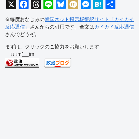
X
F
T
Li
Bl
M
M
H
共
a
hr
n
u
ixi
e
at
有
※毎度おなじみの
韓国ネット掲示板翻訳サイト「カイカイ
c
e
e
e
ss
e
反応通信」
さんからの引用です。全文は
カイカイ反応通信
e
a
sk
e
n
さんでどうぞ。
b
d
y
n
a
まずは、クリックのご協力をお願いします
o
s
g
↓↓↓m(__)m
o
er
k