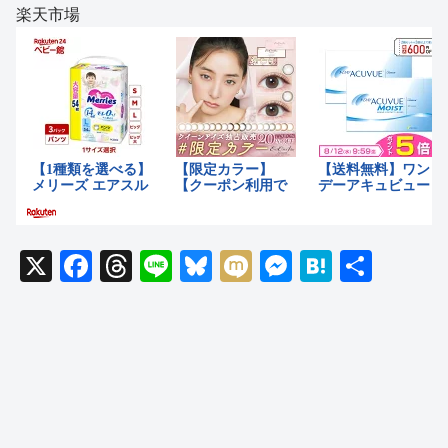
楽天市場
X
F
T
Li
Bl
M
M
H
共
a
hr
n
u
ixi
e
at
有
c
e
e
e
ss
e
e
a
sk
e
n
b
d
y
n
a
o
s
g