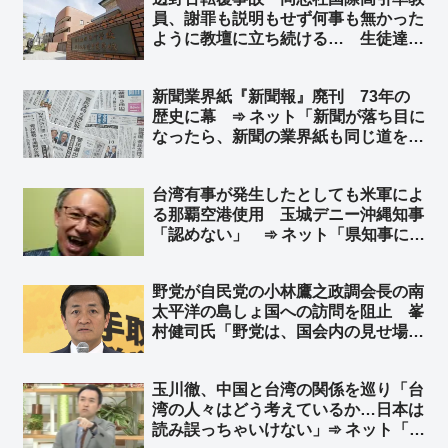
「『僕も日本で生まれたからずっと日
員、謝罪も説明もせず何事も無かった
本の名前なんです』って返して欲し
ように教壇に立ち続ける… 生徒達
い」
「不快」「気分が悪くなる」➾ ネット
「で、口を開くと『人権』だの『平
新聞業界紙『新聞報』廃刊 73年の
和』だの… 左翼はこんなんばっか」
歴史に幕 ➾ ネット「新聞が落ち目に
なったら、新聞の業界紙も同じ道を辿
るよね」
台湾有事が発生したとしても米軍によ
る那覇空港使用 玉城デニー沖縄知事
「認めない」 ➾ ネット「県知事にそ
んな権限はありませんｗｗｗｗｗ」
「中国軍ならＯＫするんだろ？w」
野党が自民党の小林鷹之政調会長の南
太平洋の島しょ国への訪問を阻止 峯
村健司氏「野党は、国会内の見せ場を
国益より優先していると言わざるを得
ない」 門田隆将氏「特に国民民主党
玉川徹、中国と台湾の関係を巡り「台
への失望は計り知れない」
湾の人々はどう考えているか…日本は
読み誤っちゃいけない」➾ ネット「日