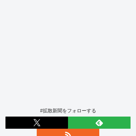
o
er
k
#拡散新聞をフォローする