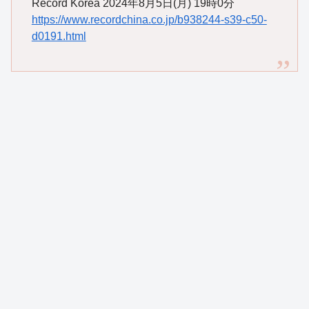
Record Korea 2024年8月5日(月) 19時0分
https://www.recordchina.co.jp/b938244-s39-c50-
d0191.html