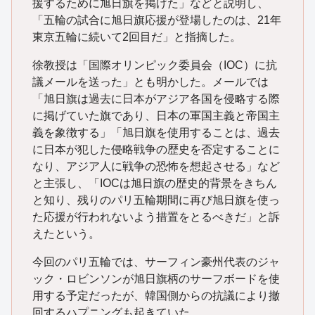
援するために旭日旗を掲げた」などと説明し、
「五輪の試合に旭日旗応援が登場したのは、21年
東京五輪に続いて2回目だ」と指摘した。
徐教授は「国際オリンピック委員会（IOC）に抗
議メールを送った」とも明かした。メールでは
「旭日旗は過去に日本がアジア各国を侵略する際
に掲げていた旗であり、日本の軍国主義と帝国主
義を象徴する」「旭日旗を使用することは、過去
に日本が犯した侵略戦争の歴史を否定することに
なり、アジア人に戦争の恐怖を想起させる」など
と主張し、「IOCは旭日旗の歴史的背景をきちん
と知り、残りのパリ五輪期間に再び旭日旗を使っ
た応援が行われないよう措置をとるべきだ」と訴
えたという。
今回のパリ五輪では、サーフィン豪州代表のジャ
ック・ロビンソンが旭日旗柄のサーフボードを使
用する予定だったが、韓国側からの抗議により撤
回するハプニングも起きていた。