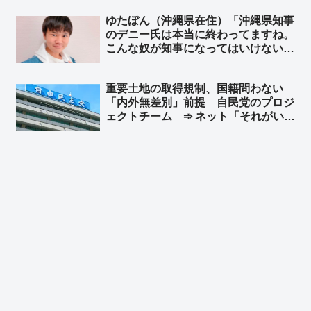
兵器の自国領内への持ち込みを可能に
ゆたぼん（沖縄県在住）「沖縄県知事
する改正法案を可決したことを列挙
のデニー氏は本当に終わってますね。
こんな奴が知事になってはいけない」
➾ ネット「いっつも我々の気持ち代弁
してくれる17才だと？」
重要土地の取得規制、国籍問わない
「内外無差別」前提 自民党のプロジ
ェクトチーム ➾ ネット「それがい
い。外国勢力と結託して日本人名義で
土地を買うことなんか容易に想像でき
る」「党内に外国人限定を求める
声？… どんだけ頭タンポポだよ」