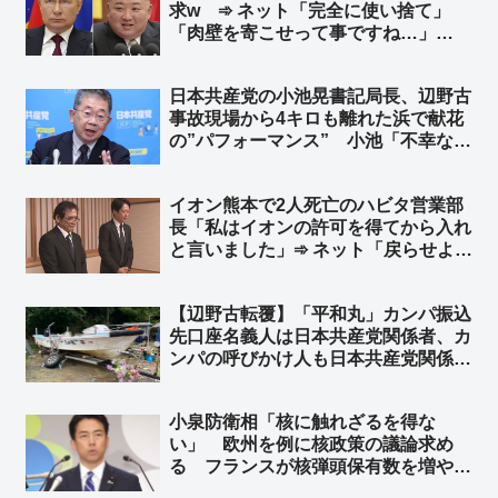
求w ➾ ネット「完全に使い捨て」
バレて文春も松井も逃亡してるのにま
「肉壁を寄こせって事ですね…」
だやるのかよｗ」
「『人命が消耗品』の国はやる事が容
赦ないね💧」
日本共産党の小池晃書記局長、辺野古
事故現場から4キロも離れた浜で献花
の”パフォーマンス” 小池「不幸な事
故の政治利用をやめろ！」➾ ネット
「共産党関係団体が高校生を政治利用
イオン熊本で2人死亡のハビタ営業部
したことで起こった事故だぞ？」「マ
長「私はイオンの許可を得てから入れ
ジで言ってるなら人間じゃねぇ」
と言いました」➾ ネット「戻らせよう
と指示を出した事実は変わらんだろ」
「普通は余震を考えるだろ、戻るよう
【辺野古転覆】「平和丸」カンパ振込
に言う時点で思慮がないのだよ」
先口座名義人は日本共産党関係者、カ
ンパの呼びかけ人も日本共産党関係
者 もちろん「平和丸」船長も日本共
産党関係者 ➾ ネット「マスゴミ『報
小泉防衛相「核に触れざるを得な
道しない自由を発動しまーー
い」 欧州を例に核政策の議論求め
す！！』」
る フランスが核弾頭保有数を増やす
と表明したことや、フィンランドが核