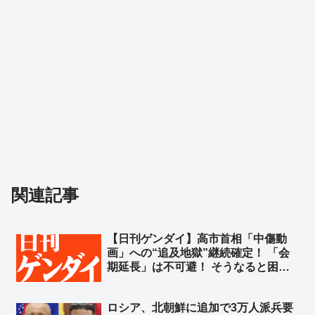
関連記事
【日刊ゲンダイ】高市首相「中傷動
画」への“追及地獄”継続確定！ 「会
期延長」は不可避！ そうなると困る
のは高市首相だ！ 会期延長で中傷動
画の追及を受ける機会が確実に増え
ロシア、北朝鮮に追加で3万人派兵要
る！さあどうする？➾ ネット「捏造が