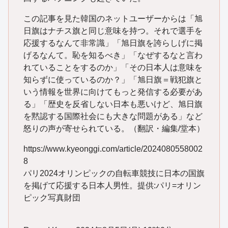
この記事を見た韓国のネットユーザーからは「旭
日旗はナチス旗と同じ意味を持つ。それで選手を
応援するなんて非常識」「旭日旗を誇らしげに掲
げるなんて。恥を知るべき」「なぜするなと言わ
れていることをするのか」「その日本人は意味を
知らずに使っているのか？」「旭日旗＝戦犯旗と
いう情報を世界に向けてもっと発信する必要があ
る」「歴史を反省しない日本も悪いけど、旭日旗
を黙認する国際社会にも大きな問題がある」など
怒りの声が寄せられている。（翻訳・編集/堂本）
https://www.kyeonggi.com/article/2024080558002
8
パリ2024オリンピックの自転車競技に日本の国旗
を掲げて応援する日本人男性。提供:パリ=オリン
ピック写真財団