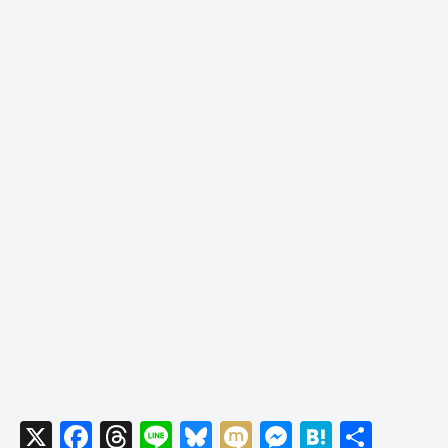
X
F
T
Li
Bl
M
M
H
共