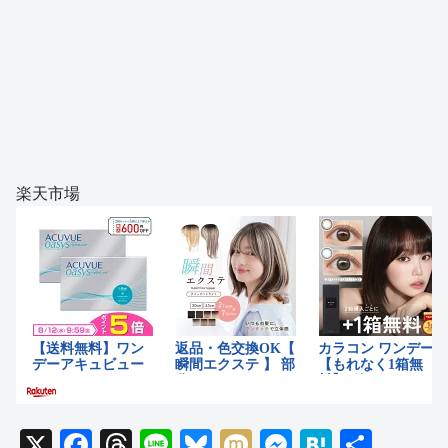
楽天市場
X
F
T
Li
Bl
M
M
H
共