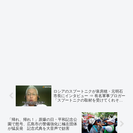
ロシアのスプートニクが泉房穂・元明石
市長にインタビュー ⇒ 有名軍事ブロガー
「スプートニクの取材を受けてくれそう
なおっちょこちょいの著名人が泉房穂く
らいしか居なかっただけ。鳩山由紀夫あ
たりと同じ扱い」⇒ ネットの反応「原口
議員も応じていましたねw」
「帰れ、帰れ！」原爆の日・平和記念公
園で怒号、広島市の警備強化に極左団体
が猛反発 記念式典を大音声で妨害