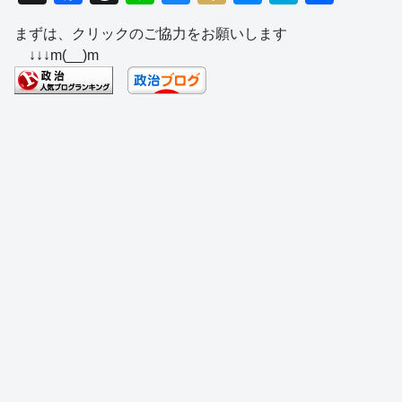
a
hr
n
u
ixi
e
at
有
まずは、クリックのご協力をお願いします
c
e
e
e
ss
e
↓↓↓m(__)m
e
a
sk
e
n
b
d
y
n
a
o
s
g
o
er
k