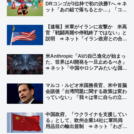
DRコンゴが3位枠で初の決勝Tへ ➾ ネ
ット「あの組で落ちるとか…」「コン
ゴ凄かったおめでとう」
【速報】米軍がイランに攻撃か 米高
官「戦闘再開や停戦終了ではない」と
説明 ➾ ネット「イラン政府との合意
は守られているが、イラン革命防衛隊
は別ということか」
米Anthropic「AIの自己進化が始まっ
た、世界はAI開発を一旦止めるべき」
➾ ネット「中国やロシアみたいな国が
ある限り無理だな」「映画化まったな
し！」
マルコ・ルビオ米国務長官、米中首脳
会談後「台湾問題に関する政策は変わ
っていない」「我々は常に自らの立場
を明確にしている」と発言 台湾外交
部長が米国に謝意 ➾ ネット「日本の
中国政府、「ウクライナを支援してい
マスゴミさんによると、米中会談で日
る」として、欧州企業14社に軍民両
本と台湾は梯子を外された設定なのに
用品目の輸出規制 ➾ ネット「わざわ
ｗ」
ざ日本の味方作ってくれるのかよｗ」