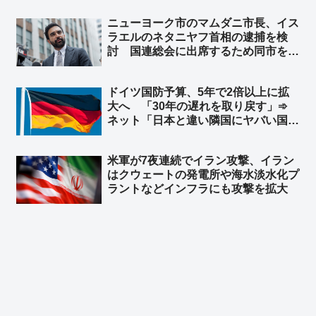
「セルフ包囲網構築しつつあるなｗ」
ニューヨーク市のマムダニ市長、イス
ラエルのネタニヤフ首相の逮捕を検
討 国連総会に出席するため同市を訪
れた時に逮捕 ➾ ネット「で、プーチ
ンにも逮捕状出てるけど、同じ事しな
ドイツ国防予算、5年で2倍以上に拡
いよね？」
大へ 「30年の遅れを取り戻す」➾
ネット「日本と違い隣国にヤバい国が
無くてもこうだからな」
米軍が7夜連続でイラン攻撃、イラン
はクウェートの発電所や‌海水淡水化プ
ラントなどインフラにも攻撃を拡大