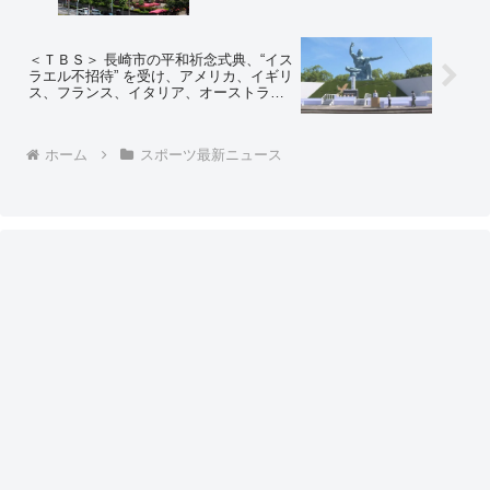
ンプｗｗｗ」
＜ＴＢＳ＞ 長崎市の平和祈念式典、“イス
ラエル不招待” を受け、アメリカ、イギリ
ス、フランス、イタリア、オーストラリ
アの少なくとも５か国の駐日大使が一斉
に欠席する意向 ⇒ ネットの反応「そりゃ
あ長崎市が国際テロ組織“ハマス”支持を表
ホーム
スポーツ最新ニュース
明したのも同然だからな」