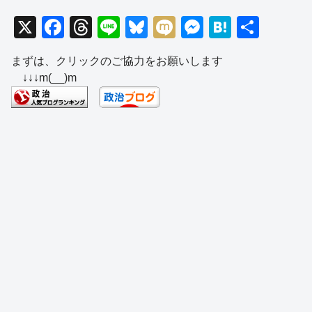
X
F
T
Li
Bl
M
M
H
共
a
hr
n
u
ixi
e
at
有
まずは、クリックのご協力をお願いします
c
e
e
e
ss
e
↓↓↓m(__)m
e
a
sk
e
n
b
d
y
n
a
o
s
g
o
er
k