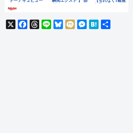
X
F
T
Li
Bl
M
M
H
共
a
hr
n
u
ixi
e
at
有
c
e
e
e
ss
e
e
a
sk
e
n
b
d
y
n
a
o
s
g
o
er
k