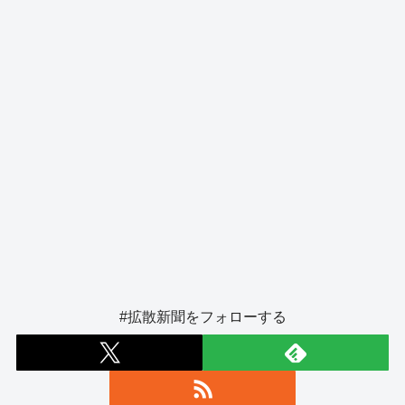
k
#拡散新聞をフォローする