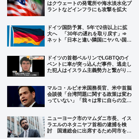
はクウェートの発電所や‌海水淡水化プ
ラントなどインフラにも攻撃を拡大
ドイツ国防予算、5年で2倍以上に拡
大へ 「30年の遅れを取り戻す」➾
ネット「日本と違い隣国にヤバい国が
無くてもこうだからな」
ドイツの首都ベルリンでLGBTQのイ
ベントに車が突っ込んだ事件、逃走し
た犯人はイスラム主義勢力と繋がり
➾ ネット「左翼『差別主義者の右翼に
よる犯行だろ！』→ 『えっ？…イス
マルコ・ルビオ米国務長官、米中首脳
ラム…』→『……』←この展開だろ
会談後「台湾問題に関する政策は変わ
ww」
っていない」「我々は常に自らの立場
を明確にしている」と発言 台湾外交
部長が米国に謝意 ➾ ネット「日本の
ニューヨーク市のマムダニ市長、イス
マスゴミさんによると、米中会談で日
ラエルのネタニヤフ首相の逮捕を検
本と台湾は梯子を外された設定なのに
討 国連総会に出席するため同市を訪
ｗ」
れた時に逮捕 ➾ ネット「で、プーチ