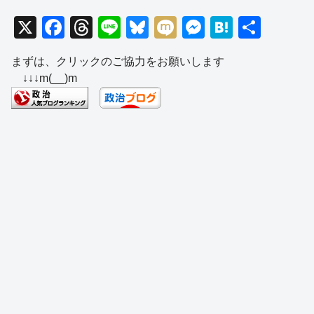
X
F
T
Li
Bl
M
M
H
共
a
hr
n
u
ixi
e
at
有
まずは、クリックのご協力をお願いします
c
e
e
e
ss
e
↓↓↓m(__)m
e
a
sk
e
n
b
d
y
n
a
o
s
g
o
er
k