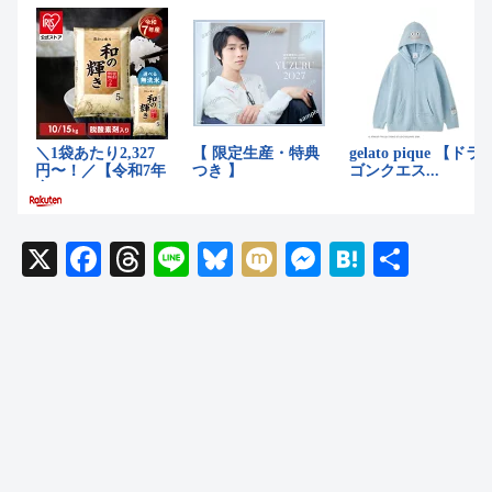
X
F
T
Li
Bl
M
M
H
共
a
hr
n
u
ixi
e
at
有
c
e
e
e
ss
e
e
a
sk
e
n
b
d
y
n
a
o
s
g
o
er