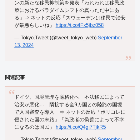
ンの新たな移民抑制策を発表「われわれは移民政
策におけるパラダイムシフトの真っただ中にあ
る」⇒ ネットの反応「スウェーデンは移民で治安
が最悪らしいね」
https://t.co/lFx5jbz058
— Tokyo.Tweet (@tweet_tokyo_web)
September
13, 2024
関連記事
ドイツ、国境管理を厳格化へ 不法移民によって
治安が悪化… 隣接する全9カ国との陸路の国境
で入国審査を導入 ⇒ ネットの反応「ポリコレに
侵された国の末路」「為政者の偽善によって不幸
になるのは国民」
https://t.co/Q4gi7TjkR5
— Tokyo.Tweet (@tweet_tokyo_web)
September