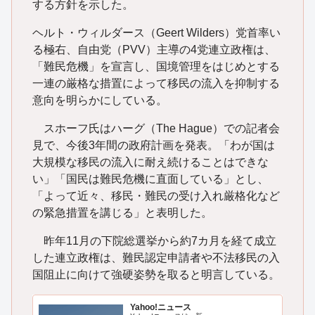
する方針を示した。
ヘルト・ウィルダース（Geert Wilders）党首率い
る極右、自由党（PVV）主導の4党連立政権は、
「難民危機」を宣言し、国境管理をはじめとする
一連の厳格な措置によって移民の流入を抑制する
意向を明らかにしている。
スホーフ氏はハーグ（The Hague）での記者会
見で、今後3年間の政府計画を発表。「わが国は
大規模な移民の流入に耐え続けることはできな
い」「国民は難民危機に直面している」とし、
「よって近々、移民・難民の受け入れ厳格化など
の緊急措置を講じる」と表明した。
昨年11月の下院総選挙から約7カ月を経て成立
した連立政権は、難民認定申請者や不法移民の入
国阻止に向けて強硬姿勢を取ると明言している。
Yahoo!ニュース