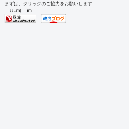
まずは、クリックのご協力をお願いします
c
e
e
e
ss
e
↓↓↓m(__)m
e
a
sk
e
n
b
d
y
n
a
o
s
g
o
er
k