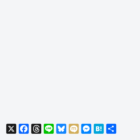
X
F
T
Li
Bl
M
M
H
共
a
hr
n
u
ixi
e
at
有