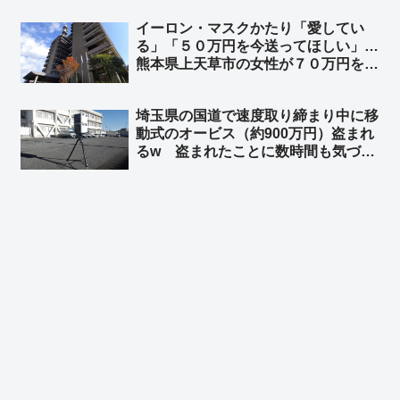
だけ穴があるシステムだったんだよ
イーロン・マスクかたり「愛してい
ｗ」「DAZNの年間契約者を解約させ
る」「５０万円を今送ってほしい」…
たら英雄だったかも」
熊本県上天草市の女性が７０万円を送
金
埼玉県の国道で速度取り締まり中に移
動式のオービス（約900万円）盗まれ
るw 盗まれたことに数時間も気づか
ずw ➾ ネット「埼玉県と埼玉県警なら
驚かない」「室外機、給湯器が盗まれ
ないよう注意呼びかけの埼玉県警がこ
れw」