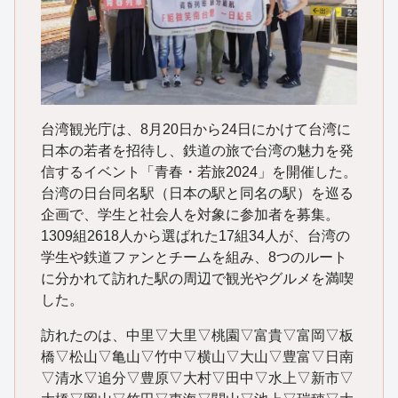
台湾観光庁は、8月20日から24日にかけて台湾に
日本の若者を招待し、鉄道の旅で台湾の魅力を発
信するイベント「青春・若旅2024」を開催した。
台湾の日台同名駅（日本の駅と同名の駅）を巡る
企画で、学生と社会人を対象に参加者を募集。
1309組2618人から選ばれた17組34人が、台湾の
学生や鉄道ファンとチームを組み、8つのルート
に分かれて訪れた駅の周辺で観光やグルメを満喫
した。
訪れたのは、中里▽大里▽桃園▽富貴▽富岡▽板
橋▽松山▽亀山▽竹中▽横山▽大山▽豊富▽日南
▽清水▽追分▽豊原▽大村▽田中▽水上▽新市▽