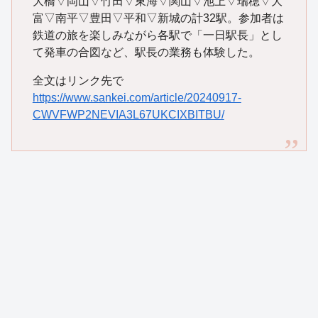
大橋▽岡山▽竹田▽東海▽関山▽池上▽瑞穂▽大
富▽南平▽豊田▽平和▽新城の計32駅。参加者は
鉄道の旅を楽しみながら各駅で「一日駅長」とし
て発車の合図など、駅長の業務も体験した。
全文はリンク先で
https://www.sankei.com/article/20240917-
CWVFWP2NEVIA3L67UKCIXBITBU/