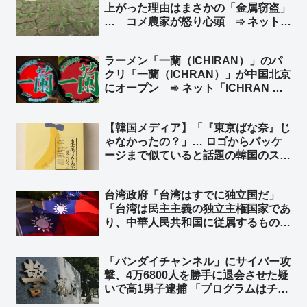
上がった理由はまさかの「金属窃盗」
… コメ農家が怒り心頭 ➾ ネット
「日本政府、日本国民はいつまで我慢
すればいいのかね」
ラーメン「一蘭（ICHIRAN）」のパ
クリ「一蘭（ICHRAN）」が中国北京
にオープン ➾ ネット「ICHRAN ｗ
ｗｗｗｗｗ」「一蘭去ってまた一蘭」
【韓国メディア】「『東京ばな奈』じ
ゃなかったの？」… ロゴからパッケ
ージまで似ていると話題の韓国のスイ
ーツブランド「東京ベリー」➾ ネット
「似ているとかそういう次元じゃねー
台湾政府「台湾はすでに独立国だ」
だろｗｗ」「東京ばな奈は韓国起源く
「台湾は民主主義の独立主権国家であ
るなｗｗ」
り、中華人民共和国に従属するもので
はない」と声明 トランプ米大統領が
台湾に対し正式な独立宣言をしないよ
「バンダイチャンネル」にサイバー攻
う警告したことを受け ➾ ネット「知
撃、4万6800人を勝手に退会させた疑
ってる」「台湾加油」
いで高1男子逮捕 「プログラムはチャ
ットGPTに聞いた」➾ ネット「どん