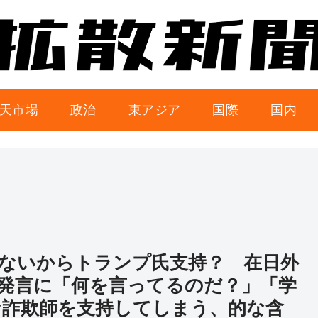
天市場
政治
東アジア
国際
国内
ないからトランプ氏支持？ 在日外
発言に「何を言ってるのだ？」「学
詐欺師を支持してしまう、的な含