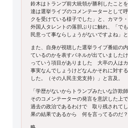
鈴木はトランプ前大統領が勝利したこと
達は選挙ライブのコメンテーターとして
クを受けている様子でした」と、カマラ
外国人タレントの落胆ぶりに触れ、「で
民意って事ならしょうがないですよね」
また、自身が視聴した選挙ライブ番組の
ているのかを表すパネルが出ていました
っていう項目がありました 大卒の人は
事実なんでしょうけどなんかそれに対す
した。（その人民主党支持）」と言及。
「学歴がないからトランプみたいな詐欺
そのコメンテーターの発言を意訳した上
過去の政治であるわけで 取り残されて
果の結果であるから 何を言ってるのだ
略