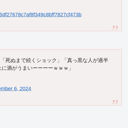
9a5df27678c7af8f349c8bff7827cf473b
肉「死ぬまで続くショック」「真っ黒な人が過半
上に酒がうまいーーーーｗｗｗ」
mber 6, 2024