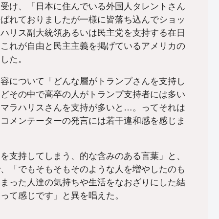
を受け、「日本に住んでいる外国人タレントさん
呼ばれておりましたが一様に皆落ち込んでショッ
・ハリス副大統領あるいは民主党を支持する在日
もこれが自由と民主主義を掲げているアメリカの
とした。
内容について「どんな層がトランプさんを支持し
けどその中で高卒の人がトランプ支持者には多い
カマラハリスさんを支持が多いと…。ってそれは
るコメンテーターの発言には若干違和感を感じま
師を支持してしまう、的な含みのある言葉」と、
で、「でもそもそもそのような人を増やしたのも
しまった人達の気持ちや生活をなおざりにした結
？って感じです」と異を唱えた。