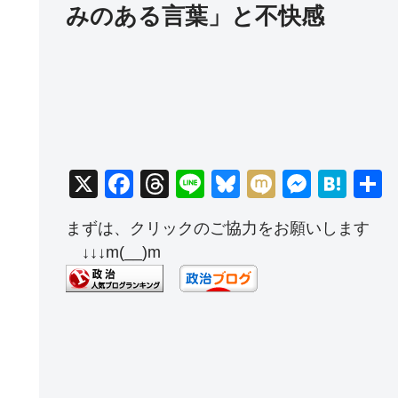
みのある言葉」と不快感
X
F
T
Li
Bl
M
M
H
a
hr
n
u
ixi
e
at
まずは、クリックのご協力をお願いします
c
e
e
e
ss
e
↓↓↓m(__)m
e
a
sk
e
n
b
d
y
n
a
o
s
g
o
er
k