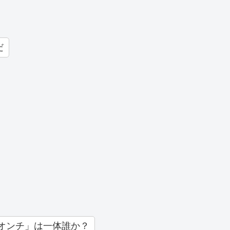
だ
オンチ」は一体誰か？