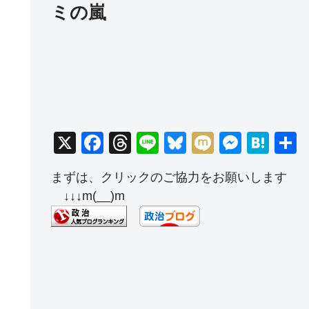
ミの嵐
X
F
T
Li
Bl
M
M
H
a
hr
n
u
ixi
e
at
まずは、クリックのご協力をお願いします
c
e
e
e
ss
e
↓↓↓m(__)m
e
a
sk
e
n
b
d
y
n
a
o
s
g
o
er
k