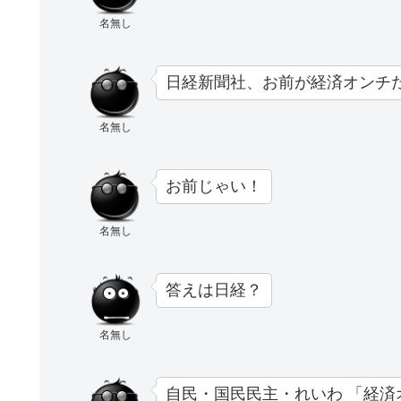
名無し
日経新聞社、お前が経済オンチ
名無し
お前じゃい！
名無し
答えは日経？
名無し
自民・国民民主・れいわ 「経済