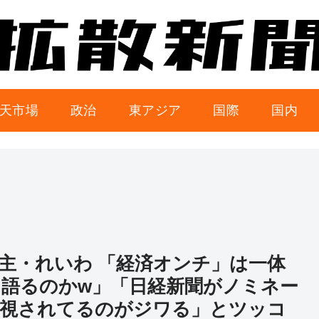
天市場
政治
東アジア
国際
国内
民主・れいわ 「経済オンチ」は一体
を語るのかw」「日経新聞がノミネー
無視されてるのがジワる」とツッコ