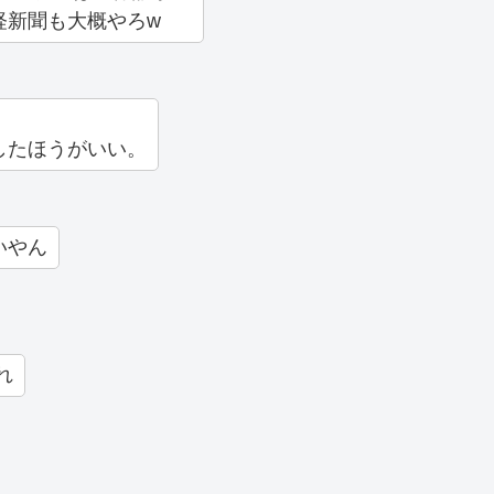
経新聞も大概やろw
したほうがいい。
いやん
れ