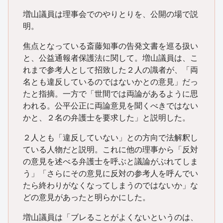
増山議員は理事会でのやりとりを、公開の場で説
明。
焦点となっている斎藤知事の告発文書を巡る扱い
と、公益通報者保護法に関して。増山議員は、こ
れまで参考人として招致した２人の識者が、「両
名とも違反しているのではないかとの意見」だっ
たと指摘。一方で「世間では両論があるように思
われる。公平公正に両論意見を聞くべきではない
かと、２名の弁護士を要求した」と説明した。
２人とも「違反していない」との方向で法解釈し
ている人物だと説明。これに他の理事から「反対
の意見を述べる弁護士を呼ぶと議論がぶれてしま
う」「さらにその意見に反対の参考人を呼んでい
たら終わりがなくなってしまうのではないか」な
どの意見があったと明らかにした。
増山議員は「ブレることがよくないというのは、