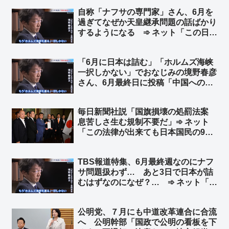
自称「ナフサの専門家」さん、6月を
過ぎてなぜか天皇継承問題の話ばかり
するようになる ➾ ネット「この日も
近いw → 報道特集『皇室問題を専門
とする境野氏に伺いました』」「現実
「6月に日本は詰む」「ホルムズ海峡
逃避やろ」
一択しかない」でおなじみの境野春彦
さん、6月最終日に投稿「中国への抗
議じゃなくて謝罪が先かと」➾ ネット
「左翼脳では撤回から謝罪になっとる
毎日新聞社説「国旗損壊の処罰法案
w」「こういう人だからTBSに重宝さ
息苦しさ生む規制不要だ」➾ ネット
れたんだろうね」
「この法律が出来ても日本国民の99%
は息苦しくないと思うぞ？ｗ」「息苦
しいなら求心を飲みなさい」
TBS報道特集、6月最終週なのにナフ
サ問題扱わず… あと3日で日本が詰
むはずなのになぜ？… ➾ ネット「こ
れじゃカルビーがバカみたいじゃんｗ
ｗｗ」
公明党、７月にも中道改革連合に合流
へ 公明幹部「国政で公明の看板を下