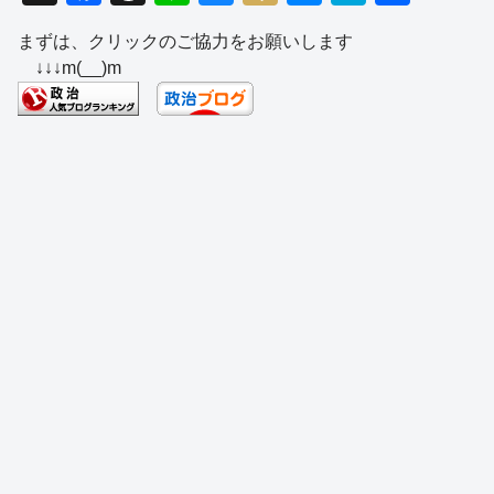
a
hr
n
u
ixi
e
at
有
まずは、クリックのご協力をお願いします
c
e
e
e
ss
e
↓↓↓m(__)m
e
a
sk
e
n
b
d
y
n
a
o
s
g
o
er
k