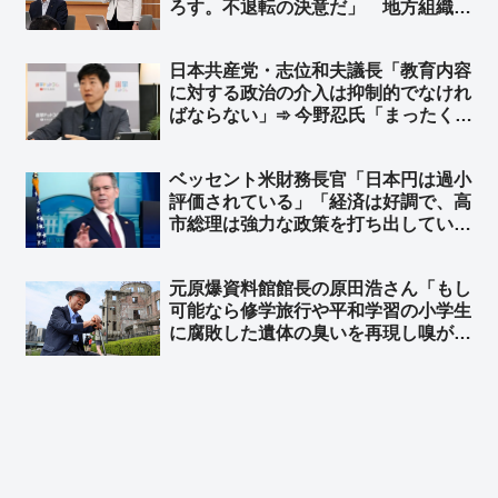
ろす。不退転の決意だ」 地方組織も
視野 ➾ ネット「公明も、というより
創価議員は党名をロンダリングしない
日本共産党・志位和夫議長「教育内容
とジリ貧になるから必死になるわな」
に対する政治の介入は抑制的でなけれ
ばならない」➾ 今野忍氏「まったく、
見事なくらいロジックが逆でしょ」
「平和丸の船長は共産党の公認候補で
ベッセント米財務長官「日本円は過小
す。教育現場に政治、特定思想、政党
評価されている」「経済は好調で、高
が介入していたのです」
市総理は強力な政策を打ち出してい
る」FOXのインタビューで ➾ ネッ
ト「”逆”口先介入ｗｗ」
元原爆資料館館長の原田浩さん「もし
可能なら修学旅行や平和学習の小学生
に腐敗した遺体の臭いを再現し嗅がせ
たい」➾ ネット「これが左翼が言う
『平和教育』、世間一般ではそれを
『虐待』と言う」「こんなこと言い始
めたら最後は核爆発を体験するしかな
くなる」