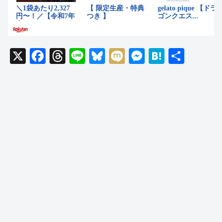
X
F
T
Li
Bl
M
M
H
共
a
hr
n
u
ixi
e
at
有
c
e
e
e
ss
e
e
a
sk
e
n
b
d
y
n
a
o
s
g
o
er
k