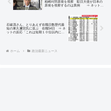
柏崎刈羽原発を視察 駐日大使が日本の
原発を視察するのは異例 ⇒ ネットの
反応「こいつの心根には、下等の黄色い
サルを啓蒙してやる的な態度が垣間見れ
る」
石破茂さん、とりあえず在職日数歴代最
短の東久邇宮氏に並ぶ 在職54日 ⇒ ネ
ットの反応「これは短期１０位以内に入
るよう応援するしかないな」
ホーム
政治最新ニュース