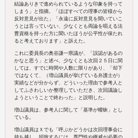
結論ありきで進められているような印象を持って
しまう」と指摘。「ほぼすべての理事の皆様から
反対意見が出た」「永遠に反対意見を聞いていこ
うとは言っていない、少なくとも両論を唱える法
曹資格を持った方に聞いたほうが公平性が保たれ
ると考えております」と訴えた。
これに委員長の奥谷謙一県議が、「誤認があるの
かなと思う」と述べ、少なくとも次回２５日に関
しては、すでに時間や人数に限りがあり、「却下
ではなくて、（増山議員が挙げている弁護士が）
実績などが分からず、どういった理由で参考人と
してふさわしいか整理していただき、次回議論し
ようということで終わった」と説明した。
増山議員は、参考人に関して「基準が曖昧」とし
ている。
増山議員はＸでも「呼ぶかどうかは次回理事会に
持ち越し。招致するには、専門性や権威が必要の