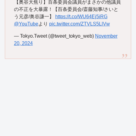
【奥谷大焦り】百条委員会議員がまさかの他議員
の不正を大暴露！【百条委員会/斎藤知事/さいと
う元彦/奥谷謙一】
https://t.co/WU64Ej5iRG
@YouTube
より
pic.twitter.com/ZTVLS5LlVw
— Tokyo.Tweet (@tweet_tokyo_web)
November
20, 2024