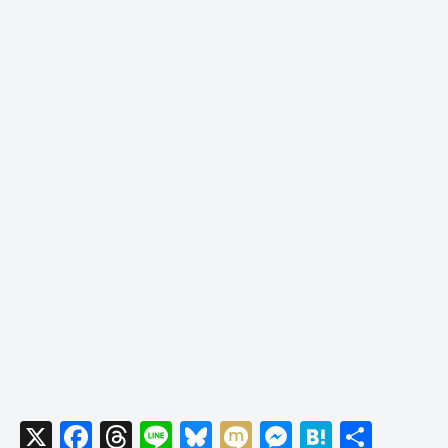
X
F
T
Li
Bl
M
M
H
共