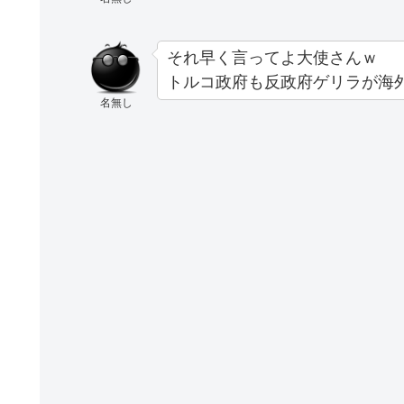
それ早く言ってよ大使さんｗ
トルコ政府も反政府ゲリラが海
名無し