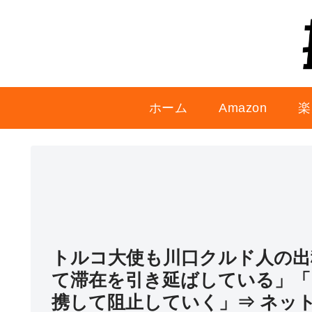
ホーム
Amazon
楽
トルコ大使も川口クルド人の出
て滞在を引き延ばしている」「
携して阻止していく」⇒ ネッ