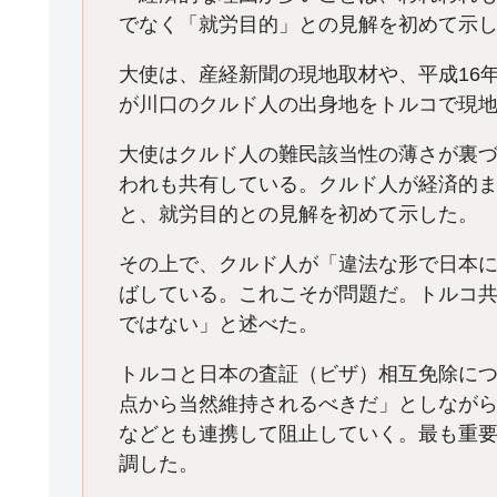
でなく「就労目的」との見解を初めて示
大使は、産経新聞の現地取材や、平成16
が川口のクルド人の出身地をトルコで現
大使はクルド人の難民該当性の薄さが裏
われも共有している。クルド人が経済的
と、就労目的との見解を初めて示した。
その上で、クルド人が「違法な形で日本
ばしている。これこそが問題だ。トルコ
ではない」と述べた。
トルコと日本の査証（ビザ）相互免除に
点から当然維持されるべきだ」としなが
などとも連携して阻止していく。最も重
調した。