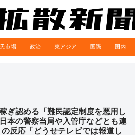
天市場
政治
東アジア
国際
国内
稼ぎ認める「難民認定制度を悪用し
日本の警察当局や入管庁などとも連
トの反応「どうせテレビでは報道し