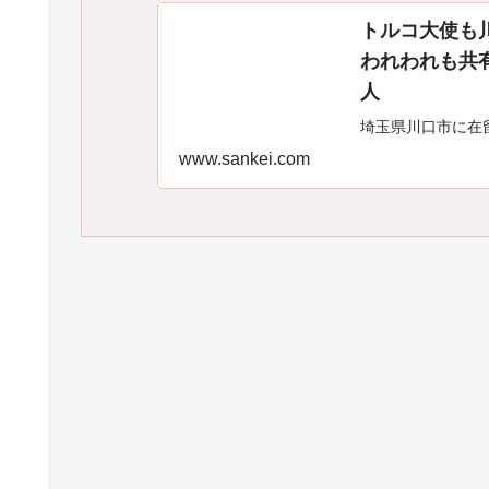
トルコ大使も
われわれも共
人
埼玉県川口市に在
www.sankei.com