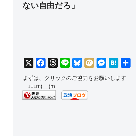
ない自由だろ」
X
F
T
Li
Bl
M
M
H
a
hr
n
u
ixi
e
at
まずは、クリックのご協力をお願いします
c
e
e
e
ss
e
↓↓↓m(__)m
e
a
sk
e
n
b
d
y
n
a
o
s
g
o
er
k