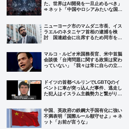
た、世界はAI開発を一旦止めるべき」
➾ ネット「中国やロシアみたいな国が
ある限り無理だな」「映画化まったな
し！」
ニューヨーク市のマムダニ市長、イス
ラエルのネタニヤフ首相の逮捕を検
討 国連総会に出席するため同市を訪
れた時に逮捕 ➾ ネット「で、プーチ
ンにも逮捕状出てるけど、同じ事しな
マルコ・ルビオ米国務長官、米中首脳
いよね？」
会談後「台湾問題に関する政策は変わ
っていない」「我々は常に自らの立場
を明確にしている」と発言 台湾外交
部長が米国に謝意 ➾ ネット「日本の
ドイツの首都ベルリンでLGBTQのイ
マスゴミさんによると、米中会談で日
ベントに車が突っ込んだ事件、逃走し
本と台湾は梯子を外された設定なのに
た犯人はイスラム主義勢力と繋がり
ｗ」
➾ ネット「左翼『差別主義者の右翼に
よる犯行だろ！』→ 『えっ？…イス
中国、英政府の鉄鋼大手国有化に強い
ラム…』→『……』←この展開だろ
不満表明「国際ルール順守せよ」➾ ネ
ww」
ット「お前が言うな」