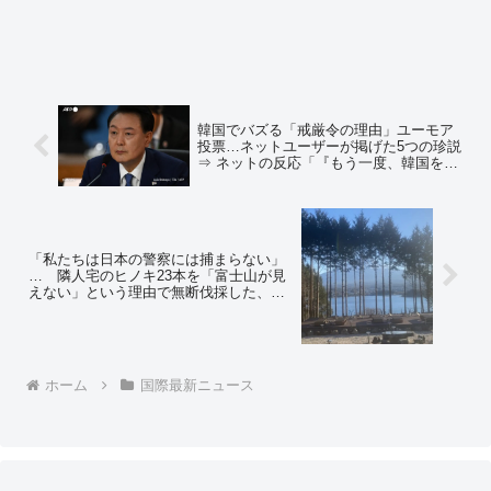
韓国でバズる「戒厳令の理由」ユーモア
投票…ネットユーザーが掲げた5つの珍説
⇒ ネットの反応「『もう一度、韓国を信
じる』と言った、お花畑の日韓議員連盟
の武田良太は落選しちゃったね～ｗｗ い
かがお過ごしですか？ｗｗ」
「私たちは日本の警察には捕まらない」
… 隣人宅のヒノキ23本を「富士山が見
えない」という理由で無断伐採した、河
口湖畔にある中国資本のホテルの実行犯
が逮捕、実刑判決も… 中国人経営者は
「国外逃亡」
ホーム
国際最新ニュース