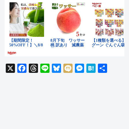
X
F
T
Li
Bl
M
M
H
共
a
hr
n
u
ixi
e
at
有
c
e
e
e
ss
e
e
a
sk
e
n
b
d
y
n
a
o
s
g
o
er