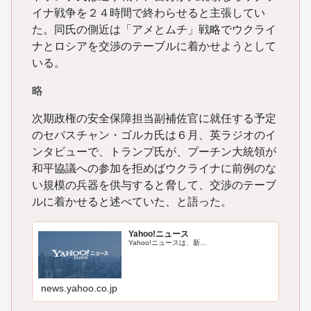
イナ戦争を２４時間で終わらせると主張してい
た。同氏の側近は「アメとムチ」戦略でウクライ
ナとロシアを交渉のテーブルに着かせようとして
いる。
略
次期政権の安全保障担当副補佐官に就任する予定
のセバスチャン・ゴルカ氏は６月、英ラジオのイ
ンタビューで、トランプ氏が、プーチン大統領が
和平協議への参加を拒めばウクライナに前例のな
い規模の兵器を供与すると脅して、交渉のテーブ
ルに着かせると述べていた、と語った。
Yahoo!ニュース
Yahoo!ニュースは、新…
news.yahoo.co.jp