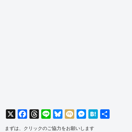
X
F
T
Li
Bl
M
M
H
共
a
hr
n
u
ixi
e
at
有
まずは、クリックのご協力をお願いします