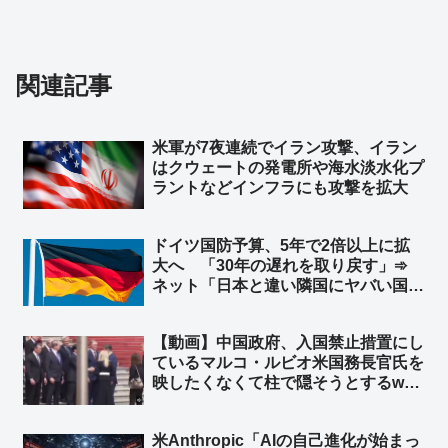
関連記事
米軍が7夜連続でイラン攻撃、イラン
はクウェートの発電所や‌海水淡水化プ
ラントなどインフラにも攻撃を拡大
ドイツ国防予算、5年で2倍以上に拡
大へ 「30年の遅れを取り戻す」➾
ネット「日本と違い隣国にヤバい国が
無くてもこうだからな」
【動画】中国政府、入国禁止措置にし
ているマルコ・ルビオ米国務長官氏を
映したくなくて柱で隠そうとするw
柱も合成の可能性w ➾ ネット「ルビオ
だけ会食時におかず一品減らされそう
米Anthropic「AIの自己進化が始まっ
w」