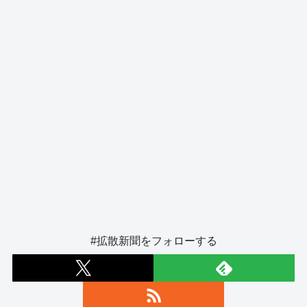
k
#拡散新聞をフォローする