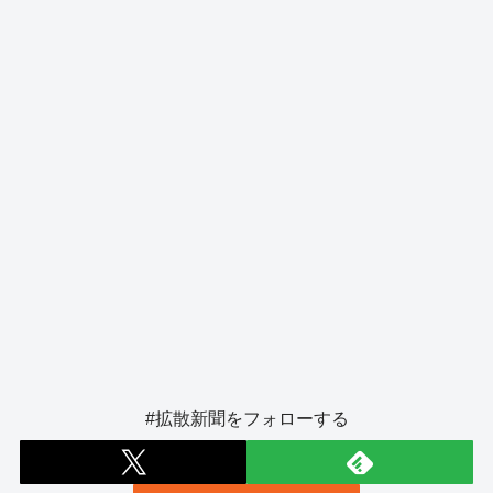
o
er
k
#拡散新聞をフォローする