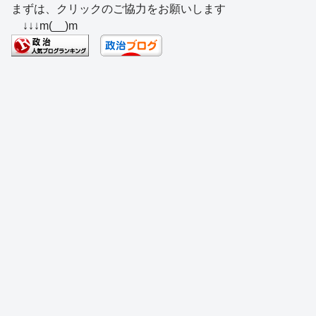
まずは、クリックのご協力をお願いします
c
e
e
e
ss
e
↓↓↓m(__)m
e
a
sk
e
n
b
d
y
n
a
o
s
g
o
er
k