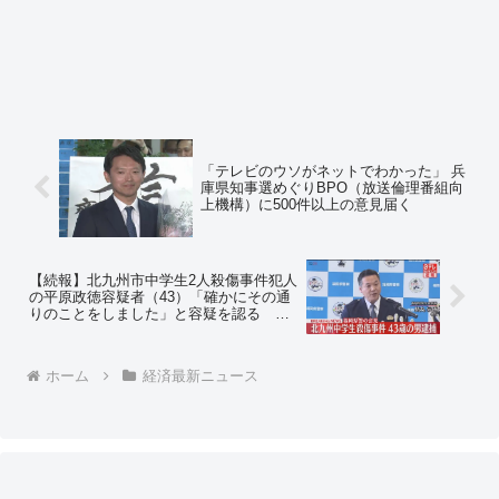
「テレビのウソがネットでわかった」 兵
庫県知事選めぐりBPO（放送倫理番組向
上機構）に500件以上の意見届く
【続報】北九州市中学生2人殺傷事件犯人
の平原政徳容疑者（43）「確かにその通
りのことをしました」と容疑を認る 近
くの住民「普段から奇声をあげるなどし
て、警察がかけつけることもあった」
ホーム
経済最新ニュース