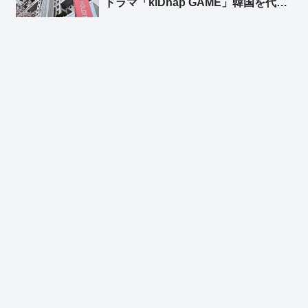
ドラマ「kiDnap GAME」韓国を代表
する人気俳優イ・ジュンギや台湾の人
気女優アリス・クー、香港からは人気
ボーイズグループ起用 ➾ ネット「フ
ジの凋落を象徴するようなキャスト
w」