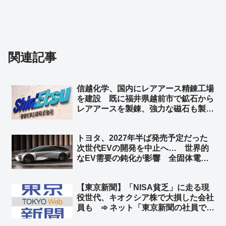
関連記事
信越化学、国内にレアアース精錬工場
を建設 既に福井県越前市で鉱石から
レアアースを製錬、強力な磁石も製
造 中国への依存を減らし、国内の供
給体制を強化 ➾ ネット「素晴らしい
トヨタ、2027年半ば発売予定だった
ね」
次世代EVの開発を中止へ… 世界的
なEV需要の鈍化が影響 全固体電池
など先端技術の開発は継続 ➾ ネット
「このデザインでハイブリッド車を生
【東京新聞】「NISA貧乏」に走る現
産すればバカ売れ間違いなし」
役世代、キオクシア株で大損した会社
員も ➾ ネット「東京新聞の社員で損
した奴がいるんだろうなww」「じゃ