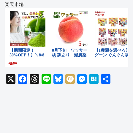
楽天市場
X
F
T
Li
Bl
M
M
H
共
a
hr
n
u
ixi
e
at
有
c
e
e
e
ss
e
e
a
sk
e
n
b
d
y
n
a
o
s
g