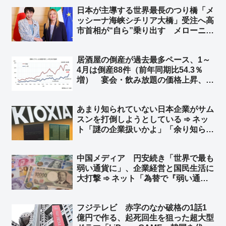
あ今こそキオクシア買い時だろ」
日本が主導する世界最長のつり橋「メ
ッシーナ海峡シチリア大橋」受注へ高
市首相が“自ら”乗り出す メローニ首
相に高市首相「両国の経済協力を象徴
するランドマークとなることを願う」
居酒屋の倒産が過去最多ペース、1～
総延長は3,666メートル 総工費135
4月は倒産88件（前年同期比54.3％
億ユーロ（約2兆5,100億円）
増） 宴会・飲み放題の価格上昇、客
離れ誘発も ➾ ネット「4か月で全国
で88件って… 少なくね？」「居酒
あまり知られていない日本企業がサム
屋乱立しすぎ マズい居酒屋チェーン
スンを打倒しようとしている ➾ ネッ
多すぎ」
ト「謎の企業扱いかよ」「余り知らな
い？ キオクシア＝東芝の半導体部門
からだぜ？」
中国メディア 円安続き「世界で最も
弱い通貨に」、企業経営と国民生活に
大打撃 ➾ ネット「為替で『弱い通
貨』と言ってる時点でバカ」「言って
ることが日本の左翼と同じだなw 要す
フジテレビ 赤字のなか破格の1話1
るに経済オンチ」
億円で作る、起死回生を狙った超大型