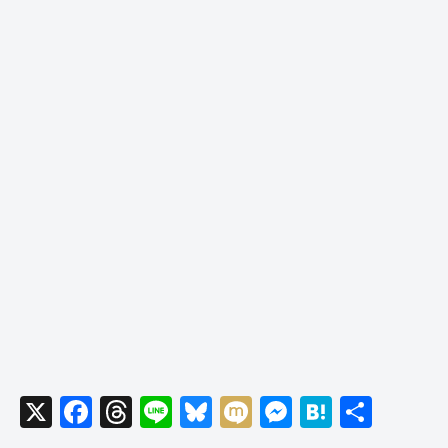
X
F
T
Li
Bl
M
M
H
共
a
hr
n
u
ixi
e
at
有