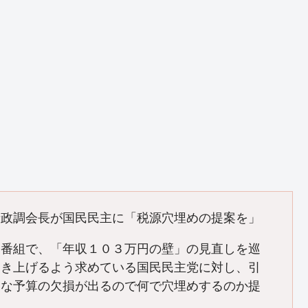
寺政調会長が国民民主に「税源穴埋めの提案を」
Ｋ番組で、「年収１０３万円の壁」の見直しを巡
引き上げるよう求めている国民民主党に対し、引
きな予算の欠損が出るので何で穴埋めするのか提