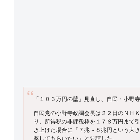
「１０３万円の壁」見直し、自民・小野
自民党の小野寺政調会長は２２日のＮＨ
り、所得税の非課税枠を１７８万円まで
き上げた場合に「７兆～８兆円という大
案してもらいたい」と要請した。