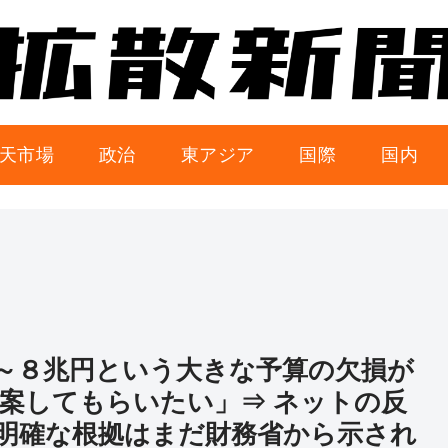
天市場
政治
東アジア
国際
国内
～８兆円という大きな予算の欠損が
案してもらいたい」⇒ ネットの反
明確な根拠はまだ財務省から示され