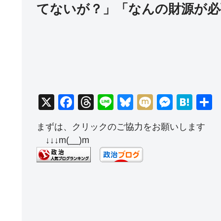
てないが？」「なんの財源が必
X
F
T
Li
Bl
M
M
H
a
hr
n
u
ixi
e
at
まずは、クリックのご協力をお願いします
c
e
e
e
ss
e
↓↓↓m(__)m
e
a
sk
e
n
b
d
y
n
a
o
s
g
o
er
k