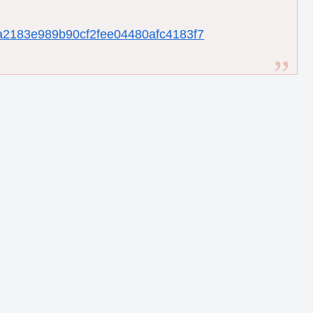
5a4a2183e989b90cf2fee04480afc4183f7