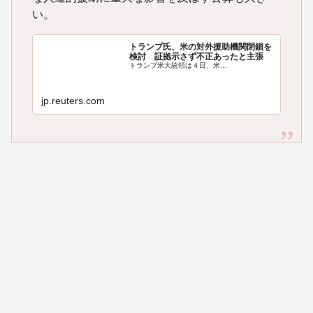
い。
トランプ氏、米の対外援助機関閉鎖を
検討 証拠示さず不正あったと主張
トランプ米大統領は４日、米…
jp.reuters.com