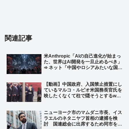
関連記事
米Anthropic「AIの自己進化が始まっ
た、世界はAI開発を一旦止めるべき」
➾ ネット「中国やロシアみたいな国が
ある限り無理だな」「映画化まったな
し！」
【動画】中国政府、入国禁止措置にし
ているマルコ・ルビオ米国務長官氏を
映したくなくて柱で隠そうとするw
柱も合成の可能性w ➾ ネット「ルビオ
だけ会食時におかず一品減らされそう
ニューヨーク市のマムダニ市長、イス
w」
ラエルのネタニヤフ首相の逮捕を検
討 国連総会に出席するため同市を訪