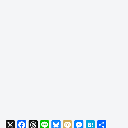
X
F
T
Li
Bl
M
M
H
共