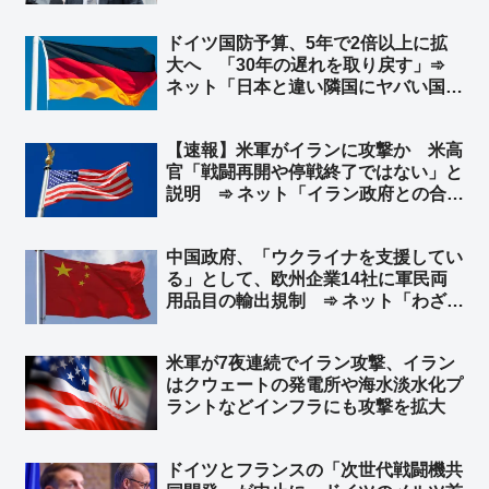
れた時に逮捕 ➾ ネット「で、プーチ
ンにも逮捕状出てるけど、同じ事しな
ドイツ国防予算、5年で2倍以上に拡
いよね？」
大へ 「30年の遅れを取り戻す」➾
ネット「日本と違い隣国にヤバい国が
無くてもこうだからな」
【速報】米軍がイランに攻撃か 米高
官「戦闘再開や停戦終了ではない」と
説明 ➾ ネット「イラン政府との合意
は守られているが、イラン革命防衛隊
は別ということか」
中国政府、「ウクライナを支援してい
る」として、欧州企業14社に軍民両
用品目の輸出規制 ➾ ネット「わざわ
ざ日本の味方作ってくれるのかよｗ」
「セルフ包囲網構築しつつあるなｗ」
米軍が7夜連続でイラン攻撃、イラン
はクウェートの発電所や‌海水淡水化プ
ラントなどインフラにも攻撃を拡大
ドイツとフランスの「次世代戦闘機共