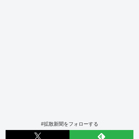
o
er
k
#拡散新聞をフォローする