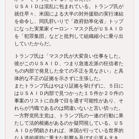
ＵＳＡＩＤは混乱に包まれている。トランプ氏が
就任早々、米国による大半の対外援助の実行凍結
を命令し、同氏肝いりで「政府効率化省」トップ
になった実業家イーロン・マスク氏がＵＳＡＩＤ
を「犯罪集団」などと批判して組織縮小に乗り出
していたからだ。
トランプ氏は「マスク氏が大変良い仕事をした。
彼がこのＵＳＡＩＤ、つまり急進左派の狂信者た
ちの内部で発見した全ての不正を見なさい」と具
体的な不正の証拠を示さずに主張した。
またトランプ氏はやはり証拠を挙げずに、５日に
はＵＳＡＩＤ内部で見つかった１５件か２０件の
事案のリストに自身で目を通す可能性があり、そ
れらが汚職であるのは間違いないと言い切った。
一方野党民主党は、トランプ氏の一連の行動に果
たして法的根拠があるのか疑問視している。ＵＳ
ＡＩＤが閉鎖されれば、米国が行っている世界的
な人道的援助に重大な影響を及ぼす公算も大き