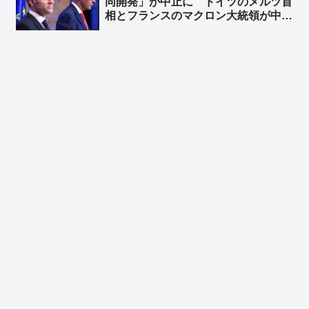
同開発」が中止に ドイツのメルツ首
相とフランスのマクロン大統領が中止
することで合意 ➾ ネット「で、ドイ
ツが日英伊の次世代戦闘機開発に相乗
りという流れ？」