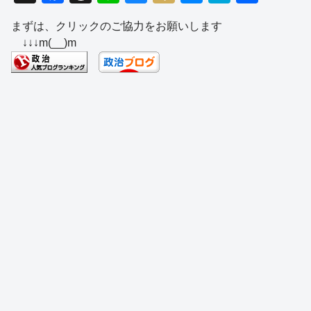
a
hr
n
u
ixi
e
at
有
まずは、クリックのご協力をお願いします
c
e
e
e
ss
e
↓↓↓m(__)m
e
a
sk
e
n
b
d
y
n
a
o
s
g
o
er
k