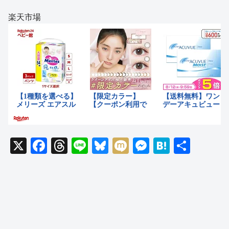
楽天市場
X
F
T
Li
Bl
M
M
H
共
a
hr
n
u
ixi
e
at
有
c
e
e
e
ss
e
e
a
sk
e
n
b
d
y
n
a
o
s
g