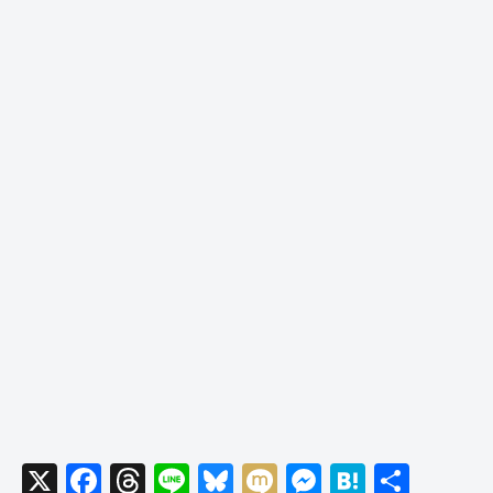
X
F
T
Li
Bl
M
M
H
共