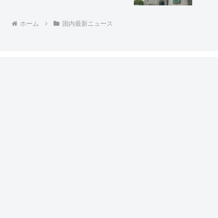
『政府の借金』と変えてきたなｗ」「政
府の資産も記事にしろよ？」「国民の借
金とかいう嘘はもうやめたのかｗ」
ホーム
国内最新ニュース