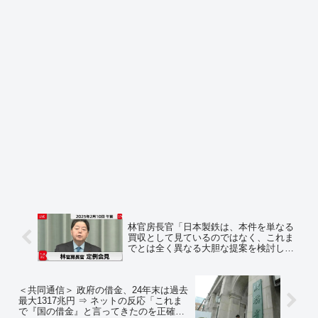
林官房長官「日本製鉄は、本件を単なる
買収として見ているのではなく、これま
でとは全く異なる大胆な提案を検討して
いると承知している」⇒ ネットの反応
「なにこの匂わせ」「アメリカに合弁会
社設立か？ その下にUSSを入れる？」
＜共同通信＞ 政府の借金、24年末は過去
最大1317兆円 ⇒ ネットの反応「これま
で『国の借金』と言ってきたのを正確に