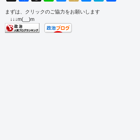
a
hr
n
u
ixi
e
at
有
まずは、クリックのご協力をお願いします
c
e
e
e
ss
e
↓↓↓m(__)m
e
a
sk
e
n
b
d
y
n
a
o
s
g
o
er
k