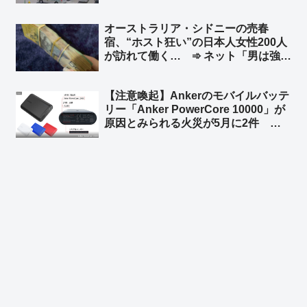
船長、生徒らの安否確認せず ➾ ネッ
ト「新しい情報出れば出るほど、『平
オーストラリア・シドニーの売春
和』だの『人権』だの言ってる連中こ
宿、“ホスト狂い”の日本人女性200人
そ命を粗末に扱うのが良くわかる」
が訪れて働く… ➾ ネット「男は強
盗、女は立ちんぼ… これって典型的
な後進国の姿だよね？」
【注意喚起】Ankerのモバイルバッテ
リー「Anker PowerCore 10000」が
原因とみられる火災が5月に2件 消
費者庁が注意を呼びかけ ➾ ネット
「やっぱり中国製のバッテリーはあか
んな」「Amazonのベストセラーだっ
たから相当買ってる人多いと思う」