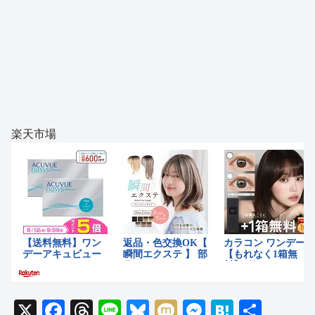
楽天市場
X
F
T
Li
Bl
M
M
H
共