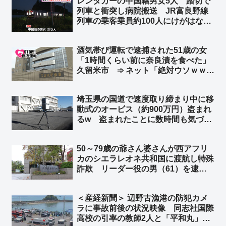
レンタカーの中国籍男女5人 踏切で
列車と衝突し病院搬送 JR富良野線
列車の乗客乗員約100人にけがはな
し 北海道上富良野町 ➾ ネット「こ
れは退院後、本国へトンズラですね」
酒気帯び運転で逮捕された51歳の女
「1時間くらい前に奈良漬を食べた」
久留米市 ➾ ネット「絶対ウソｗｗｗ
ｗｗ」「古典的な言い訳ｗｗｗ」
埼玉県の国道で速度取り締まり中に移
動式のオービス（約900万円）盗まれ
るw 盗まれたことに数時間も気づか
ずw ➾ ネット「埼玉県と埼玉県警なら
驚かない」「室外機、給湯器が盗まれ
50～79歳の爺さん婆さんが西アフリ
ないよう注意呼びかけの埼玉県警がこ
カのシエラレオネ共和国に渡航し特殊
れw」
詐欺 リーダー役の男（61）を逮
捕 兵庫県警 ➾ ネット「79歳で西
アフリカから詐欺電話かけるって壮絶
＜産経新聞＞ 辺野古漁港の防犯カメ
な人生だな」
ラに事故前後の状況映像 同志社国際
高校の引率の教師2人と「平和丸」の