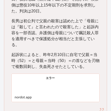
側は懲役10年以上15年以下の不定期刑を求刑し
た。判決は20日。
長男は初公判で父親の殺害は認めた上で「母親に
は『殺して』と言われたので殺害した」と起訴内
容を一部否認。弁護側は母親について嘱託殺人罪
を適用すべきで保護処分が相当だと主張してい
る。
起訴状によると、昨年2月10日に自宅で父親＝当
時（52）＝と母親＝当時（50）＝の首などを刃物
で複数回刺し、失血死させたとしている。
エラー
nordot.app