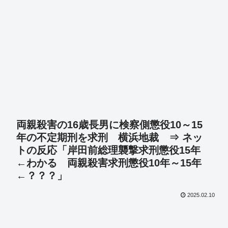
両親殺害の16歳長男に検察側懲役10～15
年の不定期刑を求刑 横浜地裁 ⇒ ネッ
トの反応「岸田前総理襲撃求刑懲役15年
←わかる 両親殺害求刑懲役10年～15年
←？？？」
2025.02.10