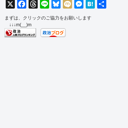
X
F
T
Li
Bl
M
M
H
共
a
hr
n
u
ixi
e
at
有
まずは、クリックのご協力をお願いします
c
e
e
e
ss
e
↓↓↓m(__)m
e
a
sk
e
n
b
d
y
n
a
o
s
g
o
er
k