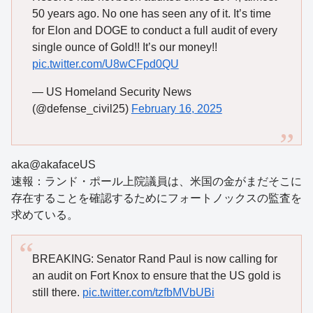
50 years ago. No one has seen any of it. It’s time
for Elon and DOGE to conduct a full audit of every
single ounce of Gold!! It’s our money!!
pic.twitter.com/U8wCFpd0QU
— US Homeland Security News
(@defense_civil25)
February 16, 2025
aka@akafaceUS
速報：ランド・ポール上院議員は、米国の金がまだそこに
存在することを確認するためにフォートノックスの監査を
求めている。
BREAKING: Senator Rand Paul is now calling for
an audit on Fort Knox to ensure that the US gold is
still there.
pic.twitter.com/tzfbMVbUBi