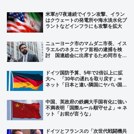
米軍が7夜連続でイラン攻撃、イラン
はクウェートの発電所や‌海水淡水化プ
ラントなどインフラにも攻撃を拡大
ニューヨーク市のマムダニ市長、イス
ラエルのネタニヤフ首相の逮捕を検
討 国連総会に出席するため同市を訪
れた時に逮捕 ➾ ネット「で、プーチ
ンにも逮捕状出てるけど、同じ事しな
ドイツ国防予算、5年で2倍以上に拡
いよね？」
大へ 「30年の遅れを取り戻す」➾
ネット「日本と違い隣国にヤバい国が
無くてもこうだからな」
中国、英政府の鉄鋼大手国有化に強い
不満表明「国際ルール順守せよ」➾ ネ
ット「お前が言うな」
ドイツとフランスの「次世代戦闘機共