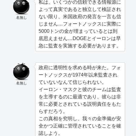
私は、いくつかの信頼できる情報源に
よって真実であると独立して検証され
ない限り、米国政府の発言を一言も信
名無し
じません…フォートノックスに実際に
5000トンの金が埋まっているとは到
底思えません…DOGEとイーロンは早
急に監査を実施する必要があります。
政府に透明性を求める時が来た。フォ
ートノックスが1974年以来監査され
ていないなんて信じられない。
名無し
イーロン・マスクと彼のチームは監査
を主導するのに最適であり、彼らは非
常に必要とされている説明責任をもた
らすだろう。
この真相を究明し、我々の金準備が安
全かつ正確に管理されていることを確
認しよう。