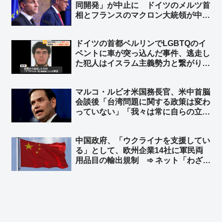
同開発」が中止に ドイツのメルツ首
相とフランスのマクロン大統領が中止
することで合意 ➾ ネット「で、ドイ
ツが日英伊の次世代戦闘機開発に相乗
ドイツの首都ベルリンでLGBTQのイ
りという流れ？」
ベントに車が突っ込んだ事件、逃走し
た犯人はイスラム主義勢力と繋がり
➾ ネット「左翼『差別主義者の右翼に
よる犯行だろ！』→ 『えっ？…イス
マルコ・ルビオ米国務長官、米中首脳
ラム…』→『……』←この展開だろ
会談後「台湾問題に関する政策は変わ
ww」
っていない」「我々は常に自らの立場
を明確にしている」と発言 台湾外交
部長が米国に謝意 ➾ ネット「日本の
中国政府、「ウクライナを支援してい
マスゴミさんによると、米中会談で日
る」として、欧州企業14社に軍民両
本と台湾は梯子を外された設定なのに
用品目の輸出規制 ➾ ネット「わざわ
ｗ」
ざ日本の味方作ってくれるのかよｗ」
「セルフ包囲網構築しつつあるなｗ」