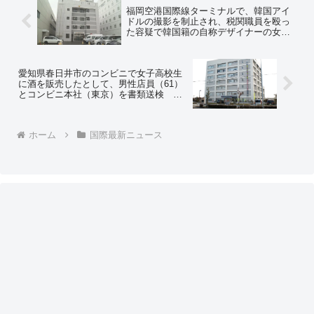
福岡空港国際線ターミナルで、韓国アイ
ドルの撮影を制止され、税関職員を殴っ
た容疑で韓国籍の自称デザイナーの女
（29）を逮捕
愛知県春日井市のコンビニで女子高校生
に酒を販売したとして、男性店員（61）
とコンビニ本社（東京）を書類送検 コ
ンビニ本社が摘発されるのは異例
ホーム
国際最新ニュース