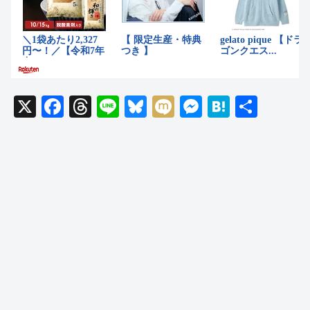
X
F
T
Li
Bl
M
M
H
共
a
hr
n
u
ixi
e
at
有
c
e
e
e
ss
e
e
a
sk
e
n
b
d
y
n
a
o
s
g
o
er
k