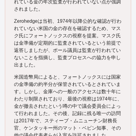
れている金の年次監査が行われていない点が強調
されました。
Zerohedgeは当初、1974年以降公的な確認が行わ
れていない米国の金の存在を確認するため、マス
ク氏にフォートノックスの視察を提案。マスク氏
は金準備が定期的に監査されているという前提で
返答しましたが、ポール議員は監査が行われてい
ないことを指摘し、監査プロセスへの協力を申し
出ました。
米国造幣局によると、フォートノックスには国家
の金準備の約半分が保管されているとされていま
す。しかし、金庫への一般のアクセスは数十年に
わたり制限されており、最後の視察は1974年に、
金が撤去されたという噂の中で議会委員会によっ
て行われました。その後、記録に残る唯一の訪問
は2017年で、スティーブ・ムニューチン財務長
官、ケンタッキー州のマット・ベビン知事、その
他の議会代表者らが入室を許可されました。