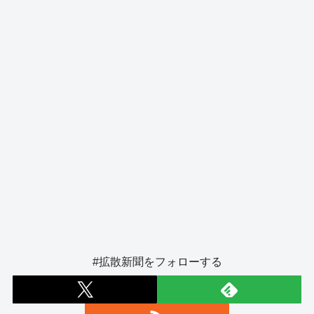
o
er
k
#拡散新聞をフォローする