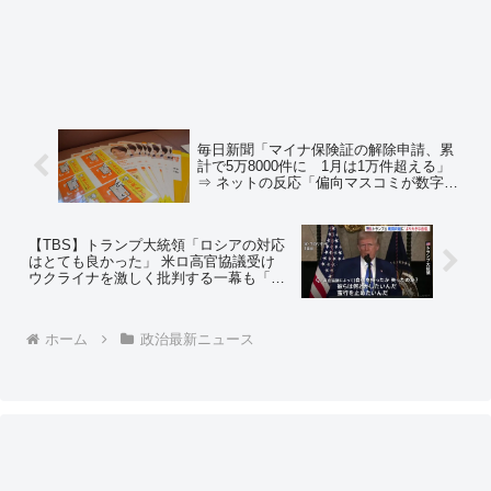
毎日新聞「マイナ保険証の解除申請、累
計で5万8000件に 1月は1万件超える」
⇒ ネットの反応「偏向マスコミが数字を
使ってきた時は％で見ろ、％を使ってき
た時は数字を見ろ → 累計5万8000件は累
計発行数8153万414件の0.07%な」「亡く
【TBS】トランプ大統領「ロシアの対応
なった人は解除になります」
はとても良かった」 米ロ高官協議受け
ウクライナを激しく批判する一幕も「戦
闘を始めるべきではなかった」⇒ ネット
の反応「戦闘を始めたのはロシアです
が？ 防戦するなって言うの？？」
ホーム
政治最新ニュース