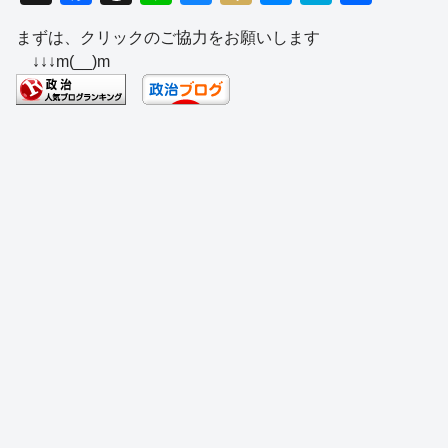
a
hr
n
u
ixi
e
at
有
まずは、クリックのご協力をお願いします
c
e
e
e
ss
e
↓↓↓m(__)m
e
a
sk
e
n
b
d
y
n
a
o
s
g
o
er
k