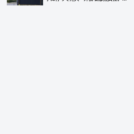
なたたちはちゃんと学生をサポートで
きるの？送金は？何が起こっても留学
保険は降りないよ？VPN無いと家族
と連絡取れないよ？防空システムは鉄
壁じゃないよ？」