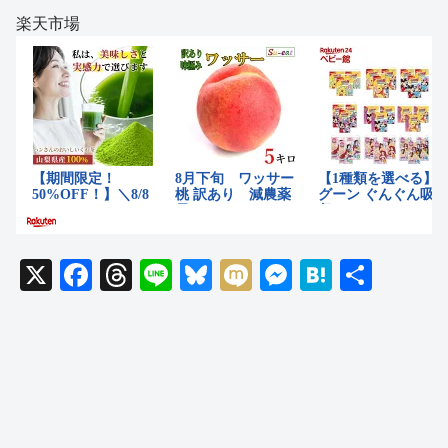
楽天市場
X
F
T
Li
Bl
M
M
H
共
a
hr
n
u
ixi
e
at
有
c
e
e
e
ss
e
e
a
sk
e
n
b
d
y
n
a
o
s
g