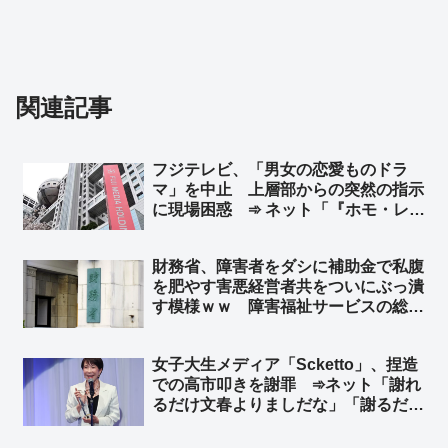
関連記事
フジテレビ、「男女の恋愛ものドラ
マ」を中止 上層部からの突然の指示
に現場困惑 ➾ ネット「『ホモ・レ
ズ』ドラマ一色にすればいいやんw」
財務省、障害者をダシに補助金で私腹
を肥やす害悪経営者共をついにぶっ潰
す模様ｗｗ 障害福祉サービスの総費
用額が2024年度時点で4兆2000億円に
達し、10年で約2倍、児童発達支援と
女子大生メディア「Scketto」、捏造
放課後等デイサービスの事業所数が4
での高市叩きを謝罪 ➾ネット「謝れ
倍に増加していることを問題視
るだけ文春よりましだな」「謝るだけ
マシだけど、そんなもん常識で考えて
贈与するわけないの分かるだろw」