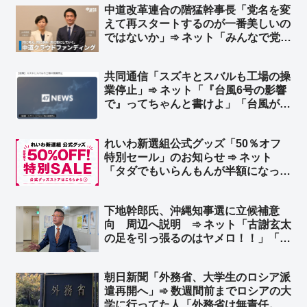
中道改革連合の階猛幹事長「党名を変
えて再スタートするのが一番美しいの
ではないか」➾ ネット「みんなで党名
考えてあげようぜw」
共同通信「スズキとスバルも工場の操
業停止」➾ ネット「『台風6号の影響
で』ってちゃんと書けよ」「台風が原
因なんだろ？見出しにもそう書けよ」
れいわ新選組公式グッズ「50％オフ
特別セール」のお知らせ ➾ ネット
「タダでもいらんもんが半額になった
ところで…」「逆にこれを買う奴の名
簿が高く売れるだろ」
下地幹郎氏、沖縄知事選に立候補意
向 周辺へ説明 ➾ ネット「古謝玄太
の足を引っ張るのはヤメロ！！」「ふ
ざけんなよマジで」
朝日新聞「外務省、大学生のロシア派
遣再開へ」➾ 数週間前までロシアの大
学に行ってた人「外務省は無責任。あ