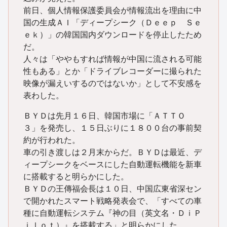
前日、個人情報保護委員会が情報流出を理由に中
国の生成ＡＩ「ディープシーク（Ｄｅｅｐ Ｓｅ
ｅｋ）」の韓国国内ダウンロードを停止したため
だ。
人々は「ややもすれば情報が中国に流される可能
性もある」とか「ドライブレコーダーに撮られた
映像が漏えいするのではないか」として不安感を
表わした。
ＢＹＤは先月１６日、韓国市場に「ＡＴＴＯ
３」を発売し、１５日ぶりに１８００台の事前契
約が行われた。
車の引き渡しは２月末からだ。ＢＹＤは最近、デ
ィープシークをベースにした自動運転機能を新車
に搭載すると明らかにした。
ＢＹＤの王傳福会長は１０日、中国広東省深セン
で開かれたスマート戦略発表会で、「すべての車
種に自動運転システム『神の目（英文名・ＤｉＰ
ｉｌｏｔ）』を搭載する」と明らかにした。