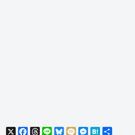
X
F
T
Li
Bl
M
M
H
共