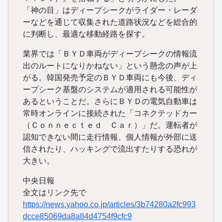
「神の目」はディープシークがライダー・レーダ
ーなどを通じて収集された道路状況などを総合的
に判断し、最適な移動経路を探す。
業界では「ＢＹＤ車両がディープシークの情報流
出のルートになりかねない」という懸念の声が上
がる。韓国発売予定のＢＹＤ車両にも今後、ディ
ープシーク基盤のシステムが適用される可能性が
あるということだ。さらにＢＹＤの電気自動車は
常時オンラインに接続された「コネクテッドカー
（Ｃｏｎｎｅｃｔｅｄ Ｃａｒ）」だ。運転者が
認知できない間に走行情報、個人情報が外部に送
信されたり、ハッキングで流出すたりする恐れが
大きい。
中央日報
全文はリンク先で
https://news.yahoo.co.jp/articles/3b74280a2fc993
dcce85069da8a84d4754f9cfc9