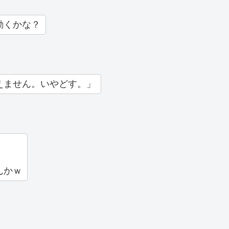
動くかな？
えません。いやどす。」
んかｗ