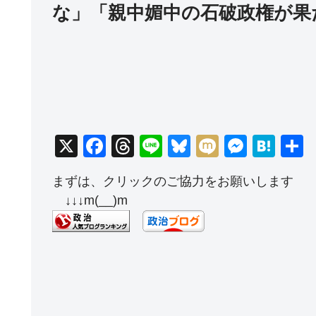
な」「親中媚中の石破政権が果
X
F
T
Li
Bl
M
M
H
a
hr
n
u
ixi
e
at
まずは、クリックのご協力をお願いします
c
e
e
e
ss
e
↓↓↓m(__)m
e
a
sk
e
n
b
d
y
n
a
o
s
g
o
er
k