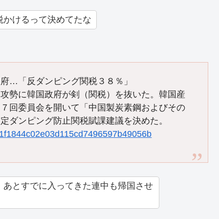
税かけるって決めてたな
政府…「反ダンピング関税３８％」
）攻勢に韓国政府が剣（関税）を抜いた。韓国産
５７回委員会を開いて「中国製炭素鋼およびその
暫定ダンピング防止関税賦課建議を決めた。
c63a1f1844c02e03d115cd7496597b49056b
・あとすでに入ってきた連中も帰国させ