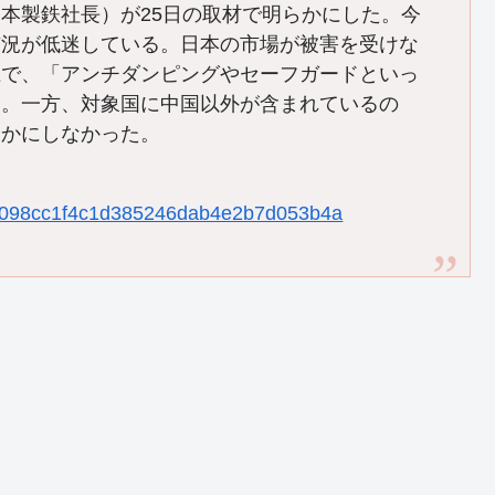
本製鉄社長）が25日の取材で明らかにした。今
市況が低迷している。日本の市場が被害を受けな
上で、「アンチダンピングやセーフガードといっ
た。一方、対象国に中国以外が含まれているの
らかにしなかった。
a9ed098cc1f4c1d385246dab4e2b7d053b4a