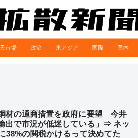
天市場
政治
東アジア
国際
国内
鋼材の通商措置を政府に要望 今井
輸出で市況が低迷している」⇒ ネッ
に38%の関税かけるって決めてた