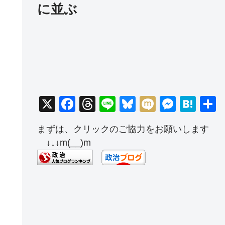
に並ぶ
X
F
T
Li
Bl
M
M
H
a
hr
n
u
ixi
e
at
まずは、クリックのご協力をお願いします
c
e
e
e
ss
e
↓↓↓m(__)m
e
a
sk
e
n
b
d
y
n
a
o
s
g
o
er
k