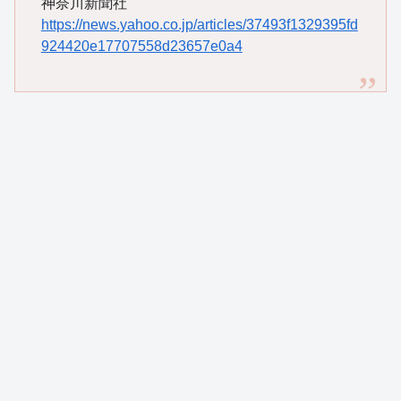
神奈川新聞社
https://news.yahoo.co.jp/articles/37493f1329395fd
924420e17707558d23657e0a4