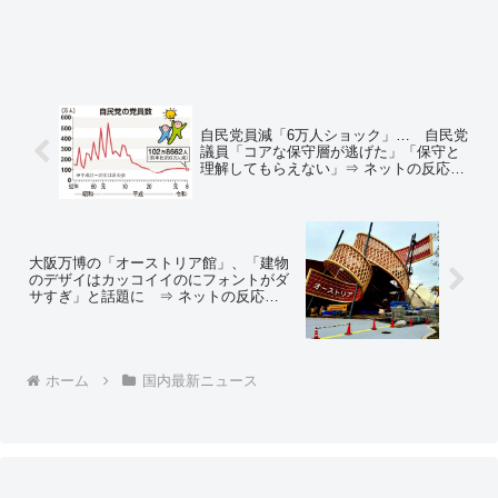
自民党員減「6万人ショック」… 自民党
議員「コアな保守層が逃げた」「保守と
理解してもらえない」⇒ ネットの反応
「保守？ 石破自民党と立憲民主党との違
いがわからないのだが…」「まだ減るよ
ー 俺が今年で抜けるからな」
大阪万博の「オーストリア館」、「建物
のデザイはカッコイイのにフォントがダ
サすぎ」と話題に ⇒ ネットの反応
「MSゴシックかよ」
ホーム
国内最新ニュース