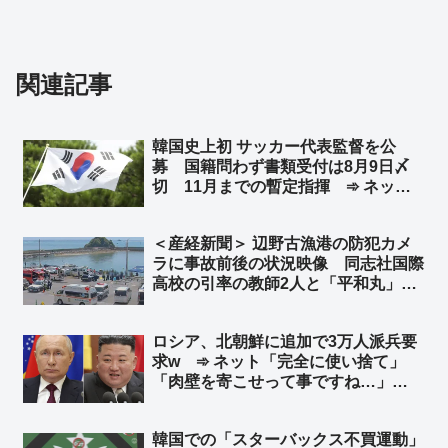
関連記事
韓国史上初 サッカー代表監督を公
募 国籍問わず書類受付は8月9日〆
切 11月までの暫定指揮 ➾ ネット
「で、成績が悪いとまたサッカー協会
と監督を国会に呼んで吊るし上げるの
＜産経新聞＞ 辺野古漁港の防犯カメ
か」「もう国会で決めろよw」
ラに事故前後の状況映像 同志社国際
高校の引率の教師2人と「平和丸」の
船長、生徒らの安否確認せず ➾ ネッ
ト「新しい情報出れば出るほど、『平
ロシア、北朝鮮に追加で3万人派兵要
和』だの『人権』だの言ってる連中こ
求w ➾ ネット「完全に使い捨て」
そ命を粗末に扱うのが良くわかる」
「肉壁を寄こせって事ですね…」
「『人命が消耗品』の国はやる事が容
赦ないね💧」
韓国での「スターバックス不買運動」