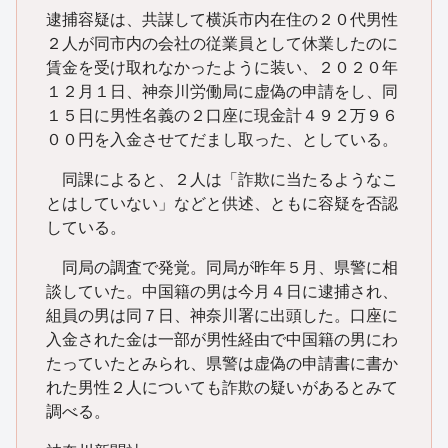
逮捕容疑は、共謀して横浜市内在住の２０代男性
２人が同市内の会社の従業員として休業したのに
賃金を受け取れなかったように装い、２０２０年
１２月１日、神奈川労働局に虚偽の申請をし、同
１５日に男性名義の２口座に現金計４９２万９６
００円を入金させてだまし取った、としている。
同課によると、２人は「詐欺に当たるようなこ
とはしていない」などと供述、ともに容疑を否認
している。
同局の調査で発覚。同局が昨年５月、県警に相
談していた。中国籍の男は今月４日に逮捕され、
組員の男は同７日、神奈川署に出頭した。口座に
入金された金は一部が男性経由で中国籍の男にわ
たっていたとみられ、県警は虚偽の申請書に書か
れた男性２人についても詐欺の疑いがあるとみて
調べる。