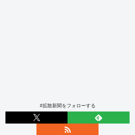
k
#拡散新聞をフォローする