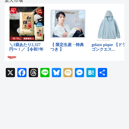
楽天市場
X
F
T
Li
Bl
M
M
H
共
a
hr
n
u
ixi
e
at
有
c
e
e
e
ss
e
e
a
sk
e
n
b
d
y
n
a
o
s
g
o
er