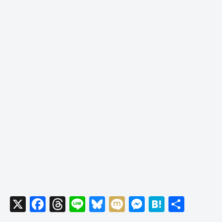
X
F
T
Li
Bl
M
M
H
共
a
hr
n
u
ixi
e
at
有