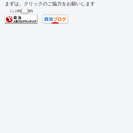
まずは、クリックのご協力をお願いします
c
e
e
e
ss
e
↓↓↓m(__)m
e
a
sk
e
n
b
d
y
n
a
o
s
g
o
er
k