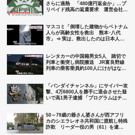
さらに過熱 「480億円返金か」…プ
リペイド残高の返還要求 運営会社会
長とスターバックスコリアの前代表を
侮辱罪で刑事告訴 ➾ ネット「本家ス
マスコミ「倒壊した建物からベトナム
タバは韓国から撤退して大正解だった
人らが高齢女性を救出 熊本･八代
ねｗｗ」
市」 ➾ 実は、救出したのは日本人た
ち4人だった「ベトナム人にカメラを
回すなと言ったのに動画を撮ってい
レンタカーの中国籍男女5人 踏切で
た」「ベトナム人が手伝ったのは事実
列車と衝突し病院搬送 JR富良野線
だけど､瓦礫の下から救出したのは日
列車の乗客乗員約100人にけがはな
本人4人です」
し 北海道上富良野町 ➾ ネット「こ
れは退院後、本国へトンズラですね」
「バンダイチャンネル」にサイバー攻
撃、4万6800人を勝手に退会させた疑
いで高1男子逮捕 「プログラムはチャ
ットGPTに聞いた」➾ ネット「どん
だけ穴があるシステムだったんだよ
50～79歳の爺さん婆さんが西アフリ
ｗ」「DAZNの年間契約者を解約させ
カのシエラレオネ共和国に渡航し特殊
たら英雄だったかも」
詐欺 リーダー役の男（61）を逮
捕 兵庫県警 ➾ ネット「79歳で西