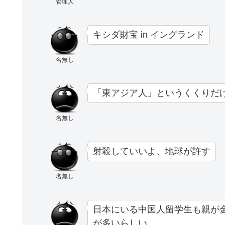
管理人
キシダ財宝 in イングランド
名無し
「東アジア人」というくくりだ
名無し
射殺していいよ、地球が許す
名無し
日本にいる中国人留学生も親が
が多いらしい