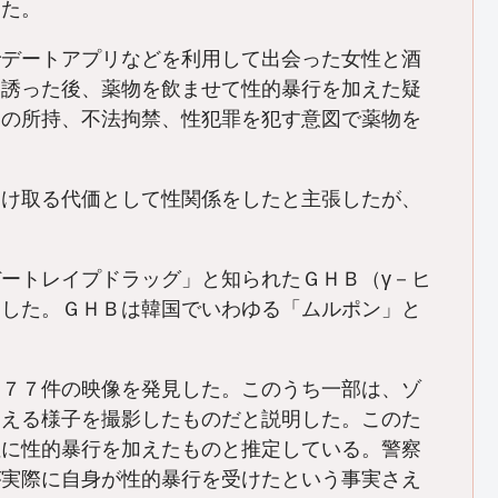
した。
でデートアプリなどを利用して出会った女性と酒
に誘った後、薬物を飲ませて性的暴行を加えた疑
物の所持、不法拘禁、性犯罪を犯す意図で薬物を
受け取る代価として性関係をしたと主張したが、
ートレイプドラッグ」と知られたＧＨＢ（γ－ヒ
見した。ＧＨＢは韓国でいわゆる「ムルポン」と
２７７件の映像を発見した。このうち一部は、ゾ
加える様子を撮影したものだと説明した。このた
性に性的暴行を加えたものと推定している。警察
が実際に自身が性的暴行を受けたという事実さえ