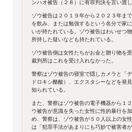
ンハオ被告（２８）に有罪判決を言い渡
ゾウ被告は２０１９年から２０２３年ま
を飲み、または勉強するという名分で家
いが持たれている。ゾウ被告はわいせつ
所持した疑いなども持たれている。
ゾウ被告側は女性たちがお金と贈り物を
裁判所はこれを受け入れなかった。
警察はゾウ被告の寝室で隠しカメラと「デ
ドロキシ酪酸）、エクスタシーなどを発
知られている。
また、警察はゾウ被告の電子機器から１
ウ被告が意識を失った女性に性的暴行を
め、警察は、ゾウ被告が５０人以上の女
は「犯罪手法があまりにも巧妙で被害者