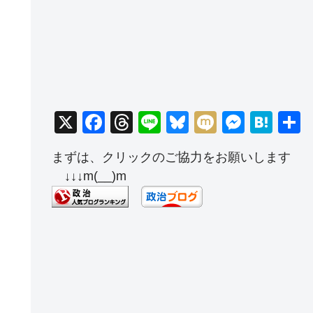
X
F
T
Li
Bl
M
M
H
a
hr
n
u
ixi
e
at
まずは、クリックのご協力をお願いします
c
e
e
e
ss
e
↓↓↓m(__)m
e
a
sk
e
n
b
d
y
n
a
o
s
g
o
er
k