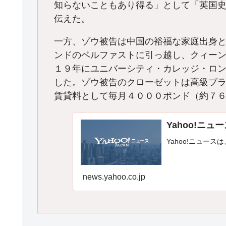
知らないこともあり得る」として「英国
伝えた。
一方、ゾウ被告は中国の裕福な家庭出身
ンドのベルファストに引っ越し、クィー
１９年にユニバーシティ・カレッジ・ロ
した。ゾウ被告のクローゼットは高級ブ
賃貸料として毎月４０００ポンド（約７
Yahoo!ニュ
Yahoo!ニュース
news.yahoo.co.jp