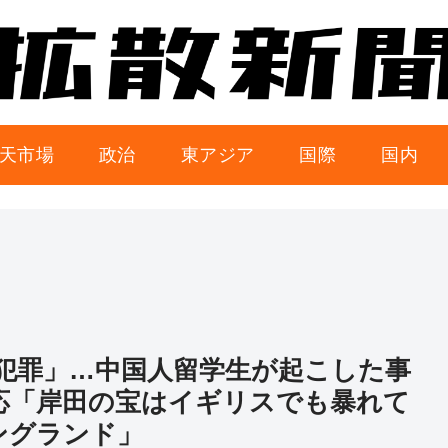
天市場
政治
東アジア
国際
国内
犯罪」…中国人留学生が起こした事
反応「岸田の宝はイギリスでも暴れて
イングランド」