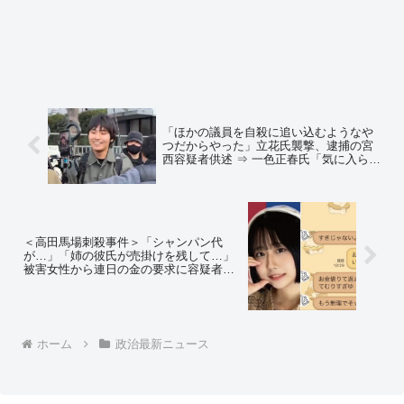
「ほかの議員を自殺に追い込むようなや
つだからやった」立花氏襲撃、逮捕の宮
西容疑者供述 ⇒ 一色正春氏「気に入らな
い人間に対しては事実を捏造してまで憎
しみを煽り、それを信じた人間が殺害行
為に及ぶ、言わばメディアの殺人教唆」
＜高田馬場刺殺事件＞「シャンパン代
が…」「姉の彼氏が売掛けを残して…」
被害女性から連日の金の要求に容疑者は
消費者金融から借金 容疑者が迷い込ん
だ“ATM無心地獄”
ホーム
政治最新ニュース