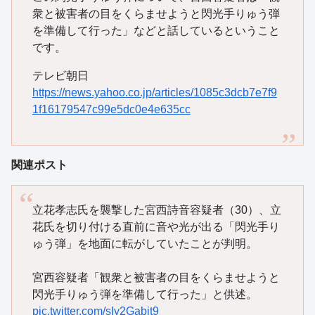
衆と被害者の目をくらませようと閃光手りゅう弾
を準備して行った」などと話しているということ
です。
テレビ朝日
https://news.yahoo.co.jp/articles/1085c3dcb7e7f9
1f16179547c99e5dc0e4e635cc
関連ポスト
立花孝志氏を襲撃した宮西詩音容疑者（30）、立
花氏を切り付ける直前に音や光が出る「閃光手り
ゅう弾」を地面に転がしていたことが判明。
宮西容疑者「観衆と被害者の目をくらませようと
閃光手りゅう弾を準備して行った」と供述。
pic.twitter.com/sIy2Gabit9