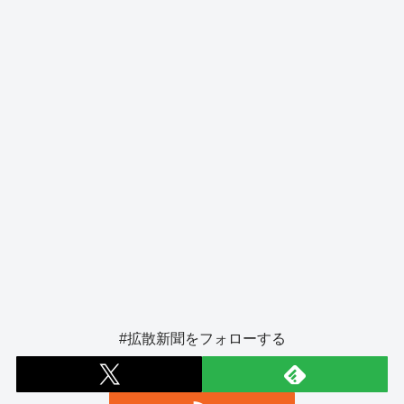
o
er
k
#拡散新聞をフォローする