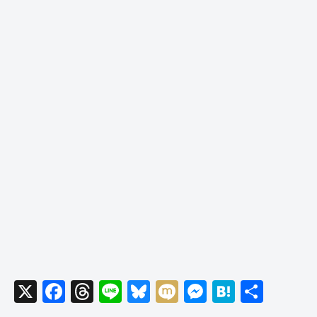
X
F
T
Li
Bl
M
M
H
共
a
hr
n
u
ixi
e
at
有