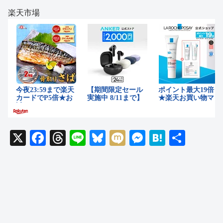
楽天市場
X
F
T
Li
Bl
M
M
H
共
a
hr
n
u
ixi
e
at
有
c
e
e
e
ss
e
e
a
sk
e
n
b
d
y
n
a
o
s
g