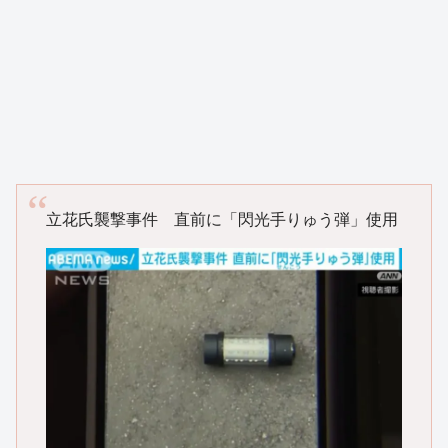
立花氏襲撃事件 直前に「閃光手りゅう弾」使用