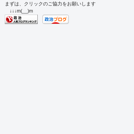
まずは、クリックのご協力をお願いします
c
e
e
e
ss
e
↓↓↓m(__)m
e
a
sk
e
n
b
d
y
n
a
o
s
g
o
er
k