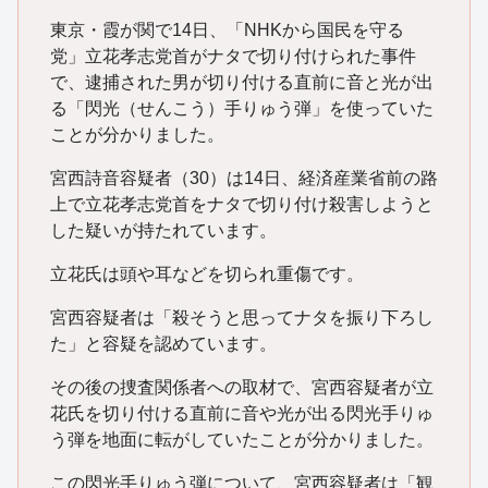
東京・霞が関で14日、「NHKから国民を守る
党」立花孝志党首がナタで切り付けられた事件
で、逮捕された男が切り付ける直前に音と光が出
る「閃光（せんこう）手りゅう弾」を使っていた
ことが分かりました。
宮西詩音容疑者（30）は14日、経済産業省前の路
上で立花孝志党首をナタで切り付け殺害しようと
した疑いが持たれています。
立花氏は頭や耳などを切られ重傷です。
宮西容疑者は「殺そうと思ってナタを振り下ろし
た」と容疑を認めています。
その後の捜査関係者への取材で、宮西容疑者が立
花氏を切り付ける直前に音や光が出る閃光手りゅ
う弾を地面に転がしていたことが分かりました。
この閃光手りゅう弾について、宮西容疑者は「観