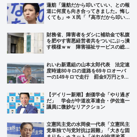
蓮舫「蓮舫だから叩いていい、との報
しろ残るほうがおかしいまである」
道に何度も向き合ってきました。悔し
くても」➾ Ｘ民「『高市だから叩いて
いい』を率先してやってる人に言われ
ましても」➾ ネット「一瞬で返される
財務省、障害者をダシに補助金で私腹
のもこの人の持ち芸なんかな」
を肥やす害悪経営者共をついにぶっ潰
す模様ｗｗ 障害福祉サービスの総費
用額が2024年度時点で4兆2000億円に
達し、10年で約2倍、児童発達支援と
れいわ新選組の山本太郎代表 法定速
放課後等デイサービスの事業所数が4
度時速80キロの道路を69キロオーバ
倍に増加していることを問題視
ーの149キロで走行 罰金9万円と90
日の運転免許停止処分 ➾ ネット「昨
年10月のスピード違反がいまご
【デイリー新潮】創価学会「やり過ぎ
ろ？」「TBS 苦渋の報道ww」
だ」 学会が中道改革連合・伊佐進一
議員に微妙なリアクション
立憲民主党の水岡俊一代表「立憲民主
党単独で与党対抗は困難」「大きな固
まりを」➾ ネット「それが中道改革連