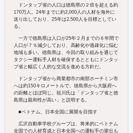
ドンタップ省の人口は徳島県の２倍を超える約
170万人。24年までに約2,000人の人材を海外に
送り出しており、25年は2,500人を目標としてい
る。
一方で徳島県は人口が25年２月までの６年間で
人口が７％減少しており、高齢化や過疎化に悩む
地域も多い。徳島県は、今回の取り組みを通じて
タクシー運転手人材を確保するとともにドンタッ
プ省と幅広く人的な交流を進める方針だ。
ドンタップ省から商業都市の南部ホーチミン市
へは約150キロメートルで、徳島県から大阪府へ
の距離とほぼ同じ。祖川氏は「ドンタップ省と徳
島県は親和性が高い」と説明する。
■ベトナム、日本全国に展開を目指す
広沢自動車学校グループは、将来的にベトナム
全国での人材育成と日本全国への運転手の輩出も