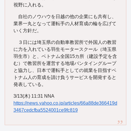
視野に入れる。
自社のノウハウを日越の他の企業にも共有し、
業界一丸となって運転手の人材育成の輪を広げて
いく方針だ。
３日には埼玉県の自動車教習所で外国人の教習
に力を入れている羽生モータースクール（埼玉県
羽生市）と、ベトナム全国15カ所（建設予定を含
む）で教習所を運営する地場バンタイングループ
と協力し、日本で運転手としての就業を目指すベ
トナム人の育成を請け負うサービスを開発すると
発表している。
3/13(木) 11:31 NNA
https://news.yahoo.co.jp/articles/66a88de366419d
3467cedcfba5524001ce9fc819