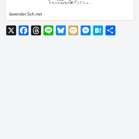
５ちゃんねるの東アジアニュ…
lavender.5ch.net
X
F
T
Li
Bl
M
M
H
共
a
hr
n
u
ixi
e
at
有
c
e
e
e
ss
e
e
a
sk
e
n
b
d
y
n
a
o
s
g
o
er
k