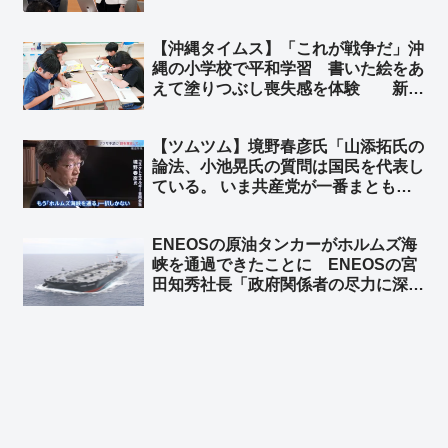
視野 ➾ ネット「公明も、というより
創価議員は党名をロンダリングしない
【沖縄タイムス】「これが戦争だ」沖
とジリ貧になるから必死になるわな」
縄の小学校で平和学習 書いた絵をあ
えて塗りつぶし喪失感を体験 新城
美喜教諭「街や人はなくなればもう取
り戻せない。これが戦争だ」➾ ネット
【ツムツム】境野春彦氏「山添拓氏の
「洗脳教育ですなぁ…」
論法、小池晃氏の質問は国民を代表し
ている。 いま共産党が一番まとも」➾
ネット「自分からヅラを外すスタイ
ル」「高市を批判するやつらはこんな
ENEOSの原油タンカーがホルムズ海
カテゴリーw」「もはやネットのおも
峡を通過できたことに ENEOSの宮
ちゃw」
田知秀社長「政府関係者の尽力に深く
感謝する」➾ ネット「元ENEOSの境
野春彦、詰むｗ」