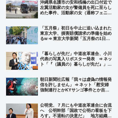
沖縄県名護市の安和桟橋の出口付近で
左翼活動家の女が警備員を死に至らし
めた事件、活動家の女（通称フェニッ
クスさん）をやっと書類送検
「五月祭」初日を中止に追い込まれた
東京大学、損害賠償請求の準備を始め
るw ➾ 東京大学新聞「五月祭の1日目
が途中で中止されたことによる企画売
上への影響を調査しております。ご協
「暮らしが先だ」中道改革連合、小川
力いただける方は、以下のフォームか
代表の写真入りポスター発表 ➾ ネッ
らご回答ください」
ト「『（議員の）暮らしが先だ』」
「『週刊誌ネタが先だ』に変えるべ
き」
朝日新聞社広報「我々は虚偽の情報発
信を許しません」 ➾ ネット「慰安婦
強制連行とかKYサンゴ事件とか吉田
調書のこと？」
公明党、７月にも中道改革連合に合流
へ 公明幹部「国政で公明の看板を下
ろす。不退転の決意だ」 地方組織も