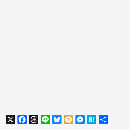
X
F
T
Li
Bl
M
M
H
共
a
hr
n
u
ixi
e
at
有