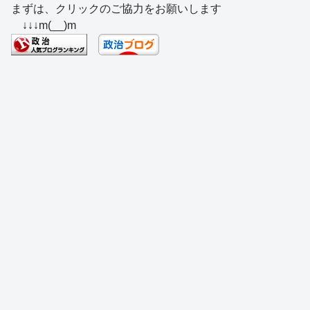
まずは、クリックのご協力をお願いします
c
e
e
e
ss
e
↓↓↓m(__)m
e
a
sk
e
n
b
d
y
n
a
o
s
g
o
er
k