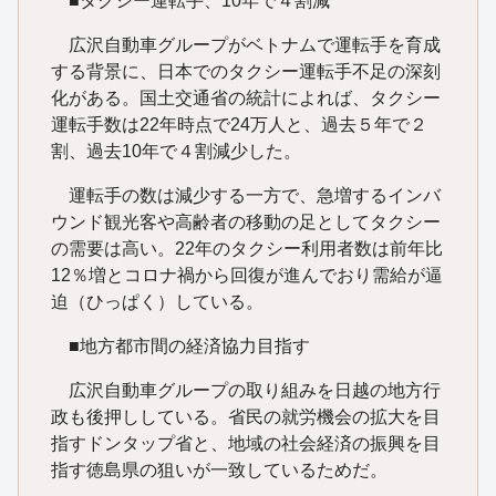
■タクシー運転手、10年で４割減
広沢自動車グループがベトナムで運転手を育成
する背景に、日本でのタクシー運転手不足の深刻
化がある。国土交通省の統計によれば、タクシー
運転手数は22年時点で24万人と、過去５年で２
割、過去10年で４割減少した。
運転手の数は減少する一方で、急増するインバ
ウンド観光客や高齢者の移動の足としてタクシー
の需要は高い。22年のタクシー利用者数は前年比
12％増とコロナ禍から回復が進んでおり需給が逼
迫（ひっぱく）している。
■地方都市間の経済協力目指す
広沢自動車グループの取り組みを日越の地方行
政も後押ししている。省民の就労機会の拡大を目
指すドンタップ省と、地域の社会経済の振興を目
指す徳島県の狙いが一致しているためだ。