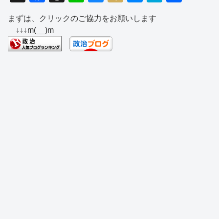
a
hr
n
u
ixi
e
at
有
まずは、クリックのご協力をお願いします
c
e
e
e
ss
e
↓↓↓m(__)m
e
a
sk
e
n
b
d
y
n
a
o
s
g
o
er
k