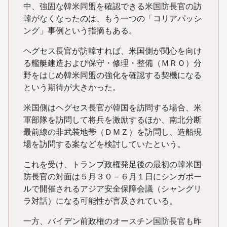
中、強固な韓米同盟を確認できる米国防長官の訪
韓がなくなったのは、もう一つの「コリアパッシ
ング」事例という指摘もある。
ヘグセス長官が訪韓すれば、米国側が関心を向け
る艦艇建造および保守・修理・整備（ＭＲＯ）分
野をはじめ韓米同盟の強化を確認する契機になる
という期待が大きかった。
米国側はヘグセス長官が韓国を訪問する場合、米
軍部隊を訪問して将兵を激励するほか、南北分断
最前線の非武装地帯（ＤＭＺ）を訪問し、造船現
場を訪問する案などを検討していたという。
これを受け、トランプ政権発足後の最初の韓米国
防長官の対面は５月３０－６月１日にシンガポー
ルで開催されるアジア安全保障会議（シャングリ
ラ対話）になる可能性が言及されている。
一方、バイデン前政権のオースチン国防長官も昨