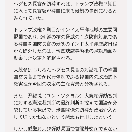
ヘグセス長官が訪韓すれば、トランプ政権２期目
に入って長官級が韓国に来る最初の事例になると
みられていた。
トランプ政権２期目がインド太平洋地域の主要同
盟国であり北朝鮮の核の脅威の１次防御対象であ
る韓国を国防長官の最初のインド太平洋歴訪日程
から除外したのは、韓国戒厳事態後の弾劾局面を
勘案した決定と解釈される。
大統領はもちろんヘグセス長官の対話相手の韓国
国防長官までが代行体制である韓国内の政治的不
確実性が今回の決定の主な背景と分析される。
また、尹錫悦（ユン・ソクヨル）大統領弾劾審判
に対する憲法裁判所の最終判断を控えて国論が分
裂している状況で、米国閣僚の訪韓が政治介入と
して映りかねないという懸念も作用したという。
しかし戒厳および弾劾局面で首脳外交ができない