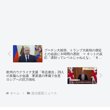
プーチン大統領、トランプ大統領の側近
との会談に８時間の遅刻 ⇒ ネットの反
応「遅刻ってレベルじゃねえな」「８時
間って睡眠時間やん」
欧州のウクライナ支援「有志連合」29人
の首脳らが会議 軍派遣の準備で合意
ロシアへの圧力強化
ホーム
政治最新ニュース