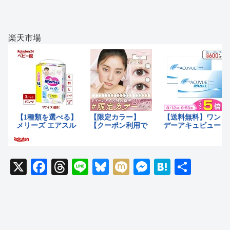
楽天市場
X
F
T
Li
Bl
M
M
H
共
a
hr
n
u
ixi
e
at
有
c
e
e
e
ss
e
e
a
sk
e
n