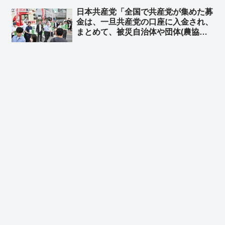
を無茶苦茶にしてくれる中国人を宣伝
日本共産党「全国で共産党が集めた募
してあげてたわけだな？」
金は、一旦共産党の口座に入金され、
まとめて、被災自治体や団体(農協や
漁協など)にも届けられます」➾ ネッ
ト「農協や漁協”など”団体… “な
ど”って他の団体はどこだよw」「よ
りによって共産党を経由させる意味は
無い」