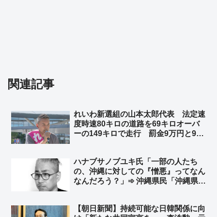
関連記事
れいわ新選組の山本太郎代表 法定速
度時速80キロの道路を69キロオーバ
ーの149キロで走行 罰金9万円と90
日の運転免許停止処分 ➾ ネット「昨
年10月のスピード違反がいまご
ハナブサノブユキ氏「一部の人たち
ろ？」「TBS 苦渋の報道ww」
の、沖縄に対しての『憎悪』ってなん
なんだろう？」➾ 沖縄県民「沖縄県民
の私が言うね。沖縄は全く叩かれてな
い。むしろ、お前みたいな奴が『沖
【朝日新聞】持続可能な日韓関係に向
縄』を利用して、さも沖縄の代弁者か