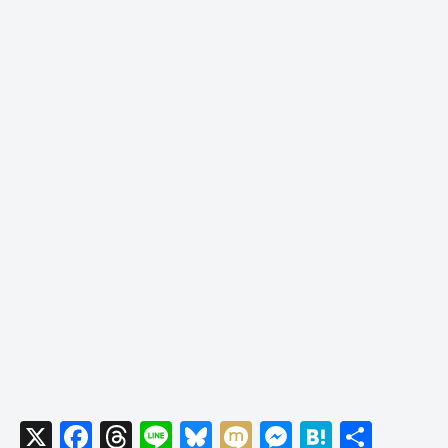
X
F
T
Li
Bl
M
M
H
共