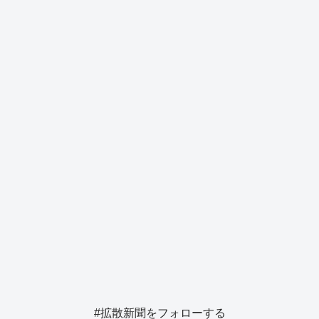
b
d
y
n
a
o
s
g
o
er
k
#拡散新聞をフォローする