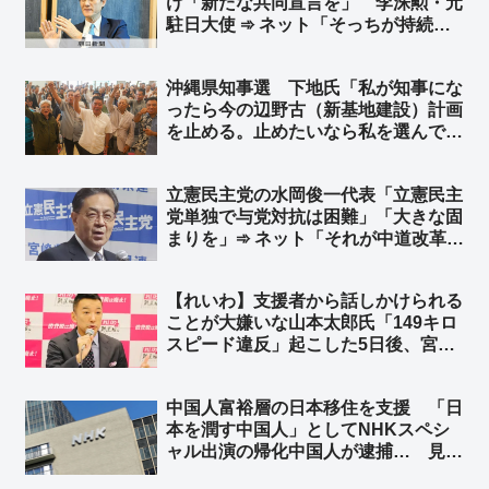
け「新たな共同宣言を」 李洙勲・元
のように語る奴に『憎悪』が向かって
駐日大使 ➾ ネット「そっちが持続可
いる」
能じゃないじゃん」
沖縄県知事選 下地氏「私が知事にな
ったら今の辺野古（新基地建設）計画
を止める。止めたいなら私を選んでほ
しい」➾ ネット「オール沖縄は応援し
てやれｗ」「玉城デニーに愛想つかせ
立憲民主党の水岡俊一代表「立憲民主
た票が古謝に行かないようにする工作
党単独で与党対抗は困難」「大きな固
かな？」「デニー陣営、右往左往
まりを」➾ ネット「それが中道改革連
ww」
合だっただろーーーーーｗｗｗｗｗｗ
ｗｗ」「政策理念はそっちのけｗｗ
【れいわ】支援者から話しかけられる
まずは固まりｗｗ 同じことを何回繰
ことが大嫌いな山本太郎氏「149キロ
り返すのかｗｗ」
スピード違反」起こした5日後、宮崎
でもサーフィンを“おかわり”… レン
タカー代はちゃっかり党費精算 ➾ ネ
中国人富裕層の日本移住を支援 「日
ット「こんな奴に心酔していた信者は
本を潤す中国人」としてNHKスペシ
いま何を想う？ｗ」
ャル出演の帰化中国人が逮捕… 見逃
しサービス配信停止 ➾ ネット「日本