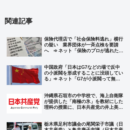
関連記事
保険代理店で「社会保険料逃れ」横行
の疑い 業界団体が一斉点検を要請
へ ➾ ネット「保険のプロが逃れたく
なる保険」「これ心当たりある… 保
険代理店に限ったことじゃないと思
中国政府「日本はG7などの場で反中
う」
の小派閥を形成することに没頭してい
る」➾ ネット「G7が小派閥って無理
があるぞ」「お前らだって、ジンバブ
エやミャンマーと極小派閥形成に没頭
沖縄県石垣市の中学校で、海上自衛隊
してるじゃねーかww」
が提供した「南極の氷」を教材にした
理科の授業に、日本共産党の井上美智
子市議がイチャモン「教育現場で自衛
隊の広報が許されるのか」➾ ネット
栃木県足利市議会の尾関栄子市議（日
「じゃあ共産党が船出して南極の氷を
本共産党）と鳥井康子市議（日本共産