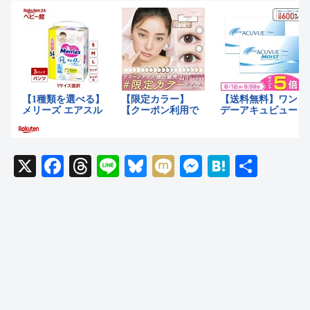
X
F
T
Li
Bl
M
M
H
共
a
hr
n
u
ixi
e
at
有
c
e
e
e
ss
e
e
a
sk
e
n
b
d
y
n
a
o
s
g
o
er