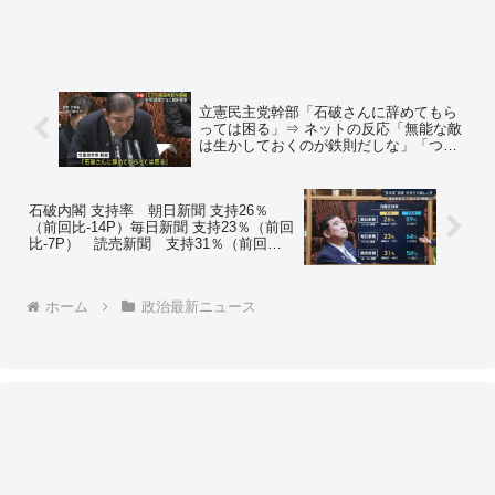
立憲民主党幹部「石破さんに辞めてもら
っては困る」⇒ ネットの反応「無能な敵
は生かしておくのが鉄則だしな」「つま
り選挙が第一！ 国民の生活のことなど知
るか！ ってことですね」「かといって立
憲民主が勝てるわけではないけどな」
石破内閣 支持率 朝日新聞 支持26％
（前回比-14P）毎日新聞 支持23％（前回
比-7P） 読売新聞 支持31％（前回
比-8P）⇒ ネットの反応「そんなにある
わけねーーーーーーーーーーーーだ
ろ！！」
ホーム
政治最新ニュース