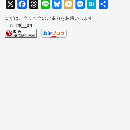
X
F
T
Li
Bl
M
M
H
共
a
hr
n
u
ixi
e
at
有
まずは、クリックのご協力をお願いします
c
e
e
e
ss
e
↓↓↓m(__)m
e
a
sk
e
n
b
d
y
n
a
o
s
g
o
er
k