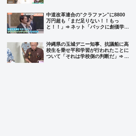
まう。だからこそ、こぼれ落ちる声を
拾い上げるメディアのバランス感覚が
中道改革連合の“クラファン”に8800
重要になってきてる」➾ ネット「バラ
万円超も「まだ足りない！！もっ
ンス感覚がないのはおめーらだよ」
と！！」➾ ネット「バックに創価学会
がついてるわりには少くねーな」「自
民党が同じことやったら『政治とカネ
沖縄県の玉城デニー知事、抗議船に高
がー』って大騒ぎするくせにw」
校生を乗せ平和学習が行われたことに
ついて「それは学校側の判断だ」➾ ネ
ット「抗議船の無法者を長年黙認して
きたのはテメーだろーがよ！」