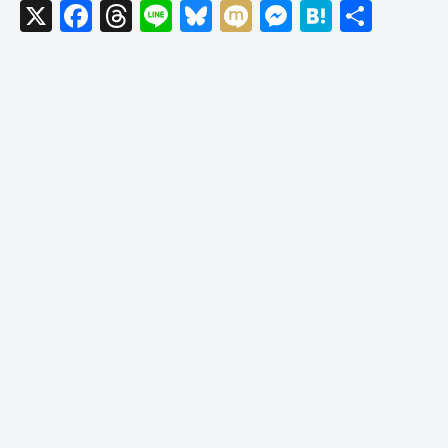
X
F
T
Li
Bl
M
M
H
共
a
hr
n
u
ixi
e
at
有
c
e
e
e
ss
e
e
a
sk
e
n
b
d
y
n
a
o
s
g
o
er
k