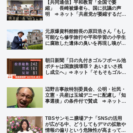
【共同通信】平和教育「全国で萎
縮」 長崎被爆者ら、国に抗議の声
明 ➾ ネット「共産党が萎縮するだけ
だろ」「平和教育って過激派に生徒の
命を委ねて安全性を犠牲にしないとで
元原爆資料館館長の原田浩さん「もし
きないの？」
可能なら修学旅行や平和学習の小学生
に腐敗した遺体の臭いを再現し嗅がせ
たい」➾ ネット「これが左翼が言う
『平和教育』、世間一般ではそれを
朝日新聞「日の丸付きゴルフボール池
『虐待』と言う」「こんなこと言い始
ポチャは国旗損壊罪？ あいまいさ残
めたら最後は核爆発を体験するしかな
し成立へ」➾ ネット「そもそもゴルフ
くなる」
ボールは国旗じゃなくね？」「オール
ドメディアと左翼は国旗毀損罪で大喜
辺野古事故特別委員会、公明・社民・
利でもやってんのか？」
立憲・共産は玉城デニーに配慮し「知
事選後」の条件付で賛成 ➾ ネット
「デニーが当選したら握り潰すって言
ってるようなもんだろコレ」「女子高
TBSサンモニ膳場アナ「SNSの活用
生の命より知事選ってわけか… とこ
が広がる中、どうしてもデマの拡散や
とんクズだなこいつら」
情報の偏りという危険性が高まってし