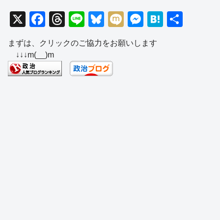
X
F
T
Li
Bl
M
M
H
共
a
hr
n
u
ixi
e
at
有
まずは、クリックのご協力をお願いします
c
e
e
e
ss
e
↓↓↓m(__)m
e
a
sk
e
n
b
d
y
n
a
o
s
g
o
er
k