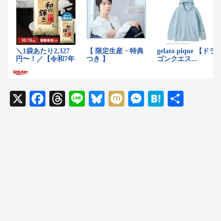
X
F
T
Li
Bl
M
M
H
共
a
hr
n
u
ixi
e
at
有
c
e
e
e
ss
e
e
a
sk
e
n
b
d
y
n
a
o
s
g
o
er
k