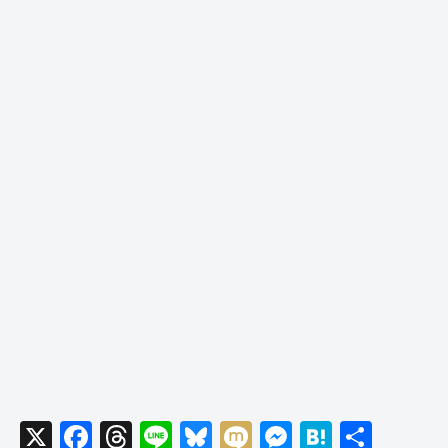
X
F
T
Li
Bl
M
M
H
共