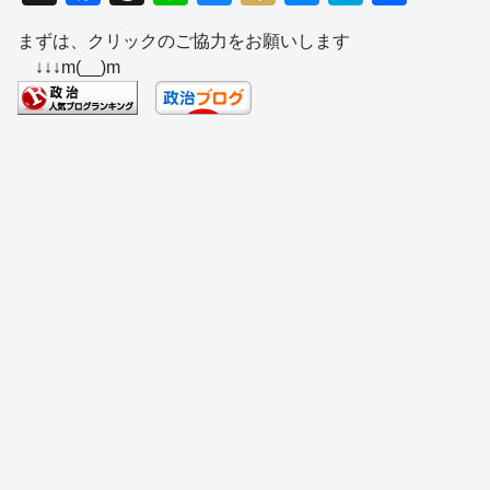
a
hr
n
u
ixi
e
at
有
まずは、クリックのご協力をお願いします
c
e
e
e
ss
e
↓↓↓m(__)m
e
a
sk
e
n
b
d
y
n
a
o
s
g
o
er
k