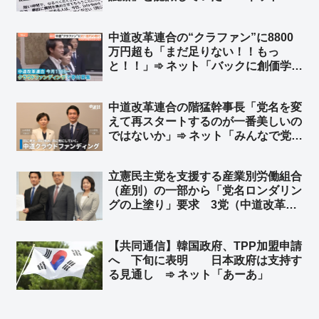
翼教師が生徒を人柱にして無法抗議船
へ送り込んだんだろ？」「一人でもま
中道改革連合の“クラファン”に8800
ともな大人がいれば…」「同志社高校
万円超も「まだ足りない！！もっ
の生徒たちよ、これが左翼というもの
と！！」➾ ネット「バックに創価学会
だ」
がついてるわりには少くねーな」「自
民党が同じことやったら『政治とカネ
中道改革連合の階猛幹事長「党名を変
がー』って大騒ぎするくせにw」
えて再スタートするのが一番美しいの
ではないか」➾ ネット「みんなで党名
考えてあげようぜw」
立憲民主党を支援する産業別労働組合
（産別）の一部から「党名ロンダリン
グの上塗り」要求 3党（中道改革連
合・公明・立憲民主党）による「新
党」結成を求める声 ➾ ネット「その
【共同通信】韓国政府、TPP加盟申請
新党が中道改革連合だったんちゃうん
へ 下旬に表明 日本政府は支持す
かとｗ」
る見通し ➾ ネット「あーあ」