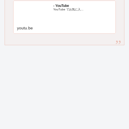
- YouTube
YouTube でお気に入…
youtu.be