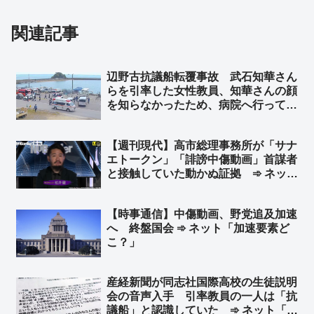
関連記事
辺野古抗議船転覆事故 武石知華さん
らを引率した女性教員、知華さんの顔
を知らなかったため、病院へ行っても
身元の確認ができず… ➾ ネット「引
率教師が同乗もしない、名簿もない、
【週刊現代】高市総理事務所が「サナ
顔も知らない、学校側は犯行現場に生
エトークン」「誹謗中傷動画」首謀者
徒を連れて行くだけ？」
と接触していた動かぬ証拠 ➾ ネット
「何周遅れやねんw それは高市事務所
も京大の藤井聡氏も認めてるやんw 全
【時事通信】中傷動画、野党追及加速
く違う話での接触だったって」
へ 終盤国会 ➾ ネット「加速要素ど
こ？」
産経新聞が同志社国際高校の生徒説明
会の音声入手 引率教員の一人は「抗
議船」と認識していた ➾ ネット「左