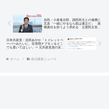
自民・小泉進次郎、国民民主との連携に
言及「一緒にやるなら筋は連立だ」 政
権責任を担うよう求める 立憲民主党と
の「大連立」は「現実的には考えにく
い」
日本共産党・吉田あやか「トイレットペ
ーパーみたいに、生理用ナプキンをどこ
でも置いてほしい」⇒ 元共産党員の女性
「私が働いていた共産党傘下の民商のト
イレでは、お願いしても汚物入れすら設
置して貰えなかった」
ホーム
政治最新ニュース